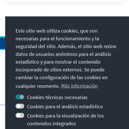
34
/37
Este sitio web utiliza cookies, que son
necesarias para el funcionamiento y la
seguridad del sitio. Además, el sitio web reúne
datos de usuarios anónimos para el análisis
estadístico y para mostrar el contenido
Dirección
incorporado de sitios externos. Se puede
cambiar la configuración de las cookies en
Contacto
cualquier momento.
Más información
Visita también
Cookies técnicas necesarias
Cookies para el análisis estadístico
Página principal de la KAS
Pie de imprenta
Cookies para la visualización de los
Protección de datos
Condiciones de uso
contenidos integrados
Declaración sobre accesibilidad