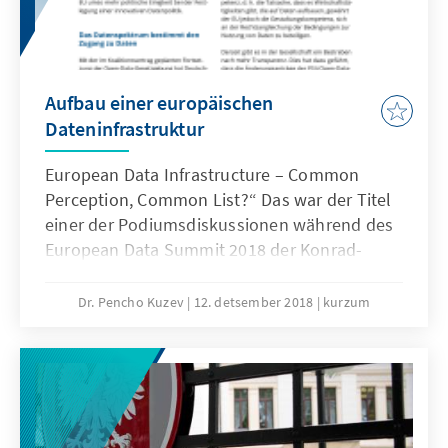
NATO beleuchtet.
Aufbau einer europäischen
Dateninfrastruktur
European Data Infrastructure – Common
Perception, Common List?“ Das war der Titel
einer der Podiumsdiskussionen während des
European Data Summit 2018 der Konrad-
Adenauer-Stiftung. Diese Zusammenfassung
veröffentlichen wir zeitgleich mit der
Dr. Pencho Kuzev
12. detsember 2018
kurzum
Neufassung der Public Sector Information-
Richtlinie. Durch Steuermittel finanzierte
Daten haben oft einen infrastrukturellen
Charakter. Der freie Zugang zu dieser
Ressource stärkt die Wettbewerbsfähigkeit