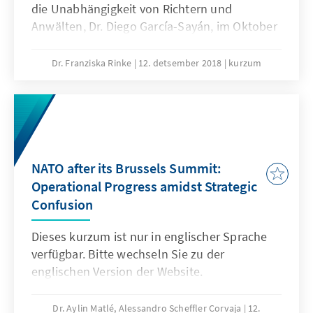
die Unabhängigkeit von Richtern und
Anwälten, Dr. Diego García-Sayán, im Oktober
2017 einen Länderbesuch, um sich ein Bild
von der polnischen Justizreform zu machen.
Dr. Franziska Rinke
12. detsember 2018
kurzum
Sein im April 2018 veröffentlichter Bericht
kommt zu dem Ergebnis, dass durch die
Justizreform die Unabhängigkeit der Justiz
und die Gewaltenteilung in Polen gefährdet
sind. Das KURZUM fasst sechs Kernaussagen
seines Berichts zusammen.
NATO after its Brussels Summit:
Operational Progress amidst Strategic
Confusion
Dieses kurzum ist nur in englischer Sprache
verfügbar. Bitte wechseln Sie zu der
englischen Version der Website.
Dr. Aylin Matlé, Alessandro Scheffler Corvaja
12.