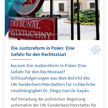
Europas. Die Aufnahme von offenen Daten in
den Titel der Richtlinie (einer unserer
Empfehlungen) spiegelt eine strategische
politische Zielsetzung wider, öffentlich
finanzierte Daten konsequent der ganzen
Gesellschaft zugänglich zu machen.
© platformaobywatelskarp / flickr / CC BY-SA 2.0
Die Justizreform in Polen: Eine
Gefahr für den Rechtsstaat
kurzum Die Justizreform in Polen: Eine
Gefahr für den Rechtsstaat?
Schlussfolgerungen aus dem Bericht des
UN-Sonderberichterstatters für richterliche
Unabhängigkeit Dr. Diego García-Sayán
Auf Einladung der polnischen Regierung
unternahm der UN-Sonderberichterstatter für