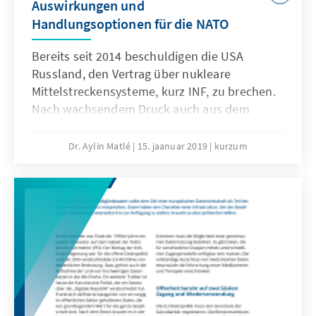
Auswirkungen und
diesen Bedeutungszuwachs
Handlungsoptionen für die NATO
religionspolitischer Handlungsfelder
reagieren und die Zusammenarbeit zwischen
Bereits seit 2014 beschuldigen die USA
Staat und Glaubensgemeinschaften als
Russland, den Vertrag über nukleare
eigenständiges Politikfeld begreifen.
Mittelstreckensysteme, kurz INF, zu brechen.
Nach wachsendem Druck auch aus dem
Kongress, hat US-Präsident Donald Trump
angekündigt, sein Land aufgrund der
Dr. Aylin Matlé
15. jaanuar 2019
kurzum
anhaltenden russischen Vertragsverletzungen
aus dem Vertrag führen zu wollen. Vor diesem
Hintergrund wird im vorliegenden Papier
analysiert, welche militärpolitischen
Implikationen die russischen
Vertragsverletzungen sowie eine (beidseitige)
Aufkündigung des INF haben könnten.
Außerdem werden Handlungsoptionen
Deutschlands und der Europäer innerhalb der