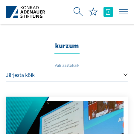
Skip to Main Content
kurzum
Vali aastakäik