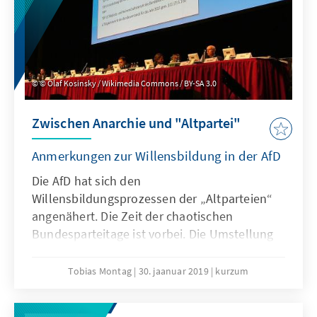
© Olaf Kosinsky / Wikimedia Commons / BY-SA 3.0
Zwischen Anarchie und "Altpartei"
Anmerkungen zur Willensbildung in der AfD
Die AfD hat sich den
Willensbildungsprozessen der „Altparteien“
angenähert. Die Zeit der chaotischen
Bundesparteitage ist vorbei. Die Umstellung
auf das Delegiertenprinzip führt zu einer
spürbaren Professionalisierung der AfD und
Tobias Montag
30. jaanuar 2019
kurzum
zur Herausbildung einer Funktionärselite.