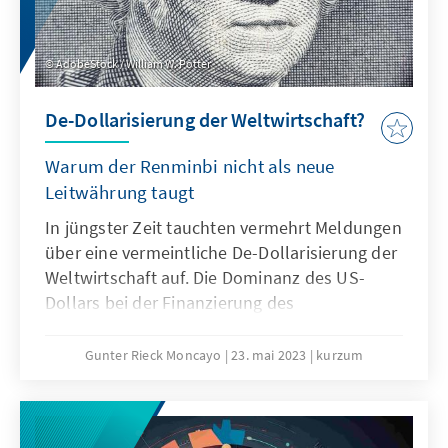
AdobeStock / William W. Potter
De-Dollarisierung der Weltwirtschaft?
Warum der Renminbi nicht als neue
Leitwährung taugt
In jüngster Zeit tauchten vermehrt Meldungen
über eine vermeintliche De-Dollarisierung der
Weltwirtschaft auf. Die Dominanz des US-
Dollars bei der Finanzierung des
internationalen Handels sowie seine
herausgehobene Rolle als Reservewährung
Gunter Rieck Moncayo
23. mai 2023
kurzum
würden demnach durch den Aufstieg des
Renminbi und den Aufbau eines BRICS-
eigenen Zahlungssystems bedroht.