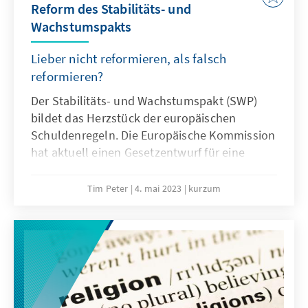
Reform des Stabilitäts- und
Wachstumspakts
Lieber nicht reformieren, als falsch
reformieren?
Der Stabilitäts- und Wachstumspakt (SWP)
bildet das Herzstück der europäischen
Schuldenregeln. Die Europäische Kommission
hat aktuell einen Gesetzentwurf für eine
Reform dieser Regeln vorgelegt. Eine Reform
wäre notwendig: Erstens notwendig, weil die
Tim Peter
4. mai 2023
kurzum
Durchsetzung der Regeln des SWP
mangelhaft und die aktuellen Abbaupfade
unrealistisch sind. Insbesondere den
Maastricht-Schuldenstand von maximal 60
Prozent des Bruttoinlandsprodukts (BIP)
haben einige Mitgliedstaaten deutlich
übertroffen. So erreichte Griechenland nach