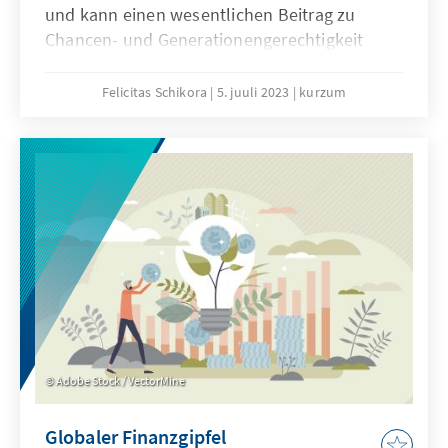
und kann einen wesentlichen Beitrag zu
Chancen- und Generationengerechtigkeit
leisten. Mehr Mut ist gefragt, um dringend
benötigte Reformen umzusetzen. Das
Felicitas Schikora
5. juuli 2023
kurzum
vorliegende Kurzum stellt die Frage, wie die
Wohnungspolitik beispielsweise durch
Senkung der Kosten zur
Immobilienfinanzierung zurück auf die
Erfolgsspur gesetzt werden kann.
Adobe Stock / VectorMine
Globaler Finanzgipfel