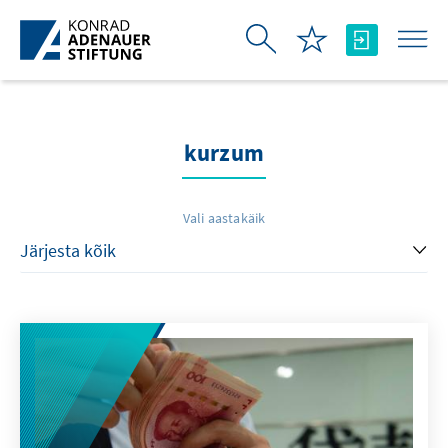
Skip to Main Content
kurzum
Vali aastakäik