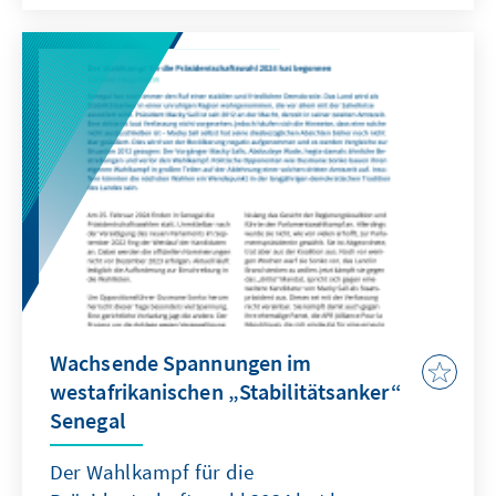
indigene Religionsgemeinschaften unter
Einschüchterungsversuchen in Lateinamerika
leiden. Frauen und Mädchen sind von diesen
Menschenrechtsverletzungen besonders
betroffen. Ein besonders grausames Beispiel
ist Maira Shahbaz, die im Alter von 14 Jahren
in Pakistan entführt, gefoltert und
vergewaltigt wurde. Mit Videoaufnahmen der
Taten wurde sie zur Aufgabe ihres Glaubens
und Konversion gezwungen. Maira und ihre
Familie konnten fliehen und halten sich
seitdem versteckt.
Wachsende Spannungen im
westafrikanischen „Stabilitätsanker“
Senegal
Der Wahlkampf für die