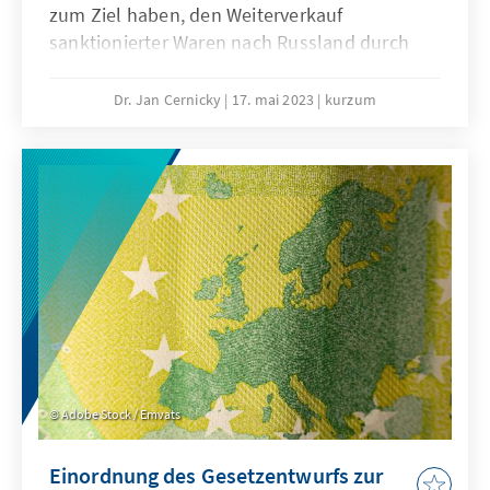
zum Ziel haben, den Weiterverkauf
sanktionierter Waren nach Russland durch
Unternehmen in Drittstaaten zu unterbinden.
Zum Oktober dieses Jahres wird der CO2-
Dr. Jan Cernicky
17. mai 2023
kurzum
Grenzausgleich (CBAM) schrittweise in Kraft
treten, der dafür sorgen soll, dass nachhaltig
hergestellte Waren aus der EU nicht durch
schmutzig hergestellte Waren aus dem
Ausland verdrängt werden.
Adobe Stock / Emvats
Einordnung des Gesetzentwurfs zur