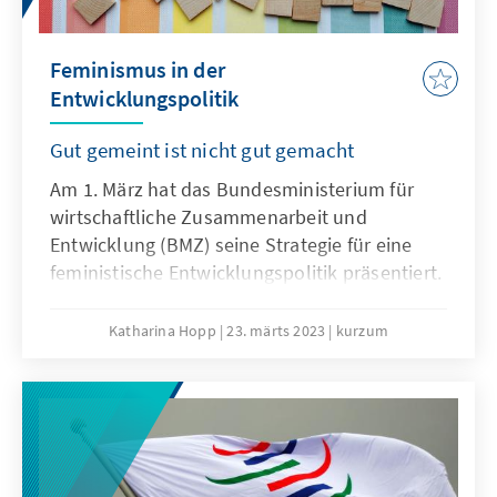
Politische Opponenten wie Ousmane Sonko
bauen ihren eigenen Wahlkampf in großen
Feminismus in der
Teilen auf der Ablehnung einer solchen
Entwicklungspolitik
dritten Amtszeit auf. Insofern könnten die
nächsten Wahlen ein Wendepunkt in der
Gut gemeint ist nicht gut gemacht
langjährigen demokratischen Tradition des
Landes sein.
Am 1. März hat das Bundesministerium für
wirtschaftliche Zusammenarbeit und
Entwicklung (BMZ) seine Strategie für eine
feministische Entwicklungspolitik präsentiert.
Parallel dazu wurden auch die Leitlinien für
eine feministische Außenpolitik des
Katharina Hopp
23. märts 2023
kurzum
Auswärtigen Amts (AA) vorgestellt. Doch wie
sinnvoll und umsetzbar sind diese Pläne?