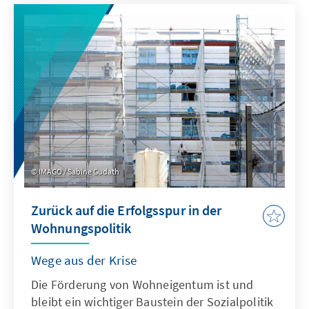
spitzt sich nun dramatisch zu: allein in den
letzten Tagen wurde bekannt, dass mit
„Country Garden“ ein weiterer
Immobilienkonzern in
Zahlungsschwierigkeiten steckt; dies gilt auch
für den großen Treuhandfonds „Zhongrong
International“. Der chinesische Yuan ist so
weit gefallen, dass chinesische Banken auf
dem Devisenmarkt intervenierten, um den
Kurs zu stabilisieren.
IMAGO / Sabine Gudath
Zurück auf die Erfolgsspur in der
Wohnungspolitik
Wege aus der Krise
Die Förderung von Wohneigentum ist und
bleibt ein wichtiger Baustein der Sozialpolitik