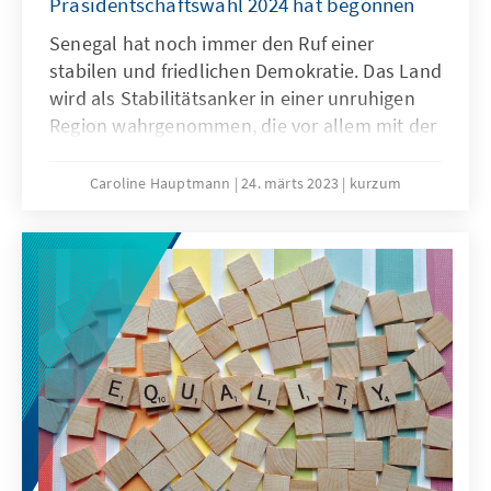
Präsidentschaftswahl 2024 hat begonnen
Senegal hat noch immer den Ruf einer
stabilen und friedlichen Demokratie. Das Land
wird als Stabilitätsanker in einer unruhigen
Region wahrgenommen, die vor allem mit der
Sahelkrise assoziiert wird. Präsident Macky
Sall ist seit 2012 an der Macht, derzeit in
Caroline Hauptmann
24. märts 2023
kurzum
seiner zweiten Amtszeit. Eine dritte ist laut
Verfassung nicht vorgesehen. Jedoch häufen
sich die Hinweise, dass eine solche nicht
auszuschließen ist – Macky Sall selbst hat
seine diesbezüglichen Absichten bisher noch
nicht klar geäußert. Dies wird von der
Bevölkerung negativ aufgenommen und es
werden Vergleiche zur Situation 2012
gezogen: Der Vorgänger Macky Salls,
Abdoulaye Wade, hegte damals ähnliche
Bestrebungen und verlor den Wahlkampf.