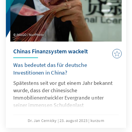
IMAGO / NurPhoto
Chinas Finanzsystem wackelt
Was bedeutet das für deutsche
Investitionen in China?
Spätestens seit vor gut einem Jahr bekannt
wurde, dass der chinesische
Immobilienentwickler Evergrande unter
seiner immensen Schuldenlast
zusammenzubrechen droht, ist deutlich
geworden, dass das chinesische
Dr. Jan Cernicky
23. august 2023
kurzum
Finanzsystem Schwächen hat. Die Situation