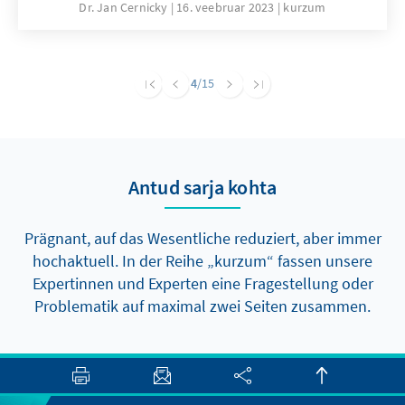
Alternativen wie Ausschreibungen, die
Dr. Jan Cernicky
16. veebruar 2023
kurzum
qualitative Aspekte zulassen. Dieser Artikel
diskutiert die Implikationen dieser Vorschläge
und stellt fest, dass ein bewusster Verstoß
4
/15
gegen multilaterale Handelsregeln
beunruhigend ist, insbesondere da die
Bedeutung solcher Regeln in anderen
Bereichen betont wird.
Antud sarja kohta
Prägnant, auf das Wesentliche reduziert, aber immer
hochaktuell. In der Reihe „kurzum“ fassen unsere
Expertinnen und Experten eine Fragestellung oder
Problematik auf maximal zwei Seiten zusammen.