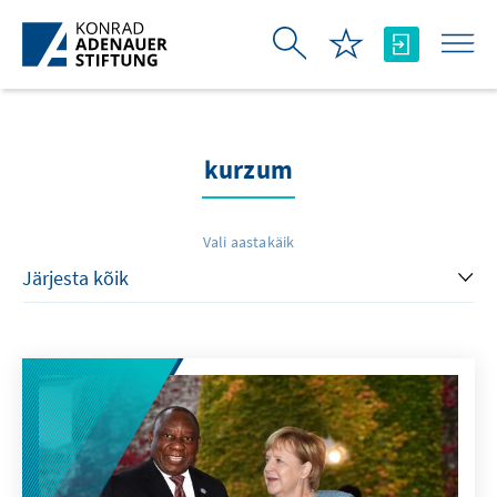
Skip to Main Content
kurzum
Vali aastakäik