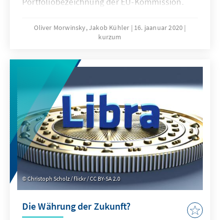
Portfoliobezeichnung der EU-Kommission.
Wie kam es dazu, was steckt eigentlich hinter
dem Begriff der „europäischen Lebensweise“
Oliver Morwinsky, Jakob Kühler
16. jaanuar 2020
kurzum
und welche Möglichkeiten und welches
Gefahrenpotenzial bietet dieses Ressort?
Christoph Scholz / flickr / CC BY-SA 2.0
Die Währung der Zukunft?