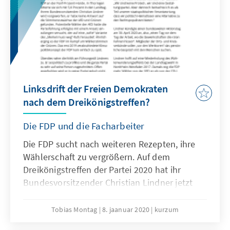
des G5 Sahel-Bündnisses (Burkina Faso, Mali,
Mauretanien, Niger und Tschad) ins
südfranzösische Pau eingeladen. Der Ort
selbst ist symbolträchtig: Dort ist das
Hubschrauberregiment stationiert, aus dem
die meisten der gefallenen französischen
Soldaten stammen.
Linksdrift der Freien Demokraten
nach dem Dreikönigstreffen?
Die FDP und die Facharbeiter
Die FDP sucht nach weiteren Rezepten, ihre
Wählerschaft zu vergrößern. Auf dem
Dreikönigstreffen der Partei 2020 hat ihr
Bundesvorsitzender Christian Lindner jetzt
den Blick auf potentielle Wähler der SPD
gelenkt. Doch was heißt das für die Freien
Tobias Montag
8. jaanuar 2020
kurzum
Demokraten? Ist der Vorstoß Ausdruck einer