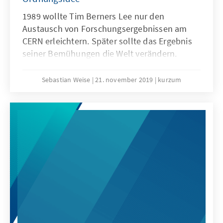
1989 wollte Tim Berners Lee nur den
Austausch von Forschungsergebnissen am
CERN erleichtern. Später sollte das Ergebnis
seiner Bemühungen die Welt verändern.
Entwickelte Tim Berners Lee doch
Grundlagen für einen freien Austausch von
Sebastian Weise
21. november 2019
kurzum
Informationen, an dem sich heute alle
Menschen weltweit beteiligen können. Tim
Berners Lee ist aber noch mehr als „nur“ der
Erfinder des WorldWideWeb und zentrale
Figur in der Geschichte des Internets. Er ist
zugleich einer der Gründungsväter der Idee
eines freien und offenen Internets.[1]
Während sich das Internet als zentrales
gesellschaftliches Medium durchgesetzt hat,
steht diese ursprüngliche Ordnungsidee
heute mehr denn je unter Druck. Angesichts