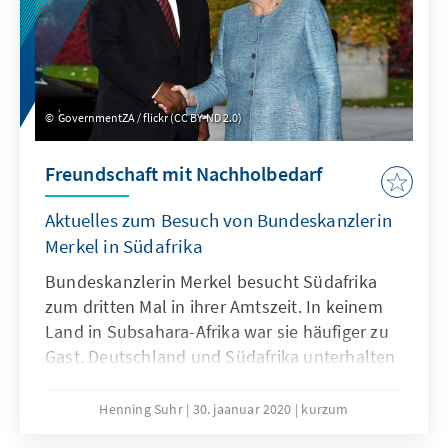
GovernmentZA / flickr (CC BY-ND 2.0)
Freundschaft mit Nachholbedarf
Aktuelles zum Besuch von Bundeskanzlerin
Merkel in Südafrika
Bundeskanzlerin Merkel besucht Südafrika
zum dritten Mal in ihrer Amtszeit. In keinem
Land in Subsahara-Afrika war sie häufiger zu
Gast. Deutschland und Südafrika unterhalten
gute, partnerschaftliche Beziehungen, die seit
längerem an Dynamik verloren haben. Seit
Henning Suhr
30. jaanuar 2020
kurzum
2018 besteht mit Präsident Ramaphosa das