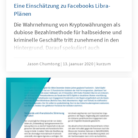
Eine Einschätzung zu Facebooks Libra-
Plänen
Die Wahrnehmung von Kryptowährungen als
dubiose Bezahlmethode für halbseidene und
kriminelle Geschäfte tritt zunehmend in den
Hintergrund. Darauf spekuliert auch
Facebook. Das Social-Media-Unternehmen
plant dieses Jahr eine eigene Währung auf
Jason Chumtong
13. jaanuar 2020
kurzum
den Markt zu bringen. Sie heißt Libra und
könnte dank 2 Milliarden aktiven Facebook-
Nutzern gewissermaßen über Nacht zur
weitverbreitetsten nicht-staatlichen Währung
der Welt werden.