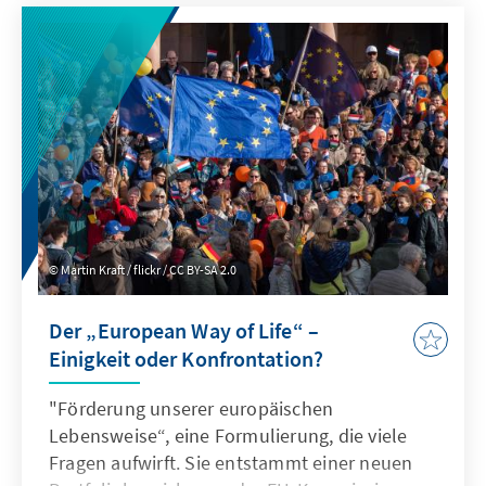
Potenzial zur Wiederbelebung der bilateralen
Kontakte. Dies ist wünschenswert, denn trotz
des außenpolitischen Bedeutungsverlusts
bleibt Südafrika unerlässlicher Faktor für
Stabilität und Prosperität in Afrika.
Martin Kraft / flickr / CC BY-SA 2.0
Der „European Way of Life“ –
Einigkeit oder Konfrontation?
"Förderung unserer europäischen
Lebensweise“, eine Formulierung, die viele
Fragen aufwirft. Sie entstammt einer neuen