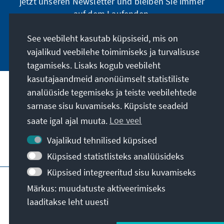
jetzt unseren Newsletter und bleiben Sie immer
auf dem Laufenden.
See veebileht kasutab küpsiseid, mis on
Jetzt abonnieren
vajalikud veebilehe toimimiseks ja turvalisuse
tagamiseks. Lisaks kogub veebileht
kasutajaandmeid anonüümselt statistiliste
analüüside tegemiseks ja teiste veebilehtede
Meie missioon
sarnase sisu kuvamiseks. Küpsiste seadeid
saate igal ajal muuta.
Loe veel
Kontakt
Vajalikud tehnilised küpsised
Veel pakkumisi
Küpsised statistlisteks analüüsideks
Küpsised integreeritud sisu kuvamiseks
Impressum
Andmekaitse
Kasutustingimused
Märkus: muudatuste aktiveerimiseks
Erklärung zur Barrierefreiheit
Barriere melden
laaditakse leht uuesti
Sisukaart
© Konrad-Adenauer-Stiftung e.V. 2026