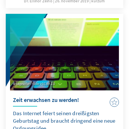
regionale Sicherheit stehen erneut zur
Dr. Ellinor Zeino
26. november 2019
kurzum
Verhandlung. Ein möglicher US-
Truppenrückzug wird Auswirkung auf die 39-
Länder starke NATO-Mission, die
Aufrechterhaltung der inneren Sicherheit
sowie auf Afghanistans internationale
Beziehungen haben. Hier zehn Punkte, die
man zu Afghanistan wissen sollte.
sagesolar / flickr / CC BY 2.0
Zeit erwachsen zu werden!
Das Internet feiert seinen dreißigsten
Geburtstag und braucht dringend eine neue
Ordnungsidee