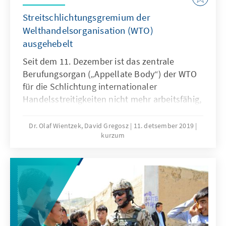
Sicherheitslage in Europa haben.
Streitschlichtungsgremium der
Welthandelsorganisation (WTO)
ausgehebelt
Seit dem 11. Dezember ist das zentrale
Berufungsorgan („Appellate Body“) der WTO
für die Schlichtung internationaler
Handelsstreitigkeiten nicht mehr arbeitsfähig,
die Streitschlichtungsfunktion ausgehebelt.
Ein Pfeiler der multilateralen Handelsordnung
Dr. Olaf Wientzek, David Gregosz
11. detsember 2019
kurzum
bricht damit weg. Was bedeutet dies für den
grenzüberschreitenden Waren- und
Dienstleistungsverkehr, die Kooperation
zwischen Staaten und die Organisation
selbst?