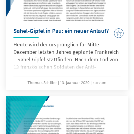
Sahel-Gipfel in Pau: ein neuer Anlauf?
Heute wird der ursprünglich für Mitte
Dezember letzten Jahres geplante Frankreich
– Sahel Gipfel stattfinden. Nach dem Tod von
13 französischen Soldaten der Anti-
Terroroperation „Barkhane“ bei einem
Zusammenstoß zweier Helikopter am
Thomas Schiller
13. jaanuar 2020
kurzum
27.November 2019 hatte Präsident Macron am
4.Dezember 2019 auf einer Pressekonferenz
am Rande des NATO-Gipfels in deutlichen
Worten eine Klärung der Haltung der
Sahelstaaten zum Engagement Frankreichs in
der Region eingefordert und die Staatschefs