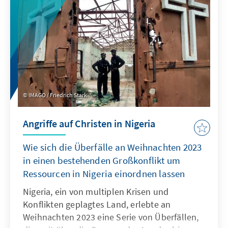
regelbasierte internationale Ordnung zu
verteidigen. Die wichtigsten Themen des
Besuchs werden deshalb die
Aufrechterhaltung der regionalen Sicherheit
im Indo-Pazifik und eine Intensivierung der
Wirtschafts- und Handelsbeziehungen sein.
IMAGO / Friedrich Stark
Angriffe auf Christen in Nigeria
Wie sich die Überfälle an Weihnachten 2023
in einen bestehenden Großkonflikt um
Ressourcen in Nigeria einordnen lassen
Nigeria, ein von multiplen Krisen und
Konflikten geplagtes Land, erlebte an
Weihnachten 2023 eine Serie von Überfällen,