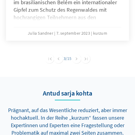
im brasilianischen Belém ein internationaler
Gipfel zum Schutz des Regenwaldes mit
hochrangigen Teilnehmern aus den
Amazonas-Anrainerstaaten statt. Es wurde
vereinbart, die gegenseitige Zusammenarbeit
Julia Sandner
7. september 2023
kurzum
zu verbessern, auf konkrete Ziele konnte man
sich jedoch nicht einigen. Ein kurz nach dem
Gipfel vorgestelltes neues
3
/15
Wirtschaftsprogramm wirft zudem die Frage
auf, wohin Brasiliens Umweltpolitik
tatsächlich steuert.
Antud sarja kohta
Prägnant, auf das Wesentliche reduziert, aber immer
hochaktuell. In der Reihe „kurzum“ fassen unsere
Expertinnen und Experten eine Fragestellung oder
Problematik auf maximal zwei Seiten zusammen.