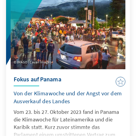
Schuldenbremse eingehalten werden. Die
divergierenden Interessen der drei
Koalitionspartner unterlagen somit keiner
Budgetrestriktion mehr, für alles war auf
einmal Geld da – und dank der
Kreditermächtigungen „auf Vorrat“ bis über
die nächste Bundestagswahl hinaus. Doch
aus „win-win“ wurde durch das Urteil des
IMAGO / Cavan Images
Bundesverfassungsgerichts am 15. November
2023 eine „lose-lose-Situation“. Der
Fokus auf Panama
Nachtragshaushalt sei „mit dem Grundgesetz
unvereinbar und nichtig“[1], die Umwidmung
Von der Klimawoche und der Angst vor dem
der Mittel damit verfassungswidrig.
Ausverkauf des Landes
Vom 23. bis 27. Oktober 2023 fand in Panama
die Klimawoche für Lateinamerika und die
Karibik statt. Kurz zuvor stimmte das
Parlament einem umstrittenen Vertrag zum