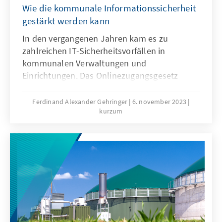
Wie die kommunale Informationssicherheit
gestärkt werden kann
In den vergangenen Jahren kam es zu
zahlreichen IT-Sicherheitsvorfällen in
kommunalen Verwaltungen und
Einrichtungen. Das Onlinezugangsgesetz
(OZG) verpflichtet die
Kommunalverwaltungen, ihre Prozesse zu
Ferdinand Alexander Gehringer
6. november 2023
kurzum
digitalisieren. Immer mehr sensible Daten der
Bürgerinnen und Bürger werden digitalisiert
verarbeitet. In vielen der bundesweit ca.
10.900 Kommunen ist die IT-Infrastruktur
veraltet, sind die IT-Systeme nicht
ausreichend geschützt, die finanziellen Mittel
für Informationssicherheit zu gering und der
Personalbedarf viel zu hoch. Das macht
Kommunen in Deutschland zu leichten