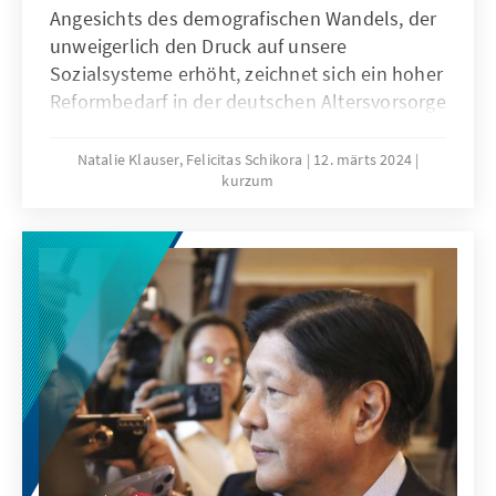
Angesichts des demografischen Wandels, der
unweigerlich den Druck auf unsere
Sozialsysteme erhöht, zeichnet sich ein hoher
Reformbedarf in der deutschen Altersvorsorge
ab. Das Rentenpaket II soll die gesetzliche
Rentenversicherung laut Gesetzentwurf der
Natalie Klauser, Felicitas Schikora
12. märts 2024
kurzum
Bundesregierung modernisieren, sodass sie
auch für jüngere Generationen verlässlich
bleibt. Welche Ziele verfolgt das Rentenpaket
II? Wie ist es zu bewerten und wie könnte eine
nachhaltige und generationengerechte Rente
aussehen? Die Antworten auf diese Fragen
finden Sie im Kurzum „Das Rentenpaket II:
Mehrbelastung statt
Generationengerechtigkeit“.