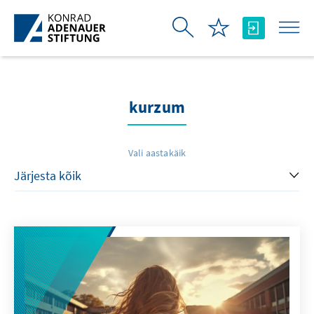
Skip to Main Content
kurzum
Vali aastakäik