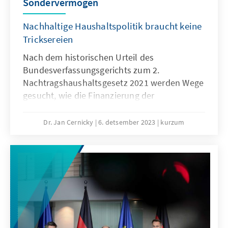
Sondervermögen
Nachhaltige Haushaltspolitik braucht keine
Tricksereien
Nach dem historischen Urteil des
Bundesverfassungsgerichts zum 2.
Nachtragshaushaltsgesetz 2021 werden Wege
gesucht, wie die Finanzierung der
wirtschaftlichen Transformation sichergestellt
werden kann. Als ein Weg wird immer wieder
Dr. Jan Cernicky
6. detsember 2023
kurzum
die Möglichkeit ins Spiel gebracht, ein
„Sondervermögen“ nach Vorbild des
Sondervermögens für die Bundeswehr
aufzulegen. Es ist wichtig zu verstehen, dass
dies kein „Vermögen“ ist; im Gegenteil enthält
es Kreditermächtigungen in der genannten
Höhe. Ein neuer Absatz im Grundgesetz war
für die Einrichtung nötig, damit die jeweilige