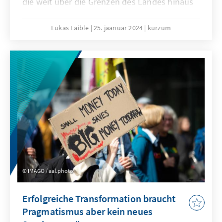
die weit über die Grenzen des Landes hinaus
Aufsehen erregten. Doch die Suche nach
Gründen für diesen Gewaltausbruch ist weit
Lukas Laible
25. jaanuar 2024
kurzum
komplexer, als es den Anschein erweckt. Ein
sich immer stärker ausbreitender Konflikt um
Ressourcen, bedingt durch die Folgen des
Klimawandels und verstärkt durch das
dramatische Bevölkerungswachstum zeigt,
dass die Gründe vielfältiger sind und nicht nur
mit dem schwelenden Religionskonflikt in der
Region erklärt werden können.
IMAGO / aal.photo
Erfolgreiche Transformation braucht
Pragmatismus aber kein neues