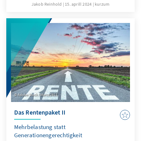
einer Gewalttat in Berlin im Februar 2024 wird
Jakob Reinhold
15. aprill 2024
kurzum
über bessere rechtliche Maßnahmen gegen
Antisemitismus im Hochschulkontext
diskutiert. Zum Schutz jüdischer Studierender
und zur Sicherung des Hochschulumfelds
sind bessere Regelungen erforderlich, die
gleichzeitig die Autonomie der Universitäten
stärken.
Adobe Stock / Marco2811
Das Rentenpaket II
Mehrbelastung statt
Generationengerechtigkeit