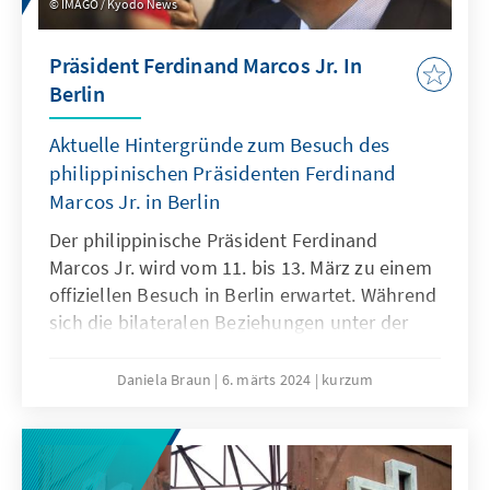
IMAGO / Kyodo News
Präsident Ferdinand Marcos Jr. In
Berlin
Aktuelle Hintergründe zum Besuch des
philippinischen Präsidenten Ferdinand
Marcos Jr. in Berlin
Der philippinische Präsident Ferdinand
Marcos Jr. wird vom 11. bis 13. März zu einem
offiziellen Besuch in Berlin erwartet. Während
sich die bilateralen Beziehungen unter der
Vorgängerregierung von Rodrigo Duterte auf
einem Tiefpunkt befanden, haben sie sich seit
Daniela Braun
6. märts 2024
kurzum
dem Amtsantritt Marcos wieder spürbar
verbessert. Ein Grund dafür ist auch die
angespannte geopolitische Großwetterlage
und das Interesse beider Länder, die