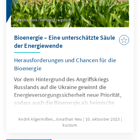
Opfern für Angriffe.
Adobe Stock / Wolfgang Jargstorff
Bioenergie – Eine unterschätzte Säule
der Energiewende
Herausforderungen und Chancen für die
Bioenergie
Vor dem Hintergrund des Angriffskriegs
Russlands auf die Ukraine gewinnt die
Energieversorgungssicherheit neue Priorität,
sodass auch die Bioenergie als heimische
Energiequelle wieder verstärkt in den Blick
gerückt ist. Mit einer Reihe von
André Algermißen, Jonathan Neu
10. oktoober 2023
kurzum
Gesetzesänderungen wie der Novellierung
des GEGs (Gebäudeenergiegesetz), des EEGs