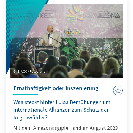
(Erneuerbare-Energien-Gesetz) und der
Erneuerbaren-Energien-Richtlinie verändern
sich für die Bioenergie im laufenden Jahr
zentrale Rahmenbedingungen.
IMAGO / Fotoarena
Ernsthaftigkeit oder Inszenierung
Was steckt hinter Lulas Bemühungen um
internationale Allianzen zum Schutz der
Regenwälder?
Mit dem Amazonasgipfel fand im August 2023