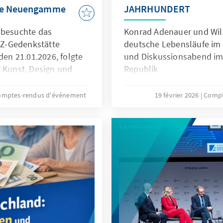
tte Neuengamme
JAHRHUNDERT
 besuchte das
Konrad Adenauer und Wil
Z-Gedenkstätte
deutsche Lebensläufe im 
n 21.01.2026, folgte
und Diskussionsabend im
r Kunst, Design und
Republik
ie Exkursion wurde von
g Bremen organisiert
omptes-rendus d'événement
19 février 2026
Compt
d Schülern die
t der deutschen
achkriegszeit