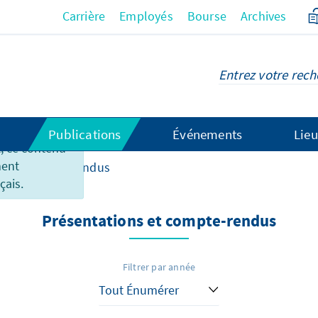
Carrière
Employés
Bourse
Archives
Publications
Événements
Lieu
 ce contenu
ment
ons & compte-rendus
çais.
Présentations et compte-rendus
Filtrer par année