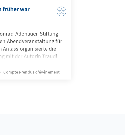
s früher war
Konrad-Adenauer-Stiftung
ten Abendveranstaltung für
 Anlass organisierte die
g mit der Autorin Traudl
zlich erschienenen Werk
h – Geschichten, Lieder,
6
Comptes-rendus d'événement
ber 100 Jahren“ las und