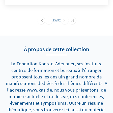
eröffnete dabei ein vertieftes Verständnis für
Adenauers politisches Denken nach 1945.
Seine Erfahrungen von Ausgrenzung, Willkür
15
/92
und Gewalt prägten maßgeblich sein
Staatsverständnis, sein Verhältnis zu
Demokratie, Freiheit und Rechtsstaatlichkeit.
À propos de cette collection
La Fondation Konrad-Adenauer, ses instituts,
centres de formation et bureaux à l'étranger
proposent tous les ans uin grand nombre de
manifestations dédiées à des thèmes différents. À
l'adresse www.kas.de, nous vous présentons, de
manière actuelle et exclusive, des conférences,
événements et symposiums. Outre un résumé
thématique, vous trouverez ici aussi du matériel