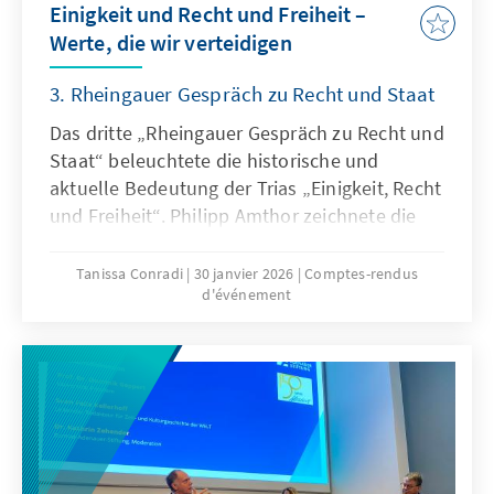
Einigkeit und Recht und Freiheit –
Werte, die wir verteidigen
3. Rheingauer Gespräch zu Recht und Staat
Das dritte „Rheingauer Gespräch zu Recht und
Staat“ beleuchtete die historische und
aktuelle Bedeutung der Trias „Einigkeit, Recht
und Freiheit“. Philipp Amthor zeichnete die
Entwicklung der Begriffe vom „Lied der
Deutschen“ bis zur heutigen Nationalhymne
Tanissa Conradi
30 janvier 2026
Comptes-rendus
d'événement
nach und erläuterte ihre
verfassungsrechtliche Verankerung. Er
betonte, dass diese Werte einen
fortdauernden normativen Auftrag darstellen.
In der Diskussion wurde hervorgehoben, dass
die Verteidigung dieser Prinzipien sowohl
staatliche als auch gesellschaftliche Aufgabe
ist.