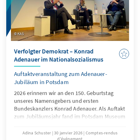
KAS
Verfolgter Demokrat – Konrad
Adenauer im Nationalsozialismus
Auftaktveranstaltung zum Adenauer-
Jubiläum in Potsdam
2026 erinnern wir an den 150. Geburtstag
unseres Namensgebers und ersten
Bundeskanzlers Konrad Adenauer. Als Auftakt
zum Jubiläumsjahr fand im Potsdam Museum
die Veranstaltung „Verfolgter Demokrat –
Konrad Adenauer im Nationalsozialismus“
Adina Schuster
30 janvier 2026
Comptes-rendus
d'événement
statt. Der Blick auf die Zeit von 1933 bis 1945