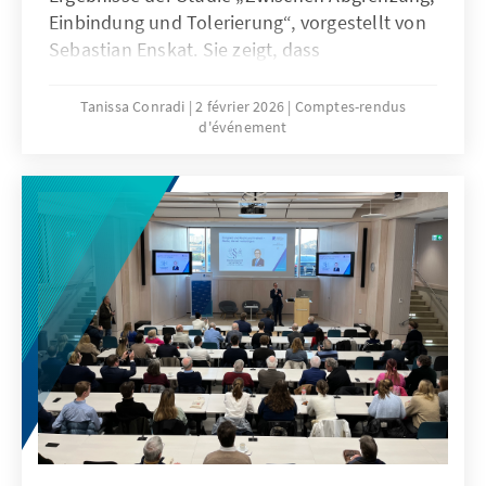
Einbindung und Tolerierung“, vorgestellt von
Sebastian Enskat. Sie zeigt, dass
rechtspopulistische Parteien und die
Kontexte, in denen sie agieren, stark variieren
Tanissa Conradi
2 février 2026
Comptes-rendus
d'événement
und einfache Strategien nicht greifen.
Diskutiert wurden insbesondere die
Bedeutung klarer Abgrenzung, glaubwürdiger
Regierungsarbeit und der Regulierung sozialer
Medien im Umgang mit Rechtspopulismus.