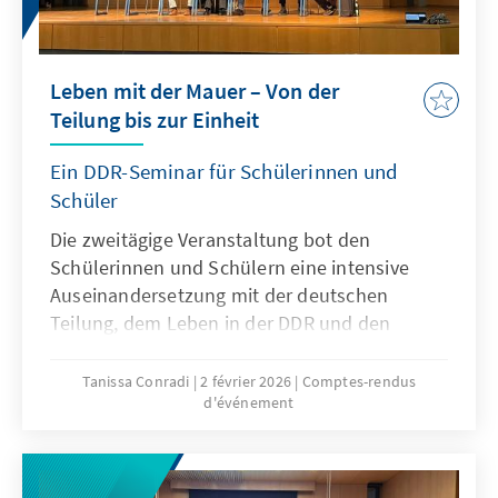
Leben mit der Mauer – Von der
Teilung bis zur Einheit
Ein DDR-Seminar für Schülerinnen und
Schüler
Die zweitägige Veranstaltung bot den
Schülerinnen und Schülern eine intensive
Auseinandersetzung mit der deutschen
Teilung, dem Leben in der DDR und den
Erfahrungen von Menschen, die das SED-
Regime aus ganz unterschiedlichen
Tanissa Conradi
2 février 2026
Comptes-rendus
d'événement
Perspektiven erlebt haben. Im Mittelpunkt
standen persönliche Begegnungen mit
Zeitzeuginnen und Zeitzeugen sowie am
zweiten Tag der Besuch der Gedenkstätte