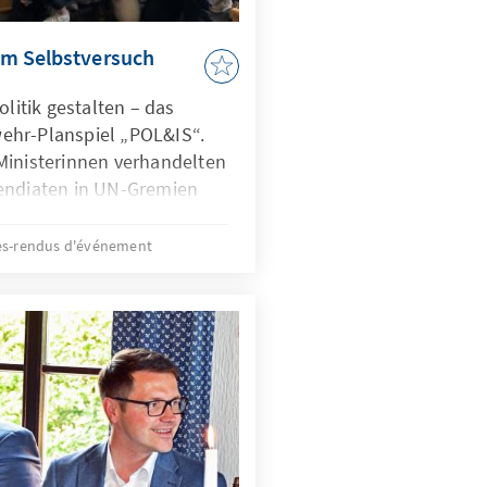
 im Selbstversuch
olitik gestalten – das
ehr-Planspiel „POL&IS“.
Ministerinnen verhandelten
endiaten in UN-Gremien
schick internationale
s-rendus d'événement