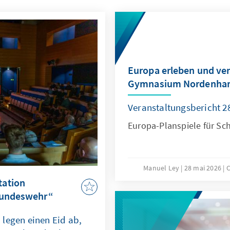
Europa erleben und ver
Gymnasium Nordenha
Veranstaltungsbericht 
Europa-Planspiele für Sc
Manuel Ley
28 mai 2026
C
tation
 Bundeswehr“
legen einen Eid ab,