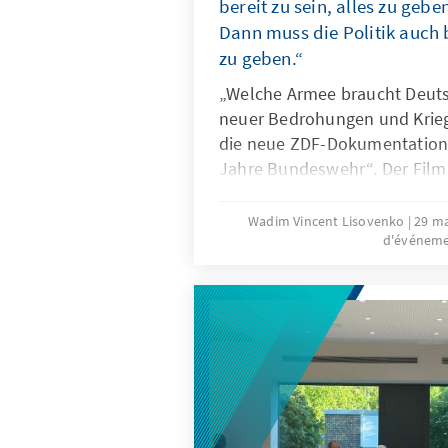
bereit zu sein, alles zu gebe
Dann muss die Politik auch b
zu geben.“
„Welche Armee braucht Deuts
neuer Bedrohungen und Kriege
die neue ZDF-Dokumentation 
Jahre Bundeswehr“. Der Film 
Entwicklung der deutschen Str
Gründung nach und stellt zug
Wadim Vincent Lisovenko
29 m
d'événem
Frage nach ihrer aktuellen Ein
veränderten sicherheitspoliti
Anschluss diskutierten der Mili
Sönke Neitzel, Oberstleutnant 
der Wehrbeauftragte Henning
des Films, Jörg Müllner, übe
der Bundeswehr und die Kon
Zeitenwende.