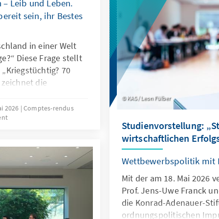
n – Leib und Leben.
ereit sein, ihr Bestes
chland in einer Welt
?“ Diese Frage stellt
„Kriegstüchtig? 70
zeichnet die
eitkräfte seit ihrer
KAS / Leon Fülber
leich die drängende
ai 2026
Comptes-rendus
ent
satzfähigkeit in einer
Studienvorstellung: „Sti
schen Lage. Im
wirtschaftlichen Erfolg
tärhistoriker Prof. Dr.
Prof. Dr. Daniela Klix,
Wettbewerbspolitik mit
 Otte sowie der Autor
Mit der am 18. Mai 2026 v
r die Herausforderungen
Prof. Jens-Uwe Franck und
sequenzen der
die Konrad-Adenauer-Stif
ordnungspolitischen Impul