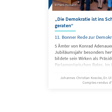
Frank Homann
„Die Demokratie ist ins S
geraten“
11. Bonner Rede zur Demokr
5 Ämter von Konrad Adenauer
Jubiläumsjahr besonders herv
bildete sein Wirken als Präsi
Parlamentarischen Rates. Im 
folgen seine Rollen als Ober
Parteivorsitzender der CDU, 
Johannes Christian Koecke, Dr. U
Comptes-rendus d
Präsident des Preußischen St