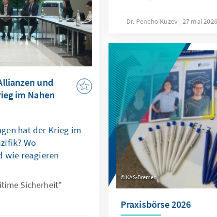
differenzierte und fundi
über die Zukunft der Wett
Dr. Pencho Kuzev
27 mai 202
Deutschland und Europa. 
ergänzt durch ein Geleitw
Instituts, Prof. Clemens F
Generalsekretärs Dr. Mark 
Wettbewerb wieder stärk
llianzen und
wirtschaftspolitischer De
rieg im Nahen
zugleich Reformoptionen 
Ordnungsrahmen zu skizz
gen hat der Krieg im
zifik? Wo
d wie reagieren
KAS-Bremen
time Sicherheit"
Praxisbörse 2026