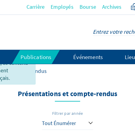
Carrière
Employés
Bourse
Archives
Publications
Événements
Lieu
 ce contenu
ment
ons & compte-rendus
çais.
Présentations et compte-rendus
Filtrer par année