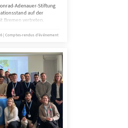
Konrad-Adenauer-Stiftung
ationsstand auf der
ät Bremen vertreten.
26
Comptes-rendus d'événement