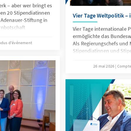
rk – aber wer bringt es
ben 20 Stipendiatinnen
Vier Tage Weltpolitik –
Adenauer-Stiftung in
rnbotschaft
Vier Tage internationale P
eine eigene Rede
ermöglichte das Bundesw
ndus d'événement
Als Regierungschefs und 
Stipendiatinnen und Stip
und erlebten, wie viel Ge
Diplomatie braucht.
26 mai 2026
Compte