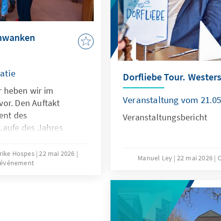
chwanken
atie
Dorfliebe Tour. Wester
 heben wir im
Veranstaltung vom 21.05
or. Den Auftakt
dent des
Veranstaltungsbericht
Laufe des Jahres
bürgermeister von Köln,
Bundeskanzler und
lrike Hospes
22 mai 2026
Manuel Ley
22 mai 2026
C
'événement
aatsrates.