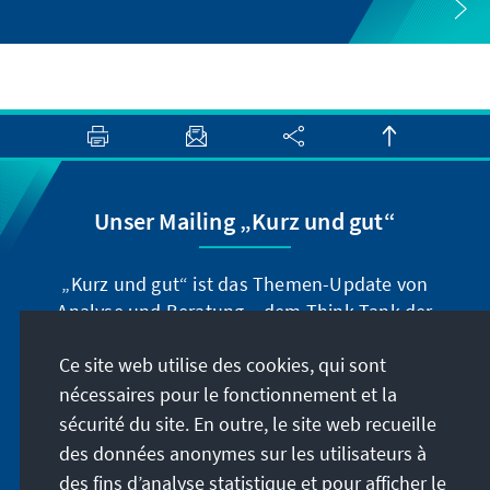
Unser Mailing „Kurz und gut“
„Kurz und gut“ ist das Themen-Update von
Analyse und Beratung – dem Think-Tank der
Konrad-Adenauer-Stiftung. Der Leiter Dr. Peter
Ce site web utilise des cookies, qui sont
Fischer-Bollin informiert Sie in unregelmäßigen
Abständen in aller Kürze über Themen, die wir
nécessaires pour le fonctionnement et la
für unsere nahe Zukunft für wichtig halten.
sécurité du site. En outre, le site web recueille
des données anonymes sur les utilisateurs à
Jetzt abonnieren
des fins d’analyse statistique et pour afficher le