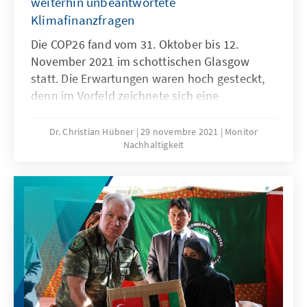
weiterhin unbeantwortete
Klimafinanzfragen
Die COP26 fand vom 31. Oktober bis 12.
November 2021 im schottischen Glasgow
statt. Die Erwartungen waren hoch gesteckt,
denn im Vorfeld zeichnete sich eine
gewachsene gesellschaftliche Sensibilisierung
für den Klimawandel ab. Den Hintergrund
Dr. Christian Hübner
29 novembre 2021
Monitor
Nachhaltigkeit
dafür bilden sichtbare Klimakatastrophen und
die sich stetig verbessernden Erkenntnisse
der Klimawissenschaften. Unser Monitor
Nachhaltigkeit analysiert die Ergebnisse der
COP26.