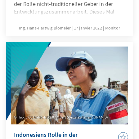
der Rolle nicht-traditioneller Geber in der
Entwicklungszusammenarbeit. Dieses Mal
werfen wir einen Blick auf Mexiko, das
einerseits Mittel für die eigene Entwicklung
Ing. Hans-Hartwig Blomeier
17 janvier 2022
Monitor
empfängt und sich andererseits zu einem
Geber von Entwicklungsgeldern entwickelt
hat.
Flickr / CC BY-NC-ND 2.0 / Albert González Farran (UNAMID)
Indonesiens Rolle in der