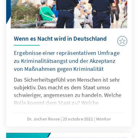
Unsplash / Markus Spiske
Wenn es Nacht wird in Deutschland
Ergebnisse einer repräsentativen Umfrage
zu Kriminalitätsangst und der Akzeptanz
von Maßnahmen gegen Kriminalität
Das Sicherheitsgefühl von Menschen ist sehr
subjektiv. Das macht es dem Staat umso
schwieriger, angemessen zu handeln. Welche
Rolle kommt dem Staat zu? Welche
Maßnahmen soll er ergreifen? In einer
repräsentativen Bevölkerungsbefragung ist
Dr. Jochen Roose
25 octobre 2021
Monitor
die Konrad-Adenauer-Stiftung diesen Fragen
nachgegangen. Der Schwerpunkt liegt dabei