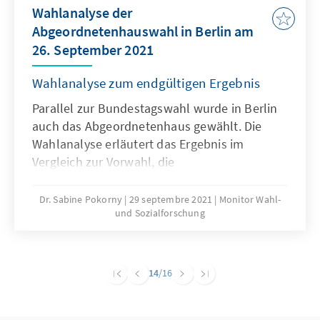
Wahlanalyse der
Abgeordnetenhauswahl in Berlin am
26. September 2021
Wahlanalyse zum endgültigen Ergebnis
Parallel zur Bundestagswahl wurde in Berlin
auch das Abgeordnetenhaus gewählt. Die
Wahlanalyse erläutert das Ergebnis im
Vergleich zur Vorwahl, die
Wählerwanderungen und die wesentlichen
Bestimmungsgründe des Wahlergebnisses.
Dr. Sabine Pokorny
29 septembre 2021
Monitor Wahl-
und Sozialforschung
Ausgehend von den Wahltagsbefragungen
und Umfragen im Vorfeld der Wahl wird u.a.
die Bedeutung der Einschätzungen von
Spitzenkandidatinnen und -kandidaten,
14
/16
Parteikompetenzen sowie die Beurteilung von
Leistungen der Regierung für das