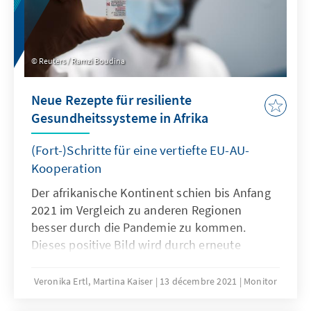
Reuters / Ramzi Boudina
Neue Rezepte für resiliente
Gesundheitssysteme in Afrika
(Fort-)Schritte für eine vertiefte EU-AU-
Kooperation
Der afrikanische Kontinent schien bis Anfang
2021 im Vergleich zu anderen Regionen
besser durch die Pandemie zu kommen.
Dieses positive Bild wird durch erneute
Corona-Wellen getrübt und eine Zunahme der
Fallzahlen durch die jüngst in Botswana und
Veronika Ertl, Martina Kaiser
13 décembre 2021
Monitor
Südafrika nachgewiesene Corona-Variante