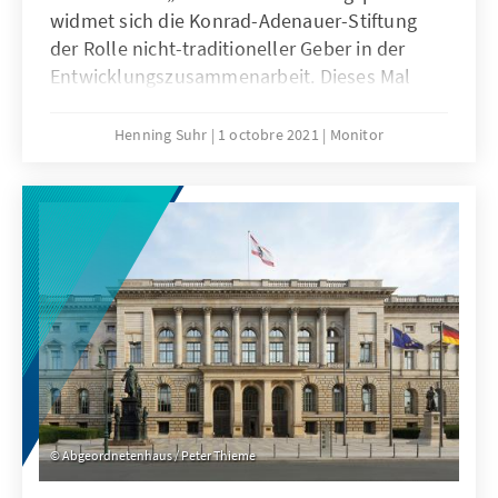
widmet sich die Konrad-Adenauer-Stiftung
der Rolle nicht-traditioneller Geber in der
Entwicklungszusammenarbeit. Dieses Mal
werfen wir einen Blick auf Südafrika, das zwar
aufgrund begrenzter Möglichkeiten nicht als
Henning Suhr
1 octobre 2021
Monitor
klassisches Geberland gelten kann, sich
jedoch insbesondere auf multilateraler Ebene
für eine Zusammenarbeit im Sinne seiner
Prinzipien einsetzt.
Abgeordnetenhaus / Peter Thieme