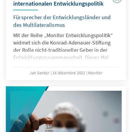
internationalen Entwicklungspolitik
Fürsprecher der Entwicklungsländer und
des Multilateralismus
Mit der Reihe „Monitor Entwicklungspolitik“
widmet sich die Konrad-Adenauer-Stiftung
der Rolle nicht-traditioneller Geber in der
Entwicklungszusammenarbeit. Dieses Mal
werfen wir einen Blick auf Indonesien, das
bereits seit den Gründungsjahren
Jan Senkyr
14 décembre 2021
Monitor
Partnerländer im Rahmen der Süd-Süd-
Kooperation unterstützt.