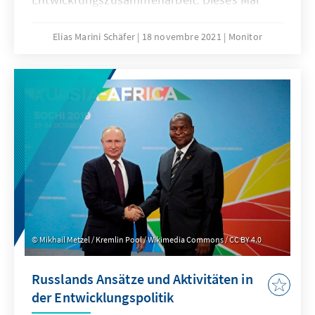
werfen wir einen Blick nach Indien, das im
Rahmen seiner Entwicklungspolitik bestrebt
Elias Marini Schäfer
18 novembre 2021
Monitor
ist, das Bild eines autarken
Entwicklungshilfegebers weltweit zu
propagieren und damit die internationale
Wahrnehmung Indiens als
Entwicklungshilfeempfänger in Vergessenheit
geraten zu lassen.
Mikhail Metzel / Kremlin Pool / Wikimedia Commons / CC BY 4.0
Russlands Ansätze und Aktivitäten in
der Entwicklungspolitik