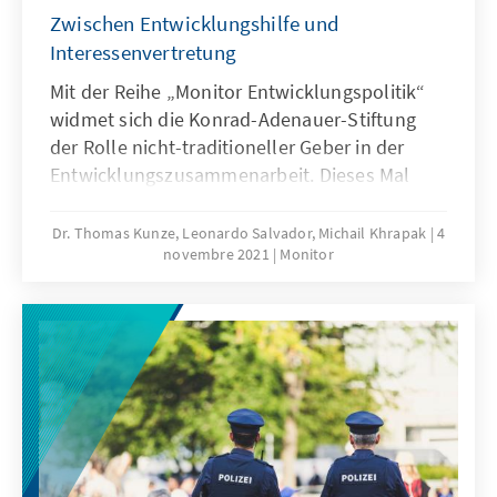
Zwischen Entwicklungshilfe und
Interessenvertretung
Mit der Reihe „Monitor Entwicklungspolitik“
widmet sich die Konrad-Adenauer-Stiftung
der Rolle nicht-traditioneller Geber in der
Entwicklungszusammenarbeit. Dieses Mal
werfen wir einen Blick auf Russland, das im
Rahmen seiner Entwicklungspolitik einen
Dr. Thomas Kunze, Leonardo Salvador, Michail Khrapak
4
novembre 2021
Monitor
Fokus auf nahestehende Staaten im
postsowjetischen Raum und für russische
Interessen wichtige Staaten im Rest der Welt
legt.