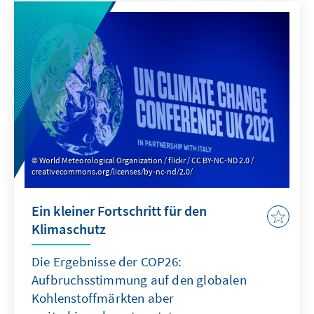
„Omikron“ erwartet. Die vorliegende Analyse
zeigt Fortschritte in der Zusammenarbeit
zwischen EU und Afrikanischer Union (AU) in
der Pandemiebekämpfung und zur Schaffung
widerstandsfähiger Gesundheitssysteme auf.
World Meteorological Organization / flickr / CC BY-NC-ND 2.0 /
creativecommons.org/licenses/by-nc-nd/2.0/
Ein kleiner Fortschritt für den
Klimaschutz
Die Ergebnisse der COP26:
Aufbruchsstimmung auf den globalen
Kohlenstoffmärkten aber