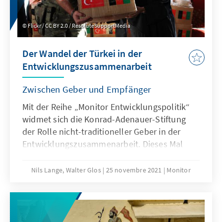
Flickr / CC BY 2.0 / ResoluteSupportMedia
Der Wandel der Türkei in der
Entwicklungszusammenarbeit
Zwischen Geber und Empfänger
Mit der Reihe „Monitor Entwicklungspolitik“
widmet sich die Konrad-Adenauer-Stiftung
der Rolle nicht-traditioneller Geber in der
Entwicklungszusammenarbeit. Dieses Mal
werfen wir einen Blick in die Türkei, die mit
ihrer Entwicklungspolitik in den letzten
Nils Lange, Walter Glos
25 novembre 2021
Monitor
Jahren zunehmend selbstbewusster und
strategischer aufgetreten ist und ihre
Außenpolitik, verknüpft mit nationalen
Sicherheitsinteressen und regionalpolitischen