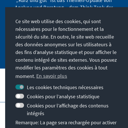
„Kurz und gut“ ist das Themen-Update von
Analyse und Beratung – dem Think-Tank der
Konrad-Adenauer-Stiftung. Der Leiter Dr. Peter
Ce site web utilise des cookies, qui sont
Fischer-Bollin informiert Sie in unregelmäßigen
Abständen in aller Kürze über Themen, die wir
nécessaires pour le fonctionnement et la
für unsere nahe Zukunft für wichtig halten.
sécurité du site. En outre, le site web recueille
des données anonymes sur les utilisateurs à
Jetzt abonnieren
des fins d’analyse statistique et pour afficher le
contenu intégré de sites externes. Vous pouvez
modifier les paramètres des cookies à tout
moment.
En savoir plus
Les cookies techniques nécessaires
Visitez aussi
Cookies pour l’analyse statistique
Cookies pour l’affichage des contenus
Impressum
Protection des données
intégrés
Conditions d'utilisation
Remarque: La page sera rechargée pour activer
Déclaration d'accessibilité
Barriere melden