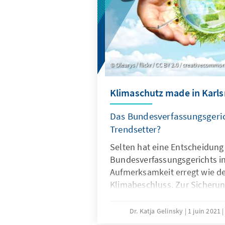
Olearys / flickr / CC BY 2.0 / creativecommo
Klimaschutz made in Karl
Das Bundesverfassungsgerich
Trendsetter?
Selten hat eine Entscheidung
Bundesverfassungsgerichts in
Aufmerksamkeit erregt wie de
Klimabeschluss. Zur Sicherung
muss der deutsche Staat eine
ausgerichtete Klimaschutzpoli
Dr. Katja Gelinsky
1 juin 2021
Klimaneutralität betreiben. I