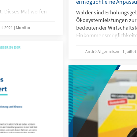
ermöglicht eine Anpass
. Dieses Mal werfen
Wälder sind Erholungsgebie
aaten, deren
Ökosystemleistungen zur 
ich zu traditionellen
bedeutender Wirtschaftsf
let 2021
Monitor
ielen folgt.
Einkommensmöglichkeiten
Wälder ist aber besorgni
Waldbrände, Borkenkäferb
André Algermißen
1 juille
letzten Jahre haben ihne
eine nachhaltige Waldbew
Hintergrund gestiegener
Umwelt- und Klimaschut