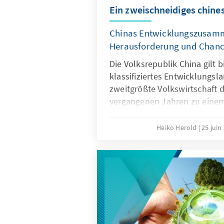
Ein zweischneidiges chine
Chinas Entwicklungszusamm
Herausforderung und Chan
Die Volksrepublik China gilt 
klassifiziertes Entwicklungslan
zweitgrößte Volkswirtschaft d
vergangenen Jahren zu einem
der Entwicklungszusammenarb
definiert sich selbst als Entw
Heiko Herold
25 juin
Süd-Süd-Kooperation und tre
seine wirtschaftlichen und g
Ambitionen voran. Für die de
Entwicklungspolitik ist diese
Herausforderung und Chance 