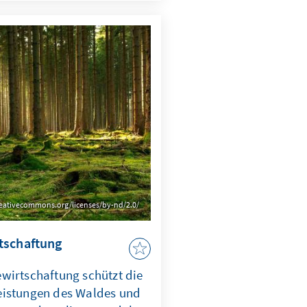
/ creativecommons.org/licenses/by-nd/2.0/
tschaftung
wirtschaftung schützt die
eistungen des Waldes und