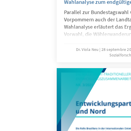
Wahlanalyse zum endgültig
Parallel zur Bundestagswahl
Vorpommern auch der Landta
Wahlanalyse erläutert das Erg
Vorwahl, die Wählerwanderu
wesentlichen Bestimmungsg
Wahlergebnisses. Ausgehend
Dr. Viola Neu
28 septembre 2
Sozialforsc
Wahltagsbefragungen und Umf
Wahl wird u.a. die Bedeutung
von Spitzenkandidatinnen un
Parteikompetenzen sowie die
Leistungen der Regierung für
erläutert.