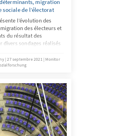
déterminants, migration
e sociale de l’électorat
résente l’évolution des
 migration des électeurs et
ts du résultat des
ur divers sondages réalisés
our du scrutin, cette
utres, l’importance de
rny
27 septembre 2021
Monitor
ozialforschung
ux candidats, des
t de la performance du
ultats des élections.