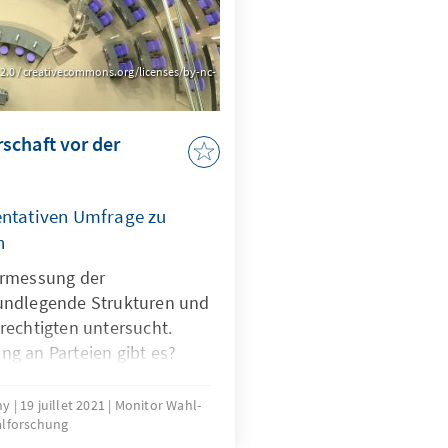
D 2.0 / creativecommons.org/licenses/by-nc-
schaft vor der
entativen Umfrage zu
n
ermessung der
undlegende Strukturen und
rechtigten untersucht.
g an Parteien gibt es?
ndet?
rny
19 juillet 2021
Monitor Wahl-
alforschung