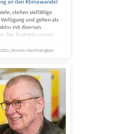
ung an den Klimawandel
te, stellen vielfältige
Verfügung und gelten als
aktor mit diversen
. Der Zustand unserer
serregend: Stürme,
efall und die Dürren der
t 2021
Monitor Nachhaltigkeit
n zugesetzt. Wie kann nun
irtschaftung vor dem
 Erwartungen an den
z aussehen?