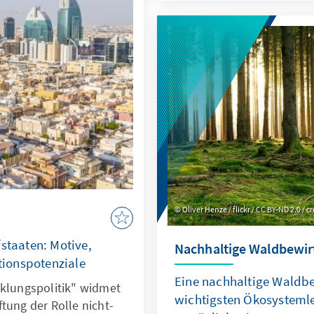
Oliver Henze / flickr / CC BY-ND 2.0 
staaten: Motive,
Nachhaltige Waldbewir
ionspotenziale
Eine nachhaltige Waldbe
cklungspolitik" widmet
wichtigsten Ökosysteml
tung der Rolle nicht-