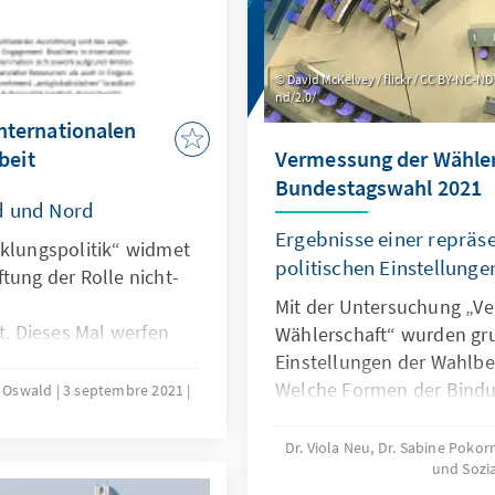
David McKelvey / flickr / CC BY-NC-N
nd/2.0/
 internationalen
beit
Vermessung der Wähler
Bundestagswahl 2021
d und Nord
Ergebnisse einer repräs
cklungspolitik“ widmet
politischen Einstellunge
tung der Rolle nicht-
Mit der Untersuchung „V
. Dieses Mal werfen
Wählerschaft“ wurden gr
 das sich seit den 1960er
Einstellungen der Wahlbe
usammenarbeit mit
Welche Formen der Bindun
n Oswald
3 septembre 2021
t.
Und wie sind diese begrü
Dr. Viola Neu, Dr. Sabine Poko
und Sozi