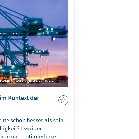
ativecommons.org/licenses/by-nc/2.0/
 im Kontext der
eute schon besser als sein
ltigkeit? Darüber
rende und optimierbare