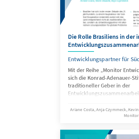
Die Rolle Brasiliens in der
Entwicklungszusammenar
Entwicklungspartner für Sü
Mit der Reihe „Monitor Entwi
sich die Konrad-Adenauer-Stif
traditioneller Geber in der
Entwicklungszusammenarbeit
wir einen Blick auf Brasilien,
Jahren in der technischen Z
Ariane Costa, Anja Czymmeck, Kevi
Monitor
Entwicklungsländern engagier