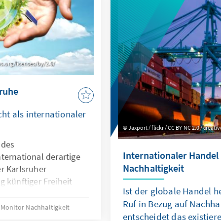
ns.org/licenses/by/2.0/
sruhe
t als internationaler
Jaxport / flickr / CC BY-NC 2.0 / cre
 des
Internationaler Handel
ternational derartige
Nachhaltigkeit
r Karlsruher
 künftiger Freiheit
Ist der globale Handel h
 international
Ruf in Bezug auf Nachha
tik mit dem Ziel der
Monitor Nachhaltigkeit
entscheidet das existie
nternationale