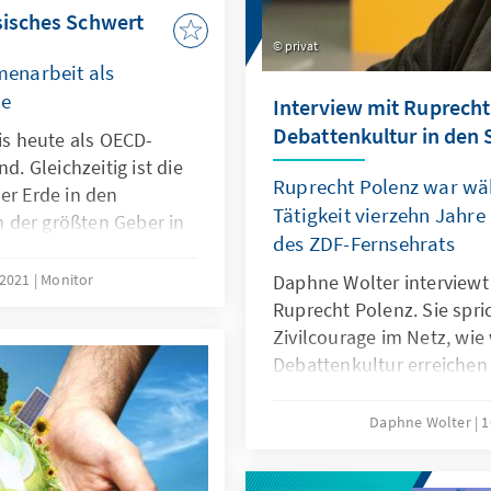
sisches Schwert
privat
enarbeit als
ce
Interview mit Ruprecht
Debattenkultur in den 
bis heute als OECD-
d. Gleichzeitig ist die
Ruprecht Polenz war wäh
er Erde in den
Tätigkeit vierzehn Jahre
 der größten Geber in
des ZDF-Fernsehrats
eit avanciert. China
icklungspartner in der
 2021
Monitor
Daphne Wolter interviewt
ibt in diesem Rahmen
Ruprecht Polenz. Sie spri
eostrategischen
Zivilcourage im Netz, wie
utsche
Debattenkultur erreichen
r Ansatz
Meinungsfreiheit im Netz 
zugleich.
Daphne Wolter
1