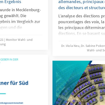
en Ergebnis
allemandes, principaux 
des électeurs et structur
 wurde in Mecklenburg-
g gewählt. Die
L’analyse des élections p
ebnis im Vergleich zur
pourcentages des voix, la
ngen und die
les principaux déterminan
ründe des
élections. En se basant s
 von den
avant les élections et le j
021
Monitor Wahl- und
hung
ragen im Vorfeld der
analyse explique, entre a
Dr. Viola Neu, Dr. Sabine Poko
 der Einschätzungen
Wahl- und S
l’évaluation des principa
d -kandidaten,
compétences des partis e
 Beurteilung von
gouvernement pour les rés
 das Wahlergebnis