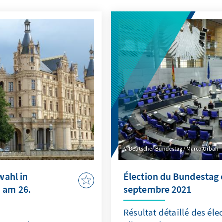
Deutscher Bundestag / Marco Urban
wahl in
Élection du Bundestag 
 am 26.
septembre 2021
Résultat détaillé des éle