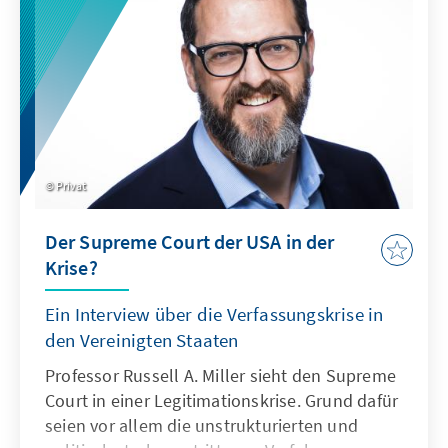
besonderem Maße an. Könnte die Einführung
eines Freibetrags in den Sozialversicherungen
einen sinnvollen Beitrag dazu leisten, die
finanzielle Belastung einkommensschwacher
Haushalte zu reduzieren?
Privat
Der Supreme Court der USA in der
Krise?
Ein Interview über die Verfassungskrise in
den Vereinigten Staaten
Professor Russell A. Miller sieht den Supreme
Court in einer Legitimationskrise. Grund dafür
seien vor allem die unstrukturierten und