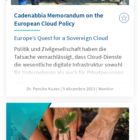
Cadenabbia Memorandum on the
European Cloud Policy
Europe’s Quest for a Sovereign Cloud
Politik und Zivilgesellschaft haben die
Tatsache vernachlässigt, dass Cloud-Dienste
die wesentliche digitale Infrastruktur sowohl
für Unternehmen als auch für Privatpersonen
sind. Es ist nicht nur die Art und Weise, wie
Millionen von Menschen erhebliche
Dr. Pencho Kuzev
5 décembre 2023
Monitor
Datenmengen speichern, Software aus der
Ferne nutzen oder Musik streamen, sondern
es ist auch für jeden Aspekt der digitalen
Wirtschaft von grundlegender Bedeutung. In
dem Memorandum werden einige der
Faktoren genannt, die die