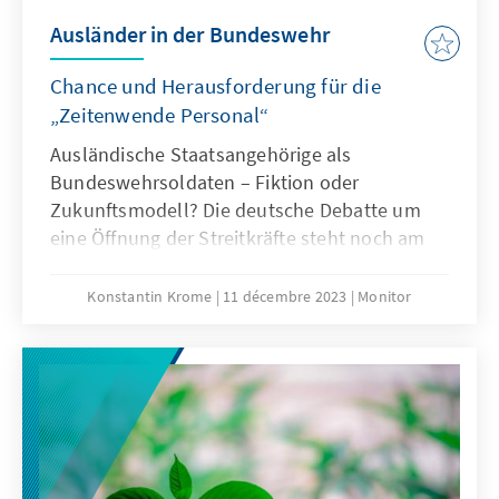
Ausländer in der Bundeswehr
Chance und Herausforderung für die
„Zeitenwende Personal“
Ausländische Staatsangehörige als
Bundeswehrsoldaten – Fiktion oder
Zukunftsmodell? Die deutsche Debatte um
eine Öffnung der Streitkräfte steht noch am
Anfang und braucht einen strukturierten
Fahrplan. Klar ist: Absicht, Umsetzung und
Konstantin Krome
11 décembre 2023
Monitor
mögliche Folgen einer solchen Maßnahme
müssen konstruktiv und ergebnissoffen
diskutiert werden.