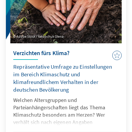
Wettbewerbsfähigkeit der europäischen
Cloud-Industrie beeinträchtigt haben.
Darüber hinaus geben die Teilnehmer des
Cadenabbia-Forums im Rahmen des
European Data Summit Empfehlungen zur
Adobe Stock / Yakobchuk Olena
Steigerung der Wettbewerbsfähigkeit der
Cloud-Dienste in Europa ab.
Verzichten fürs Klima?
Repräsentative Umfrage zu Einstellungen
im Bereich Klimaschutz und
klimafreundlichem Verhalten in der
deutschen Bevölkerung
Welchen Altersgruppen und
Parteianhängerschaften liegt das Thema
Klimaschutz besonders am Herzen? Wer
verhält sich nach eigenen Angaben
klimafreundlich im Alltag? Unterscheiden sich