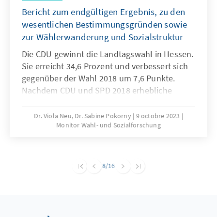
Bericht zum endgültigen Ergebnis, zu den
wesentlichen Bestimmungsgründen sowie
zur Wählerwanderung und Sozialstruktur
Die CDU gewinnt die Landtagswahl in Hessen.
Sie erreicht 34,6 Prozent und verbessert sich
gegenüber der Wahl 2018 um 7,6 Punkte.
Nachdem CDU und SPD 2018 erhebliche
Verluste hinnehmen mussten, hat sich die
CDU nun erholt, während die SPD weiter
Dr. Viola Neu, Dr. Sabine Pokorny
9 octobre 2023
Monitor Wahl- und Sozialforschung
verloren hat. Sie ist mit 15,1 Prozent nur noch
drittstärkste Kraft. Merklich zugelegt hat die
AfD, die nun auf 18,4 Prozent kommt. Die
Grünen verlieren deutlich und erreichen 14,8
8
/16
Prozent. Die FDP überspringt knapp die Fünf-
Prozent-Hürde, während die Linke mit 3,1
Prozent aus dem Landtag ausscheidet.