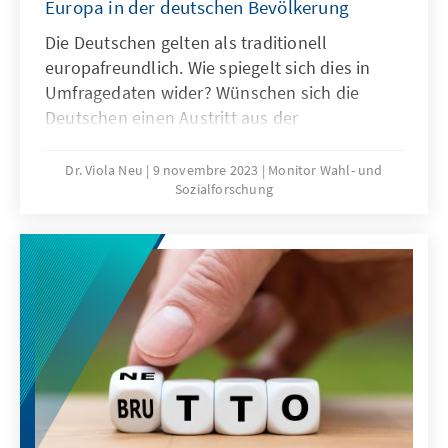
Europa in der deutschen Bevölkerung
Die Deutschen gelten als traditionell
europafreundlich. Wie spiegelt sich dies in
Umfragedaten wider? Wünschen sich die
Deutschen einen Austritt aus der
Europäischen Union? Um welche Themen
sollte sich die Europäische Union kümmern?
Dr. Viola Neu
9 novembre 2023
Monitor Wahl- und
Sozialforschung
Welche Partei ist am besten geeignet, die
anstehenden Probleme zu lösen? Die Studie
gibt Aufschluss über diese Fragen.