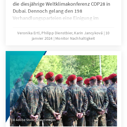
die diesjährige Weltklimakonferenz COP28 in
Dubai. Dennoch gelang den 198
Verhandlungsparteien eine Einigung im
zentralen Streitpunkt, der Abkehr von fossilen
Brennstoffen, sowie die Operationalisierung
Veronika Ertl, Philipp Dienstbier, Karin Jancyková
10
janvier 2024
Monitor Nachhaltigkeit
des Fonds für Verluste und Schäden. Andere
Themen wie Klimafinanzierung und
Anpassung an den Klimawandel erhielten
weniger Aufmerksamkeit. Die diesjährige
Conference of the Parties offenbarte
außerdem neue Dynamiken bei den
Verhandlungen zwischen beteiligten Staaten
sowie neue Allianzen und Gruppierungen.
Adobe Stock / Thaut Images