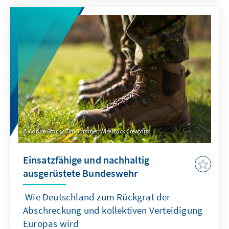
Risiko für Korruption zu. Die Wirksamkeit von
Klimafinanzierung ist nicht nur von der Höhe
der Gelder abhängig, sondern auch von guter
Regierungsführung und
rechenschaftspflichtigen Institutionen.
Adobe Stock / Tim Sommer/Wirestock Creators
Einsatzfähige und nachhaltig
ausgerüstete Bundeswehr
Wie Deutschland zum Rückgrat der
Abschreckung und kollektiven Verteidigung
Europas wird