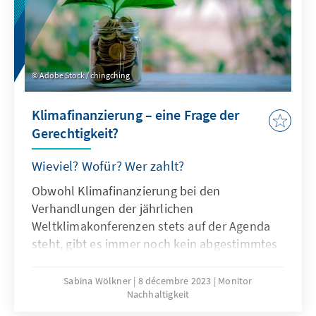
Adobe Stock / chingching
Klimafinanzierung – eine Frage der
Gerechtigkeit?
Wieviel? Wofür? Wer zahlt?
Obwohl Klimafinanzierung bei den
Verhandlungen der jährlichen
Weltklimakonferenzen stets auf der Agenda
steht, gibt es immer noch kein abgestimmtes
Verständnis davon. Nach wie vor verringern
systemische Risiken das finanzielle
Sabina Wölkner
8 décembre 2023
Monitor
Nachhaltigkeit
Engagement im Globalen Süden und mit den
immer höheren Summen nimmt auch das