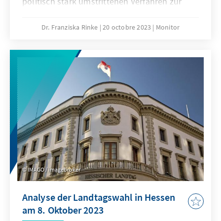
politisch stark umstrittenen Verfahren zur
Ernennung der Richterinnen und Richter. Er
fordert nachdrücklich einen Verhaltenskodex
Dr. Franziska Rinke
20 octobre 2023
Monitor
für das höchste und am
öffentlichkeitswirksamsten agierende Gericht
des Landes. Dies würde dazu beitragen, den
Ruf und die Integrität des Gerichtshofs als
geschätzte Institution zu festigen und zu
stärken. Um die Krise des Supreme Court zu
überwinden, müsse zuallererst die Krise der
amerikanischen Politik bewältigt werden.
IMAGO / imagebroker
Analyse der Landtagswahl in Hessen
am 8. Oktober 2023