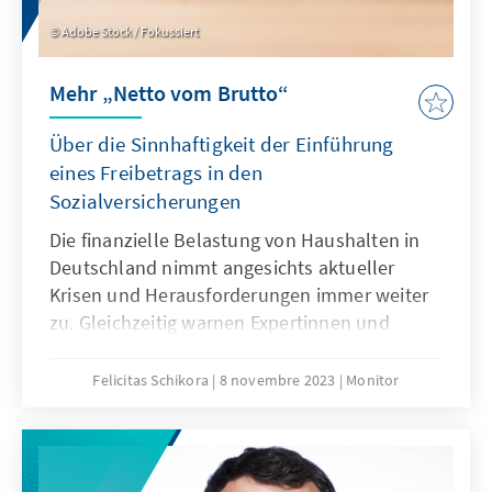
Adobe Stock / Fokussiert
Mehr „Netto vom Brutto“
Über die Sinnhaftigkeit der Einführung
eines Freibetrags in den
Sozialversicherungen
Die finanzielle Belastung von Haushalten in
Deutschland nimmt angesichts aktueller
Krisen und Herausforderungen immer weiter
zu. Gleichzeitig warnen Expertinnen und
Experten davor, dass auch die Höhe der
Sozialversicherungsbeiträge ohne Reformen
Felicitas Schikora
8 novembre 2023
Monitor
weiter steigen müsste, um die Folgen des
demografischen Wandels zu kompensieren.
Damit stiege die Abgabenlast
einkommensschwacher Haushalte in