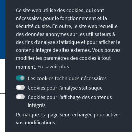
Konrad-Adenauer-Stiftung. Der Leiter Dr. Peter
Ce site web utilise des cookies, qui sont
Fischer-Bollin informiert Sie in unregelmäßigen
Abständen in aller Kürze über Themen, die wir
nécessaires pour le fonctionnement et la
für unsere nahe Zukunft für wichtig halten.
sécurité du site. En outre, le site web recueille
des données anonymes sur les utilisateurs à
Jetzt abonnieren
des fins d’analyse statistique et pour afficher le
contenu intégré de sites externes. Vous pouvez
modifier les paramètres des cookies à tout
moment.
En savoir plus
Les cookies techniques nécessaires
Visitez aussi
Cookies pour l’analyse statistique
Cookies pour l’affichage des contenus
Impressum
Protection des données
intégrés
Conditions d'utilisation
Remarque: La page sera rechargée pour activer
Déclaration d'accessibilité
Barriere melden
vos modifications
© Konrad-Adenauer-Stiftung e.V. 2026