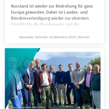
Russland ist wieder zur Bedrohung für ganz
Europa geworden. Daher ist Landes- und
Bündnisverteidigung wieder zur obersten
Priorität für die Bundeswehr und die
Verbündeten in der NATO und EU geworden.
Der Schlüssel zur Sicherheit liegt in einer
Alexander Schuster
8 décembre 2023
Monitor
glaubwürdigen Abschreckung Russlands. Dies
kann nur mit einer vollausgerüsteten und
kriegsfähigen Bundeswehr gelingen. Dieses
Ziel kann nur gemeinsam mit einer
leistungsstarken Rüstungsindustrie erreicht
werden.
Jana Reimann-Grohs/KAS