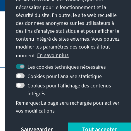
nécessaires pour le fonctionnement et la
sécurité du site. En outre, le site web recueille
des données anonymes sur les utilisateurs à
Adresse
des fins d’analyse statistique et pour afficher le
contenu intégré de sites externes. Vous pouvez
Contact
modifier les paramètres des cookies à tout
moment.
En savoir plus
Visitez aussi
Les cookies techniques nécessaires
Page principale de la KAS
Impressum
Cookies pour l’analyse statistique
Protection des données
Cookies pour l’affichage des contenus
Conditions d'utilisation
intégrés
Déclaration d'accessibilité
Remarque: La page sera rechargée pour activer
Signaler un obstacle
Conditions générales
vos modifications
© Konrad-Adenauer-Stiftung e.V. 2026
Sauvegarder
Tout accepter