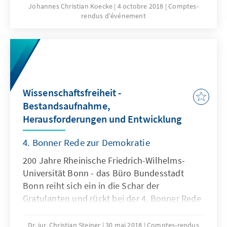
vernichtet haben.
Johannes Christian Koecke
4 octobre 2018
Comptes-
rendus d'événement
Wissenschaftsfreiheit -
Bestandsaufnahme,
Herausforderungen und Entwicklung
4. Bonner Rede zur Demokratie
200 Jahre Rheinische Friedrich-Wilhelms-
Universität Bonn - das Büro Bundesstadt
Bonn reiht sich ein in die Schar der
Gratulanten und rückt bei der 4. Bonner Rede
zur Demokratie die Wissenschaftsfreiheit in
den Mittelpunkt.
Dr. iur. Christian Steiner
30 mai 2018
Comptes-rendus