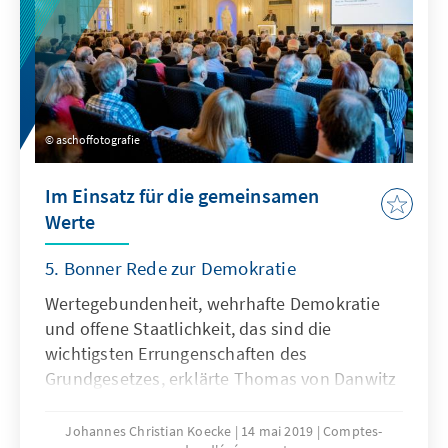
aschoffotografie
Im Einsatz für die gemeinsamen
Werte
5. Bonner Rede zur Demokratie
Wertegebundenheit, wehrhafte Demokratie
und offene Staatlichkeit, das sind die
wichtigsten Errungenschaften des
Grundgesetzes, erklärte Thomas von Danwitz
bei seiner „Bonner Rede“ am 13. Mai in der
geschichtsträchtigen Redoute.
Johannes Christian Koecke
14 mai 2019
Comptes-