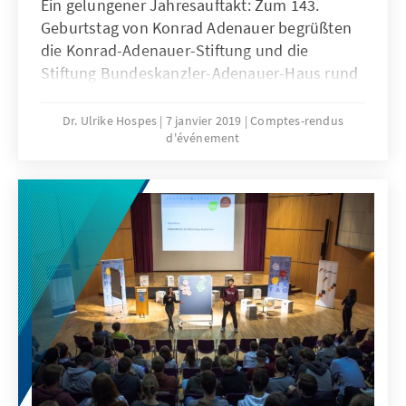
Ein gelungener Jahresauftakt: Zum 143.
Geburtstag von Konrad Adenauer begrüßten
die Konrad-Adenauer-Stiftung und die
Stiftung Bundeskanzler-Adenauer-Haus rund
350 Gäste im Steigenberger Grandhotel auf
dem Petersberg.
Dr. Ulrike Hospes
7 janvier 2019
Comptes-rendus
d'événement