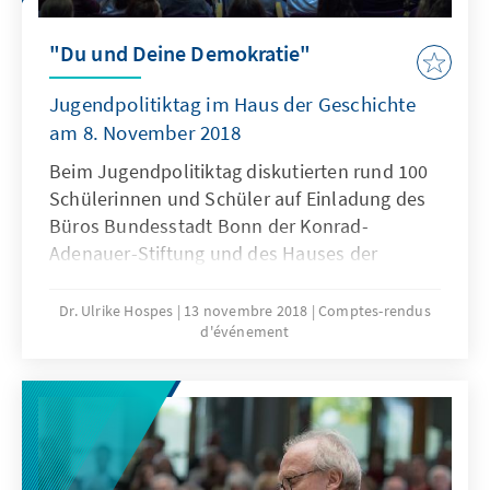
"Du und Deine Demokratie"
Jugendpolitiktag im Haus der Geschichte
am 8. November 2018
Beim Jugendpolitiktag diskutierten rund 100
Schülerinnen und Schüler auf Einladung des
Büros Bundesstadt Bonn der Konrad-
Adenauer-Stiftung und des Hauses der
Geschichte am 8. November 2018 über "Du
und Deine Demokratie".
Dr. Ulrike Hospes
13 novembre 2018
Comptes-rendus
d'événement