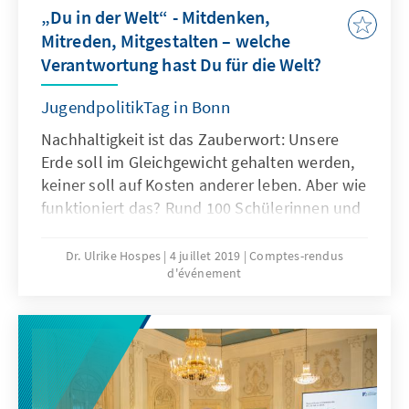
„Du in der Welt“ - Mitdenken,
Mitreden, Mitgestalten – welche
Verantwortung hast Du für die Welt?
JugendpolitikTag in Bonn
Nachhaltigkeit ist das Zauberwort: Unsere
Erde soll im Gleichgewicht gehalten werden,
keiner soll auf Kosten anderer leben. Aber wie
funktioniert das? Rund 100 Schülerinnen und
Schüler aus Bonn diskutierten über die
Agenda 2030 und die 17 Sustainable
Dr. Ulrike Hospes
4 juillet 2019
Comptes-rendus
d'événement
Development Goals, kurz SDGs.