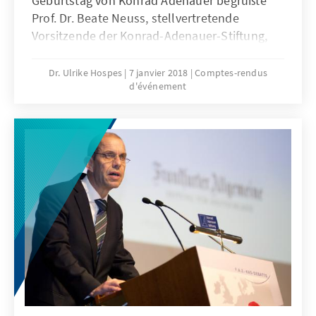
Geburtstag von Konrad Adenauer begrüßte
Prof. Dr. Beate Neuss, stellvertretende
Vorsitzende der Konrad-Adenauer-Stiftung,
knapp 400 Gäste im Steigenberger Grandhotel
auf dem Petersberg.
Dr. Ulrike Hospes
7 janvier 2018
Comptes-rendus
d'événement