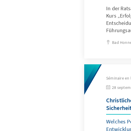
In der Rat
Kurs „Erfo
Entscheidu
Führungsa
Bad Honne
Séminaire en 
28 septem
Christlich
Sicherhei
Welches Po
Entwicklun