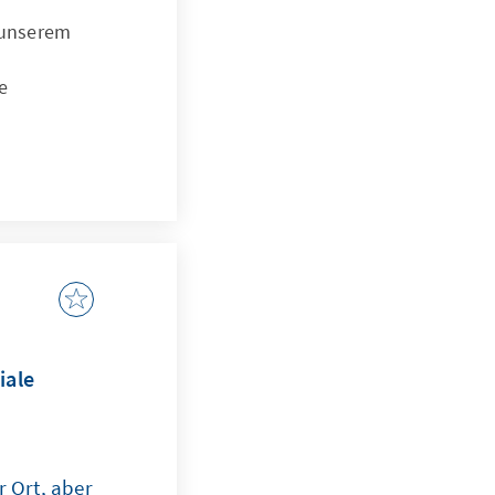
t unserem
e
iale
r Ort, aber