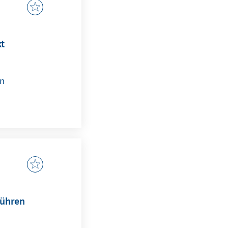
kt
en
führen