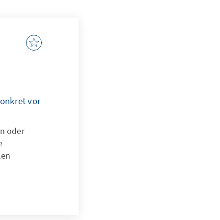
onkret vor
n oder
e
len