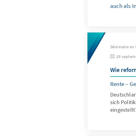
auch als I
Séminaire en 
29 septem
Wie refor
Rente – Ge
Deutschlan
sich Polit
eingestellt