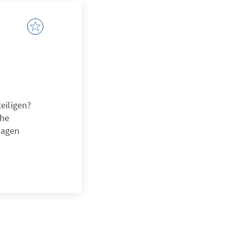
eiligen?
che
lagen