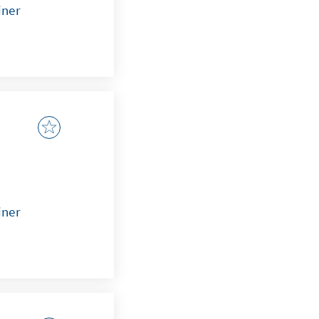
iner
iner