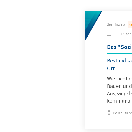
Séminaire
c
11 - 12 se
Das "Sozi
Bestandsa
Ort
Wie sieht 
Bauen und 
Ausgangsla
kommunalp
Bonn
Bund