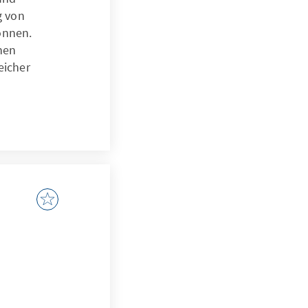
g von
önnen.
hnen
eicher