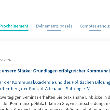
Prochainement
Événements passés
Comptes-rendu
bre 2026
t unsere Stärke: Grundlagen erfolgreicher Kommunal
ar der KommunalAkademie und des Politischen Bildun
ttemberg der Konrad-Adenauer-Stiftung e. V.
zweitägigen Seminar erhalten Sie praxisnahe Einblicke in d
 der Kommunalpolitik. Erfahren Sie, wie Entscheidungen 
werden, über welche Handlungsspielräume Inhaberinnen 