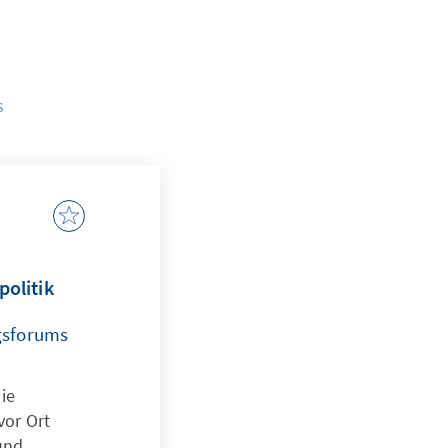
s
politik
gsforums
ie
vor Ort
und