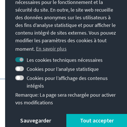
Konrad-Adenauer-Stiftung e.V.
nécessaires pour le fonctionnement et la
Forum d'éducation politique du Bade-
sécurité du site. En outre, le site web recueille
Wurtemberg
des données anonymes sur les utilisateurs à
Lange Str. 51
des fins d’analyse statistique et pour afficher le
70174
Stuttgart
contenu intégré de sites externes. Vous pouvez
Allemagne
modifier les paramètres des cookies à tout
moment.
En savoir plus
Les cookies techniques nécessaires
Cookies pour l’analyse statistique
Cookies pour l’affichage des contenus
Page principale de la KAS
Impressum
Pr
intégrés
Conditions générales
Remarque: La page sera rechargée pour activer
vos modifications
Sauvegarder
Tout accepter