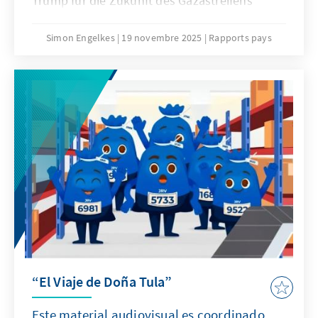
Trump für die Zukunft des Gazastreifens
international untermauert. Der Plan sieht
unter anderem die Einrichtung einer
Simon Engelkes
19 novembre 2025
Rapports pays
internationalen Stabilisierungstruppe (ISF)
vor, zu der sich laut Angaben der USA
mehrere nicht namentlich genannte Länder
bereit erklärt haben. Die Resolution 2803
wurde von 13 Ländern – darunter den USA,
Frankreich und Großbritannien – unterstützt.
Die beiden Veto-Mächte Russland und China
enthielten sich der Stimme.
“El Viaje de Doña Tula”
Este material audiovisual es coordinado