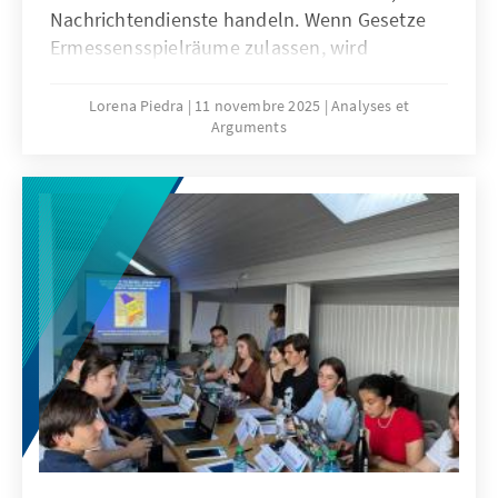
Nachrichtendienste handeln. Wenn Gesetze
Ermessensspielräume zulassen, wird
Nachrichtendienstarbeit parteiisch und
verliert ihren öffentlichen Zweck; wenn
Lorena Piedra
11 novembre 2025
Analyses et
Arguments
hingegen klare Kontroll- und
Nachverfolgbarkeitsmechanismen festgelegt
sind, wird sie zu einem strategischen
Instrument, das Leben rettet und die
Demokratie stärkt.