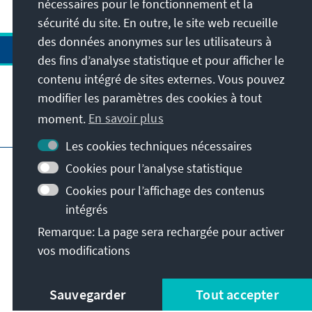
nécessaires pour le fonctionnement et la
Adenauer Foundation’s mission to promote
sécurité du site. En outre, le site web recueille
democratic values.
des données anonymes sur les utilisateurs à
des fins d’analyse statistique et pour afficher le
contenu intégré de sites externes. Vous pouvez
modifier les paramètres des cookies à tout
moment.
En savoir plus
Visitez aussi
Les cookies techniques nécessaires
Impressum
Protection des données
Cookies pour l’analyse statistique
Conditions d'utilisation
Cookies pour l’affichage des contenus
Déclaration d'accessibilité
intégrés
Signaler un obstacle
Remarque: La page sera rechargée pour activer
Istanbul Security Conference
vos modifications
© Konrad-Adenauer-Stiftung e.V. 2026
Sauvegarder
Tout accepter