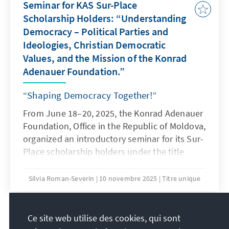
Seminar for KAS Sur-Place
Scholarship Holders: “Understanding
Democracy – Political Parties and
Ideologies, Christian Democratic
Values, and the Mission of the Konrad
Adenauer Foundation.”
“Shaping Democracy Together!”
From June 18–20, 2025, the Konrad Adenauer
Foundation, Office in the Republic of Moldova,
organized an introductory seminar for its Sur-
Place scholarship holders under the title
“Understanding Democracy – Political Parties
and Ideologies, Christian Democratic Values,
Silvia Roman-Severin
10 novembre 2025
Titre unique
and the Mission of the Konrad Adenauer
Foundation.” The aim of the seminar was to
contribute to the civic and political education
Ce site web utilise des cookies, qui sont
40
/630
of young leaders, in line with the Konrad