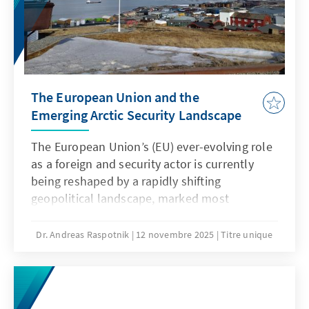
highlighted by U.S. President Trump's
comments in January 2025 regarding the
control of Greenland, drawing international
scrutiny to Greenland’s strategic importance
and the internal dynamics within the Kingdom
The European Union and the
of Denmark.
Emerging Arctic Security Landscape
The European Union’s (EU) ever-evolving role
as a foreign and security actor is currently
being reshaped by a rapidly shifting
geopolitical landscape, marked most
significantly by Russia’s 2022 full-scale
invasion of Ukraine and the current
Dr. Andreas Raspotnik
12 novembre 2025
Titre unique
disruptions of the transatlantic relationship.
While long defined by its soft power tools,
internal diversity, and preference for
multilateralism, the EU has found itself