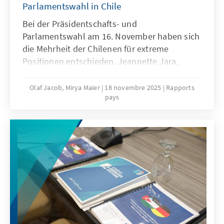
Parlamentswahl in Chile
Bei der Präsidentschafts- und
Parlamentswahl am 16. November haben sich
die Mehrheit der Chilenen für extreme
Positionen entschieden. Jeannette Jara,
Kandidatin des Linksbündnisses Unidad por
Chile und seit ihrem 14. Lebensjahr aktives
Olaf Jacob, Mirya Maier
18 novembre 2025
Rapports
pays
Mitglied der kommunistischen Partei, wird bei
der Stichwahl am 14. Dezember gegen den
ultrakonservativen rechts-außen Kandidaten
der Partei Partido Republicano, José Antonio
Kast, antreten. Eindeutiger Verlierer der Wahl
ist das gemäßigte mitte-rechts Bündnis Chile
Grande y Unido der Kandidatin Evelyn
Matthei.