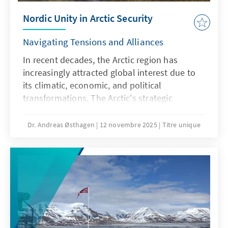
Nordic Unity in Arctic Security
Navigating Tensions and Alliances
In recent decades, the Arctic region has
increasingly attracted global interest due to
its climatic, economic, and political
transformations. The Arctic's strategic
relevance has been particularly accentuated
amidst rising tensions with Russia, especially
Dr. Andreas Østhagen
12 novembre 2025
Titre unique
post-2022 following its attack on Ukraine.
This attention has, in turn, amplified the roles
of Nordic countries in regional security
dynamics. The accession of Finland and
Sweden to NATO in 2023 and 2024,
respectively, exemplifies the momentum
towards deeper Nordic integration in security
domains. This trajectory was further