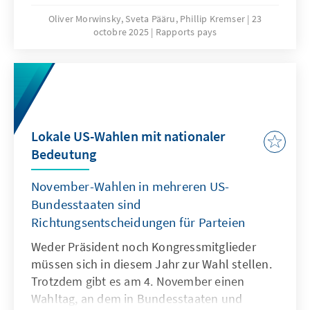
haben 593.818 (59,2 Prozent; Stand 20.
Oliver Morwinsky, Sveta Pääru, Phillip Kremser
23
octobre 2025
Rapports pays
Oktober 2025). Neben zahlreichen lokalen
Bündnissen traten die wichtigsten
landesweiten Parteien an. Die Wahl stand im
Zeichen eines angespannten innenpolitischen
Klimas und spürbarer wirtschaftlicher
Belastungen. Die konservative Isamaa ist die
Lokale US-Wahlen mit nationaler
klare Wahlgewinnerin. In Tallinn blieb die
Bedeutung
Zentrumspartei in mehrheitlich russisch-
sprachigen Bezirken stark, während neue und
November-Wahlen in mehreren US-
kleinere Kräfte das Feld fragmentierten.
Bundesstaaten sind
Landesweit profitierte Isamaa von deutlichem
Richtungsentscheidungen für Parteien
Momentum, die Reformpartei und EKRE
verlieren stark an Zustimmung.
Weder Präsident noch Kongressmitglieder
müssen sich in diesem Jahr zur Wahl stellen.
Trotzdem gibt es am 4. November einen
Wahltag, an dem in Bundesstaaten und