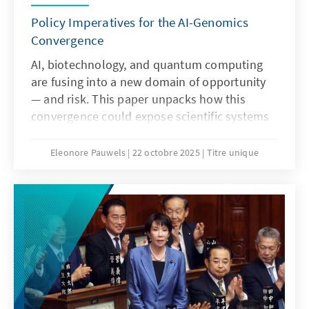
Policy Imperatives for the AI-Genomics
Convergence
AI, biotechnology, and quantum computing
are fusing into a new domain of opportunity
— and risk. This paper unpacks how this
convergence could expose scientific systems
to cyberattacks, espionage, and data
manipulation. The analysis is based on a
Eleonore Pauwels
22 octobre 2025
Titre unique
study and event hosted by KAS USA earlier
this year.