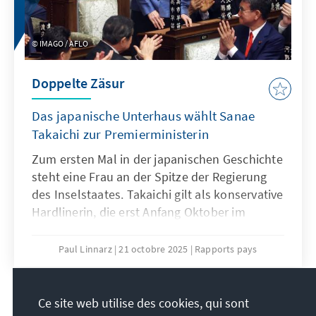
IMAGO / AFLO
Doppelte Zäsur
Das japanische Unterhaus wählt Sanae
Takaichi zur Premierministerin
Zum ersten Mal in der japanischen Geschichte
steht eine Frau an der Spitze der Regierung
des Inselstaates. Takaichi gilt als konservative
Hardlinerin, die erst Anfang Oktober im
dritten Anlauf zur LDP-Parteivorsitzenden
gewählt worden war. Die Erwartungen
Paul Linnarz
21 octobre 2025
Rapports pays
innerhalb der Partei an sie sind ebenso groß
wie zahlreich. Zusätzlich muss sie die LDP
nach 26 Jahren auf einen neuen
Ce site web utilise des cookies, qui sont
43
/630