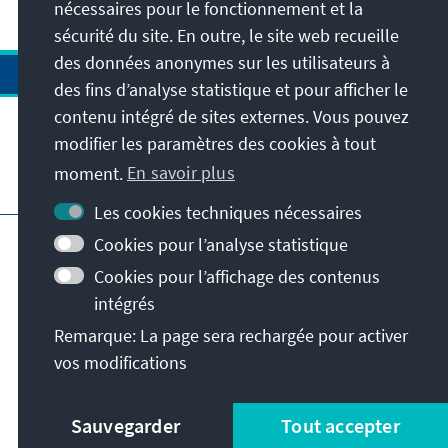
Koalitionspartner, die Innovationspartei,
nécessaires pour le fonctionnement et la
einschwören.
sécurité du site. En outre, le site web recueille
des données anonymes sur les utilisateurs à
des fins d’analyse statistique et pour afficher le
contenu intégré de sites externes. Vous pouvez
modifier les paramètres des cookies à tout
moment.
En savoir plus
Visitez aussi
Les cookies techniques nécessaires
Impressum
Protection des données
Cookies pour l’analyse statistique
Conditions d'utilisation
Cookies pour l’affichage des contenus
Déclaration d'accessibilité
intégrés
Signaler un obstacle
Remarque: La page sera rechargée pour activer
Istanbul Security Conference
vos modifications
© Konrad-Adenauer-Stiftung e.V. 2026
Sauvegarder
Tout accepter