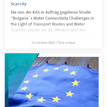
Scarcity
Die von der KAS in Auftrag gegebene Studie
“Bulgaria`s Water Connectivity Challenges in
the Light of Transport Routes and Water
Scarcity” wurde am 20. Oktober 2025 bei
großem Interesse seitens von Expertem
Politikern und Diplomaten in Sofia im Beisein
22 octobre 2025
Titre unique
des Autors Yasen Georgiev vom Institut für
Wirtschaftspolitik und des Leiters der KAS
Albanien, Dr. Thomas Kunze, vorgestellt.
Moderatorinnen der Veranstaltung waren
Zlatozara Stoilova von der KAS und Alexandra
Kirilova von RESECO.