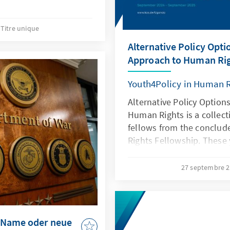
Titre unique
Alternative Policy Opti
Approach to Human Ri
Youth4Policy in Human 
Alternative Policy Option
Human Rights is a collecti
fellows from the conclud
Rights Fellowship. These
delved into several areas
political representation, 
27 septembre 
Their contributions are a
human rights issues of ou
representation of the mo
to the digital sphere. The
 Name oder neue