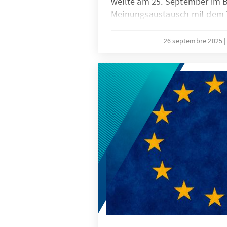
weilte am 25. September im 
Meinungsaustausch mit dem 
26 septembre 2025