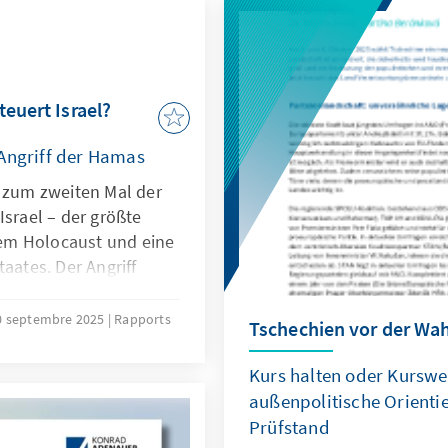
teuert Israel?
 Angriff der Hamas
h zum zweiten Mal der
Israel – der größte
em Holocaust und eine
aates. Der Angriff
nden Krieg in Gaza,
it seiner Gründung.
0 septembre 2025
Rapports
Tschechien vor der Wah
 Geiseln in den Händen
Deutsche; rund 20 von
Kurs halten oder Kurswe
ein. Das Schicksal der
außenpolitische Orienti
 eine Gesellschaft, die
Prüfstand
riff keinen Weg in die