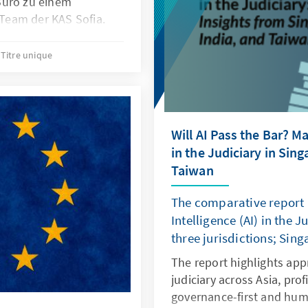
Büro zu einem
Neuwahlen und ein Refer
Team der KAS Sofia.
Verfassungsreform einzule
also die Zeit. Was sind di
Titre unique
Ereignisse? Wie wirken sie
Regierung und die thailä
aus? Und vor allem: Wie g
politischer Instabilität 
Will AI Pass the Bar? M
südostasiatischen Land?
in the Judiciary in Sing
Taiwan
The comparative report m
Intelligence (AI) in the 
three jurisdictions; Sin
The report highlights app
judiciary across Asia, prof
governance-first and huma