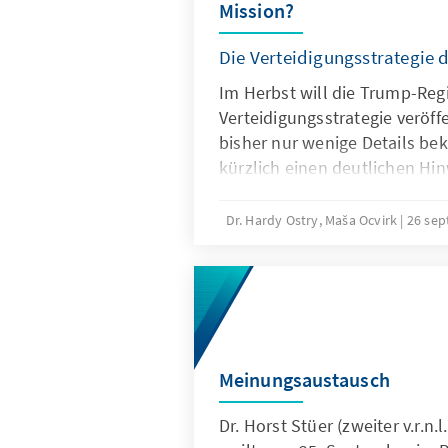
Mission?
Die Verteidigungsstrategie
Im Herbst will die Trump-Reg
Verteidigungsstrategie veröf
bisher nur wenige Details bek
kürzlich einen deutlichen Hin
Richtung: In seiner 200. Exec
Präsident Trump den Namen 
Dr. Hardy Ostry, Maša Ocvirk
26 se
„Verteidigungsministerium“ i
Meinungsaustausch
Dr. Horst Stüer (zweiter v.r.n.