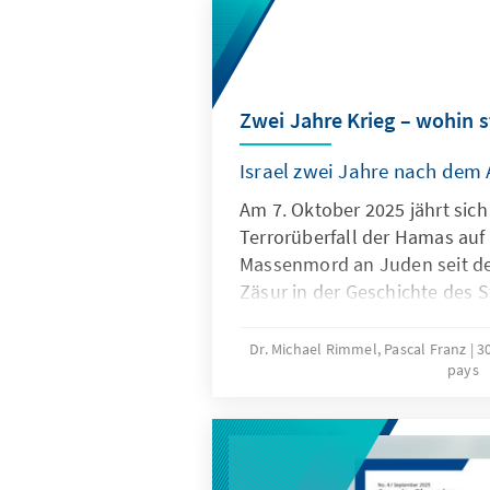
Zwei Jahre Krieg – wohin s
Israel zwei Jahre nach dem
Am 7. Oktober 2025 jährt sic
Terrorüberfall der Hamas auf 
Massenmord an Juden seit d
Zäsur in der Geschichte des St
führte zum bis heute andauer
dem längsten Krieg Israels se
Dr. Michael Rimmel, Pascal Franz
3
pays
Noch immer befinden sich 48
der Hamas, darunter sieben 
ihnen sollen noch am Leben s
Geiseln steht exemplarisch für
auch zwei Jahre nach dem Ang