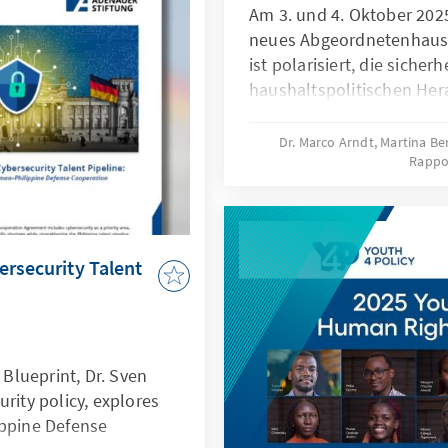
Am 3. und 4. Oktober 202
lche Spuren haben
neues Abgeordnetenhaus. 
ls Politik, Wirtschaft
ist polarisiert, die sicher
n?
haushaltspolitischen Her
und die Bedeutung der p
extremistischen Kräfte wä
Dr. Marco Arndt, Martina B
Rappo
braucht das Land Verant
eine klare Verankerung in
ersecurity Talent
 Blueprint, Dr. Sven
rity policy, explores
ippine Defense