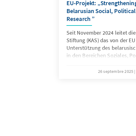
EU-Projekt: „Strengthenin
Belarusian Social, Politic
Research ”
Seit November 2024 leitet di
Stiftung (KAS) das von der EU 
Unterstützung des belarusis
in den Bereichen Soziales, Pol
Dieses Projekt wird von fünf 
Tanks durchgeführt und ist ei
26 septembre 2025
schwierigen Umstände, mit d
den Repressionen im Jahr 20
anhaltenden politischen Krise
konfrontiert ist.