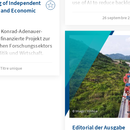
g of Independent
use of AI to reduce backlo
divides, and Taiwan’s car
al and Economic
innovation, constitutiona
26 septembre 
trust. It is authored by 
e Konrad-Adenauer-
Sahiba, and Kuan-wei Che
finanzierte Projekt zur
and Archana Atmakuri wit
chen Forschungssektors
Findlay, and designed by 
itik und Wirtschaft.
belarusischen Think
ne Reaktion auf die
Titre unique
enen der Sektor nach
20 und der
 in Belarus
Imago / Xinhua
Editorial der Ausgabe