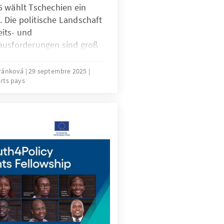
5 wählt Tschechien ein
Die politische Landschaft
heits- und
ausforderungen sind groß
opulistischen und
chst. Doch gerade jetzt
eránková
29 septembre 2025
rts pays
wortungsbewusstsein und
 Europa.