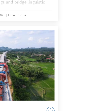
gs and bridge linguistic
eful balance between
l safeguards, and public
2025
Titre unique
Nydia Remolina, Jameela
n, edited by Stefan Samse
h an introduction by Mark
Justice Adda.