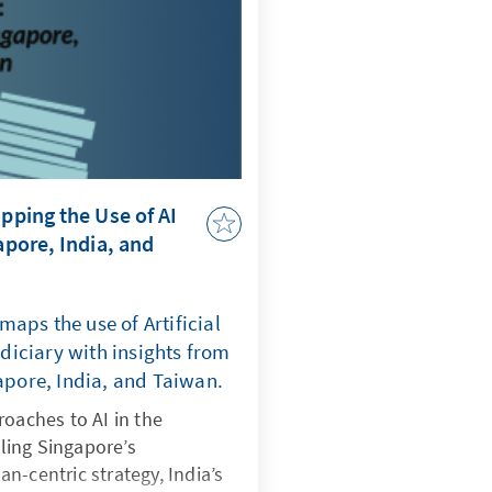
endum für eine
iten. Bis Januar 2026 läuft
e Hintergründe dieser
 sich auf die künftige
ndische Parteienlandschaft
eht es weiter in dem von
und Unsicherheit geprägten
apping the Use of AI
apore, India, and
aps the use of Artificial
Judiciary with insights from
gapore, India, and Taiwan.
roaches to AI in the
iling Singapore’s
n-centric strategy, India’s