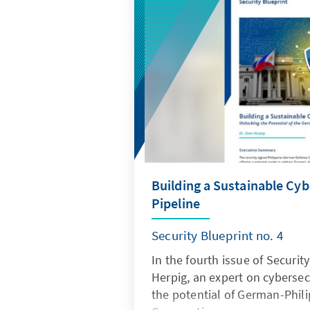
Normalität gefunden hat. We
Krieg und Unsicherheit in Israe
und Gesellschaft hinterlasse
Building a Sustainable Cyb
Pipeline
Security Blueprint no. 4
In the fourth issue of Security
Herpig, an expert on cybersecu
the potential of German-Phil