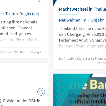
a vital component of the
Our Concern! Project, a la
Machtwechsel in Thail
by the European Union a
 der Trump-Regierung
Ministry for Economic C
Neuwahlen im Frühjahr
ierung ihre nationale
(BMZ). The project aims a
fentlichen. Obwohl
Thailand hat eine neue R
based advocacy for the p
annt sind, gab es
den Übergang: Am 5.09.20
Human rights and freedo
weis auf die geplante
Parlament Anutin Charnvi
utive Order änderte
konservativen Bhumjaitha
des Ministeriums von
Premierminister gewählt,
ptembre 2025
Rapports pays
n „Kriegsministerium.“
Kabinett ernannt. Charnvi
Dr. Angelika Klein, Sarita Piya
Rappo
Shinawatra (Pheu Thai Part
Vorgänger Stretta Thavisi
Amtszeit vom thailändisc
abgesetzt wurde. Er ist da
Regierungschef seit der l
Parlamentswahl im Mai 2
Wechsel ist bereits in Sic
l.), Präsident der DBIHK,
Bedingung geknüpft, inne