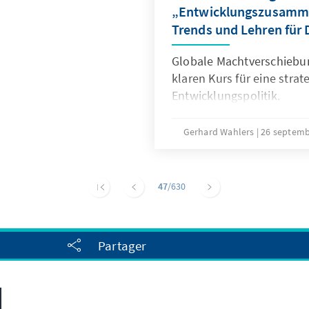
„Entwicklungszusamme
Trends und Lehren für
Globale Machtverschiebu
klaren Kurs für eine stra
Entwicklungspolitik.
Gerhard Wahlers
26 septem
47
/630
Partager