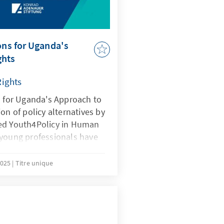
ons for Uganda's
ghts
Rights
s for Uganda's Approach to
on of policy alternatives by
ed Youth4Policy in Human
 young professionals have
 of human rights and
offering fresh perspectives.
2025
Titre unique
 response to the pressing
r time, from the
st vulnerable communities
 Youth4Policy Fellowship is