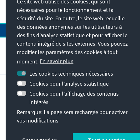
Ce site web utilise des cookies, qui sont
48
/630
nécessaires pour le fonctionnement et la
sécurité du site. En outre, le site web recueille
des données anonymes sur les utilisateurs à
des fins d’analyse statistique et pour afficher le
contenu intégré de sites externes. Vous pouvez
modifier les paramètres des cookies à tout
moment.
En savoir plus
Visitez aussi
Les cookies techniques nécessaires
Impressum
Protection des données
Cookies pour l’analyse statistique
Conditions d'utilisation
Cookies pour l’affichage des contenus
Déclaration d'accessibilité
intégrés
Signaler un obstacle
Remarque: La page sera rechargée pour activer
Istanbul Security Conference
vos modifications
© Konrad-Adenauer-Stiftung e.V. 2026