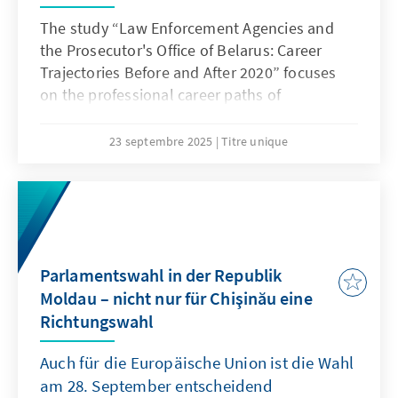
The study “Law Enforcement Agencies and
the Prosecutor's Office of Belarus: Career
Trajectories Before and After 2020” focuses
on the professional career paths of
Belarusian law enforcement officials before
and after 2020, using case studies of the
23 septembre 2025
Titre unique
Investigative Committee, the Ministry of
Internal Affairs (MIA), and the Prosecutor’s
Office of Belarus. It analyses the biographies
of senior officials, examines open sources,
and incorporates insights from expert
interviews to explore changes in the
Parlamentswahl in der Republik
leadership of these institutions in the context
Moldau – nicht nur für Chişinău eine
of the 2020 political crisis and the subsequent
Richtungswahl
repressions.
Auch für die Europäische Union ist die Wahl
am 28. September entscheidend