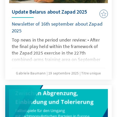
im Wahlkampf beispiellos. Denn eine
Update Belarus about Zapad 2025
demokratische und nach Europa
ausgerichtete Republik Moldau gilt
Newsletter of 16th september about Zapad
mittlerweile in der EU als wichtiger Baustein
2025
für die eigenen Sicherheitsinteressen im
östlichen Europa.
Top news in the period under review: • After
the final play held within the framework of
the Zapad 2025 exercise in the 227th
combined-arms training area on September
16, Chief of the International Military
Cooperation Department, Aide for
Gabriele Baumann
19 septembre 2025
Titre unique
International Military Cooperation to
Lukashenka’s Defense Minister Valery
Revenko reported on a complex of measures
Belarus had taken to enable the transparency
of Zapad 2025. He also stated that Belarus
demanded that Poland clarify its military