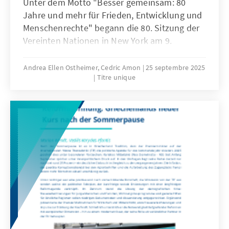
Unter dem Motto "Besser gemeinsam: 80
Jahre und mehr für Frieden, Entwicklung und
Menschenrechte" begann die 80. Sitzung der
Vereinten Nationen in New York am 9.
September 2025. Anlässlich des 80.
Jubiläums der Vereinten Nationen am 22.
Andrea Ellen Ostheimer, Cedric Amon
25 septembre 2025
Titre unique
September 2025 hat der Multilaterale Dialog
Genf der Konrad-Adenauer-Stiftung einen
Kurzüberblick über die Arbeit einiger in Genf
ansässigen UN-Organisationen und deren
Errungenschaften beleuchtet.