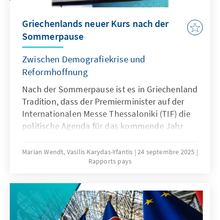
Griechenlands neuer Kurs nach der
Sommerpause
Zwischen Demografiekrise und
Reformhoffnung
Nach der Sommerpause ist es in Griechenland
Tradition, dass der Premierminister auf der
Internationalen Messe Thessaloniki (TIF) die
politische Agenda für das kommende Jahr
skizziert. 2025 geschah dies unter besonderen
Vorzeichen: Kyriakos Mitsotakis (Nea
Marian Wendt, Vasilis Karydas-Yfantis
24 septembre 2025
Rapports pays
Demokratia - ND) trat Anfang September
spürbar unter innenpolitischem Druck auf. In
den Umfragen liegt seine Partei derzeit nur
noch bei rund 25 Prozent – ein deutlicher
Einbruch im Vergleich zu den vergangenen