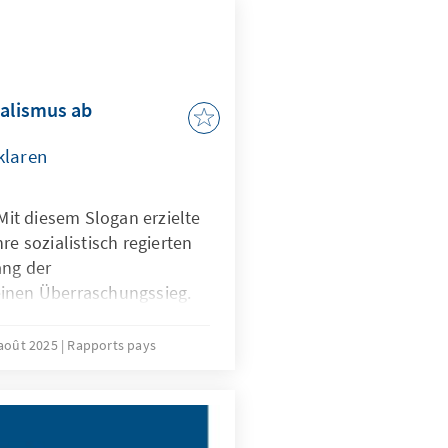
ialismus ab
klaren
 Mit diesem Slogan erzielte
re sozialistisch regierten
ang der
einen Überraschungssieg.
l am 19. Oktober gegen den
 und wirtschaftsliberalen
août 2025
Rapports pays
 Auch im Parlament errang
n einen Erdrutschsieg: Die
rtei MAS wird dort
eten sein. Als