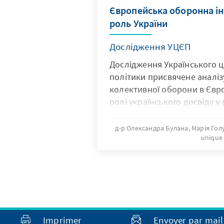
Європейська оборонна ін
роль України
Дослідження УЦЄП
Дослідження Українського ц
політики присвячене аналіз
колективної оборони в Євро
ролі українського досвіду у
системи Європейського Сою
д-р Олександра Булана, Марія Го
unique
Imprimer
Envoyer par mail