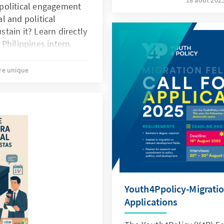
18 août 202
political engagement
al and political
tain it? Learn directly
Philippines intern
se critical questions in
uer Young Researcher’s
tre unique
Youth4Ppolicy-Migration
Applications