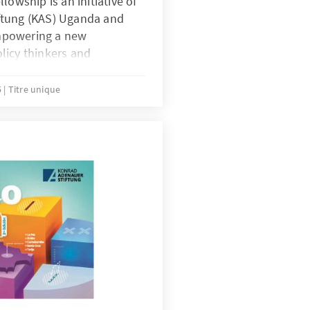
lowship is an initiative of
ftung (KAS) Uganda and
mpowering a new
licy thinkers and
 unique opportunity for
gage in migration-related
5
Titre unique
 dialogue, and evidence-
2, the Y4P Migration
ly focused on Uganda’s
ing fellows to explore
rced displacement,
rotection. This 2025
al migration-themed intake
P equips fellows with
tools and exposes them to
es through interaction with
keholder engagement, and
us fellows have