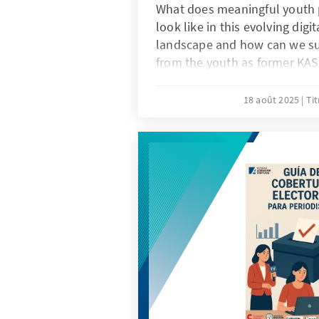
What does meaningful youth 
look like in this evolving digit
landscape and how can we sus
from the youth as former KAS 
Patrice Villaruz addresses the
the latest issue of the Adena
18 août 2025
Ti
Report.