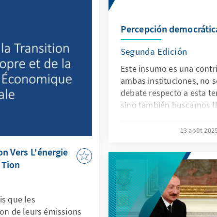
successfully transitioned 
esada en conocer estas
service, academia, intern
 práctica.
civil society.
Percepción democrátic
Segunda Edición
Este insumo es una cont
ambas instituciones, no s
debate respecto a esta te
sino también buscamos ll
diferentes sectores como 
organizaciones de la socie
13 août 202
democrático que tiene la 
on Vers L'énergie
 Tion
is que les
son de leurs émissions