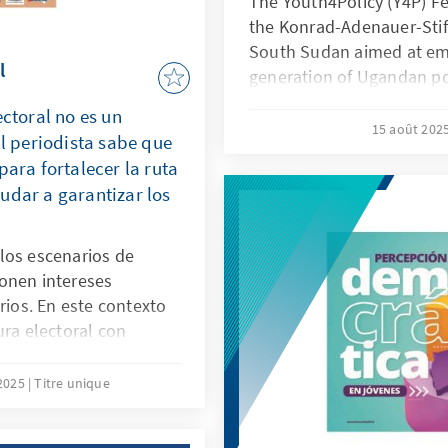
The Youth4Policy (Y4P) Fel
the Konrad-Adenauer-Sti
South Sudan aimed at e
l
generation of Ugandan po
researchers. It provides a
ectoral no es un
young professionals to en
15 août 202
El periodista sabe que
policy research, informed
para fortalecer la ruta
based advocacy. Since 202
udar a garantizar los
Fellowship has specifical
.
migration dynamics, enabl
critical issues such as fo
los escenarios de
emigration, and refugee p
onen intereses
fellowship marks the fin
rios. En este contexto
under this programme. Y4
ura electoral con
rigorous policy analysis 
eriodistas,
real-world policy process
 de contenido que se
 2025
Titre unique
migrants, fieldwork, sta
es durante el proceso.
academic training. Previo
tante para la