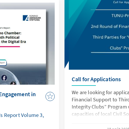
außerparlamentarischer W
pflichtet, die
sich indessen Ex-Präsiden
ationen vor
seinem Aufruf zu einer 
ützen. Gleichzeitig
deutlich erfolgreicher wa
en eine zunehmende
Linkskandidaten an den 
anten, die nicht mit
ar ist. Die politischen
en ohne Gewalt und
tlichkeit gelöst
Call for Applications
We are looking for applic
l Engagement in
Financial Support to Third
Integrity Clubs” Program
capacities of local Civil S
s Report Volume 3,
Tupigane na Ufisadi (TUNU