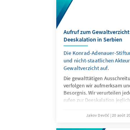
Aufruf zum Gewaltverzicht
Deeskalation in Serbien
Die Konrad-Adenauer-Stiftung
und nicht-staatlichen Akteur
Gewaltverzicht auf.
Die gewalttätigen Ausschreit
verfolgen wir aufmerksam u
Besorgnis. Wir verurteilen j
rufen zur Deeskalation jegli
Wir rufen alle staatlichen und
Akteure zu Gewaltverzicht auf
Jakov Devčić
20 août 2
friedliche Versammlung und f
Meinungsäußerung muss respe