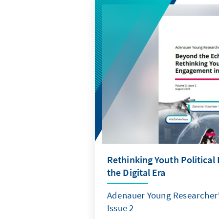
zuständigen Behörden sind ver
Teilnehmenden von Demonstr
Übergriffen und Gewalt zu sch
verfolgen wir auch mit Sorg
Radikalisierung der Demonstr
demokratischen Werten vereinb
Spannungen in Serbien müss
unter Wahrung der Rechtsstaa
werden.
Rethinking Youth Politica
the Digital Era
Adenauer Young Researcher’
Issue 2