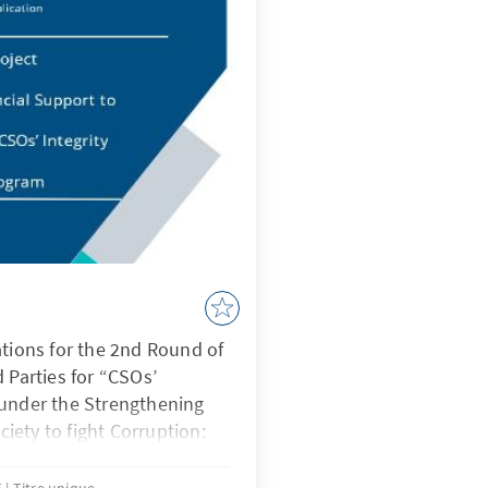
iderstand manifestiert
t Evo Morales, der mit
ungültigen Stimmabgabe
r als die verschiedenen
Urnen.
ations for the 2nd Round of
 Parties for “CSOs’
 under the Strengthening
ociety to fight Corruption:
) Project.