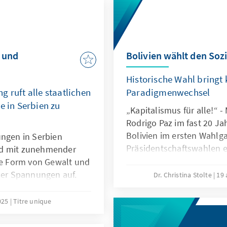
 und
Bolivien wählt den Soz
Historische Wahl bringt 
 ruft alle staatlichen
Paradigmenwechsel
e in Serbien zu
„Kapitalismus für alle!“ -
Rodrigo Paz im fast 20 Jah
Bolivien im ersten Wahlg
ungen in Serbien
Präsidentschaftswahlen 
nd mit zunehmender
Er wird in einer Stichwah
ede Form von Gewalt und
ebenfalls oppositionellen
cher Spannungen auf.
Dr. Christina Stolte
19 
„Tuto“ Quiroga antreten.
 nicht-staatlichen
die bürgerliche Oppositio
. Das Recht auf
025
Titre unique
langjährige Regierungspa
reie
praktisch nicht mehr vertr
ktiert werden. Die