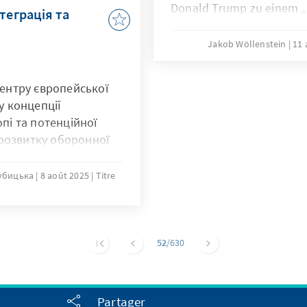
Donald Trump zu einem „
теграція та
Friedensgipfel“. Beide Lä
dauerhaften Verzicht auf 
Jakob Wöllenstein
11 
ausgehandelte Punkte ein
Friedensvertrags und tra
ентру європейської
Gruppe aus. Herzstück der
у концепції
Route for International P
пі та потенційної
(TRIPP), ein Infrastruktu
 розвитку оборонної
Sjunik-Region, das Bahn, 
зу.
Glasfasernetze umfasst. D
лубицька
8 août 2025
Titre
Jahre exklusive Entwickl
behält formale Souverän
schwächt Russlands Einflu
verärgert den Iran. Für A
52
/630
Handelschancen, aber au
mit bisherigen Partnern un
Aserbaidschan gewinnt e
zur Türkei, neue Märkte u
Partager