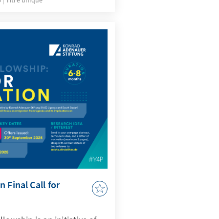
5
Titre unique
 Final Call for