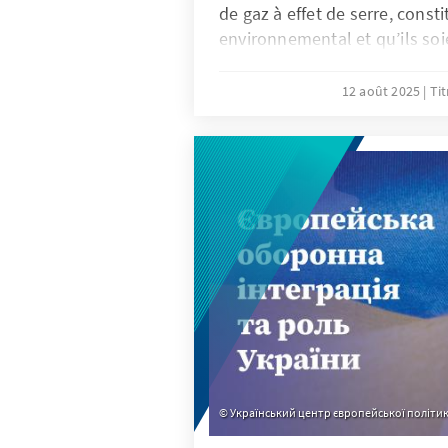
de gaz à effet de serre, cons
environnemental et qu’ils soi
de l’élévation des températur
dégradation des conditions cl
12 août 2025
Ti
élimination demeure probléma
difficulté réside dans l’intég
fossiles dans l’industrie et l
modernes, en particulier dans
industrialisés. De même, la 
économique et industrielle a
et au gaz pour l’énergie et le
dans de nombreux pays en 
complique considérablement l
sources d’énergie plus propre
lors des COP et via les CDN.
Український центр європейської політи