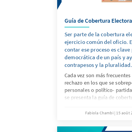
Guía de Cobertura Electora
Ser parte de la cobertura el
ejercicio común del oficio. 
contar ese proceso es clave 
democrática de un país y ay
contrapesos y la pluralidad
Cada vez son más frecuentes 
rechazo en los que se sobrep
personales o político- partida
se presenta la guía de cobert
información útil pensada en p
comunicadores y generadores
Fabiola Chambi
15 août
desempeñan en diferentes rol
También un documento impor