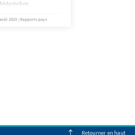
historischen
nder erklärten den
Krieg, bestätigten 17
août 2025
Rapports pays
es künftigen
ten aus der OSZE-Minsk-
 Einigung ist die „Trump
eace and Prosperity“
rprojekt in Armeniens
Pipelines und
ie USA erhalten dafür 99
ungsrechte, Armenien
ität. Das Abkommen
ss, stärkt die Türkei und
rmenien eröffnen sich neue
ch Risiken durch den Bruch
d innenpolitische Kritik.
ine direkte Landverbindung
nd internationalen
Retourner en haut