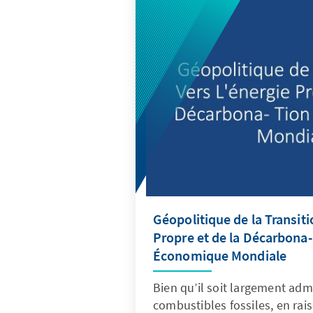
ciudadanía en general, inter
dinámicas desde la teoría y la
Géopolitique de la Transiti
Propre et de la Décarbona-
Économique Mondiale
Bien qu’il soit largement adm
combustibles fossiles, en rai