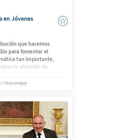
into careers in public
ational organizations, and
a en Jóvenes
ribución que hacemos
ólo para fomentar el
mática tan importante,
amar la atención de
partidos políticos u
dad civil, al peso
5
Titre unique
generación joven boliviana.