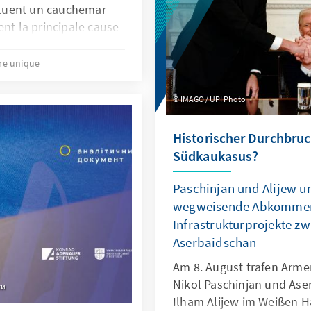
tituent un cauchemar
ent la principale cause
es mondiales et de la
imatiques, leur
tre unique
tique. La principale
ration des combustibles
IMAGO / UPI Photo
es modes de vie
 les pays
Historischer Durchbruc
dépendance
Südkaukasus?
u charbon, au pétrole
s recettes publiques
Paschinjan und Alijew u
développement
wegweisende Abkommen 
a transition vers des
Infrastrukturprojekte z
s, telle qu’envisagée
Aserbaidschan
Am 8. August trafen Arme
Nikol Paschinjan und Ase
ки
Ilham Alijew im Weißen H