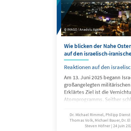
IMAGO / Anadolu Agency
Wie blicken der Nahe Oste
auf den israelisch-iranisch
Reaktionen auf den israelis
Am 13. Juni 2025 begann Israe
großangelegten militärischen
Erklärtes Ziel ist die Vernich
Atomprogramms. Seither schlä
Angriffen auf zivile Ziele in Is
Nacht auf den 22. Juni beteili
Dr. Michael Rimmel, Philipp Dienst
Thomas Volk, Michael Bauer, Dr. El
Angriffen auf drei Atomanlag
Steven Höfner
24 juin 2