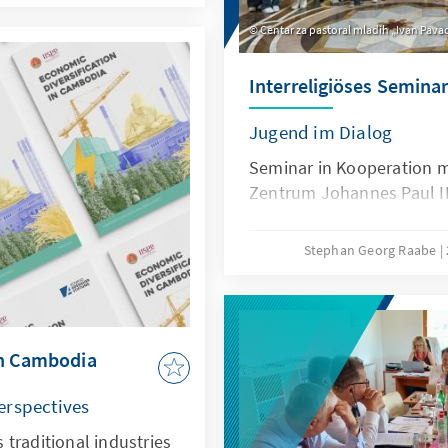
Centar za pastoral mladih „Ivan Pavao 
Interreligiöses Seminar
Jugend im Dialog
Seminar in Kooperation 
Zentrum Johannes Paul II
Stephan Georg Raabe
in Cambodia
erspectives
traditional industries