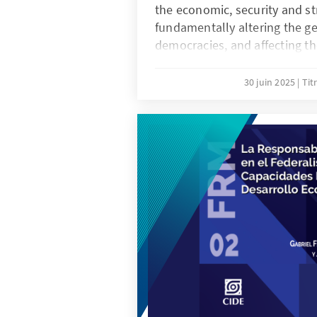
the economic, security and s
fundamentally altering the ge
democracies, and affecting th
effectively to them. It will p
British leadership to address
30 juin 2025
Tit
including the United States’ re
international role, which har
national strengths, instrumen