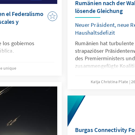
Rumänien nach der Wah
lösende Gleichung
en el Federalismo
scales y
Neuer Präsident, neue R
Haushaltsdefizit
 los gobiernos
Rumänien hat turbulente 
blica.
strapaziöser Präsidenten
des Premierministers und s
zusammengefügte Koaliti
re unique
einen politischen Neuanf
Ilie Bolojan stehen nun z
Katja Christina Plate
26
eines Landes, das von wi
und tiefem Misstrauen ge
Klasse geprägt ist. Doch
sich erst beweisen – in e
schwierigen Mehrheiten, 
enttäuschten Bevölkerung
Burgas Connectivity F
Haushaltskrise. Ein Neuan