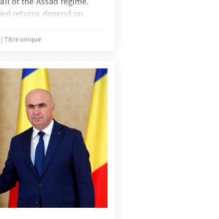
fall of the Assad regime.
fied returns depend on
rights and accountability
ia, along with the
5
Titre unique