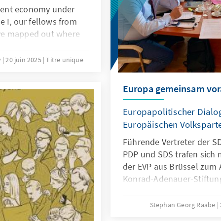
ilient economy under
 I, our fellows from
ve mapped out where
owth might emerge.
ourteen commentaries in
y
20 juin 2025
Titre unique
rspectives on Economic
ighlight practical ideas
Europa gemeinsam vor
licies that can drive
 concise, up-to-date
Europapolitischer Dialo
tion journey, this
Europäischen Volksparte
 to begin.
Führende Vertreter der S
PDP und SDS trafen sich 
der EVP aus Brüssel zum 
Konrad-Adenauer-Stiftung
der Beitrittsprozess von B
der Staatskrise im Land 
Stephan Georg Raabe