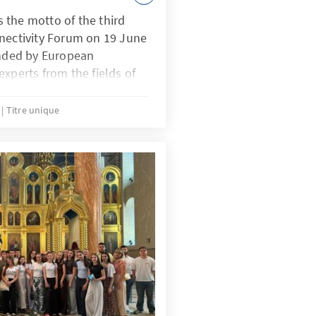
 the motto of the third
nnectivity Forum on 19 June
ended by European
experts from the fields of
y and security,
thorities from Bulgaria,
5
Titre unique
, Greece, Moldova, Austria,
ic of North Macedonia and