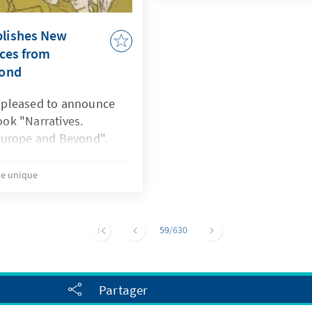
lishes New
nces from
yond
 pleased to announce
book "Narratives.
Europe and Beyond".
re unique
59
/630
Partager