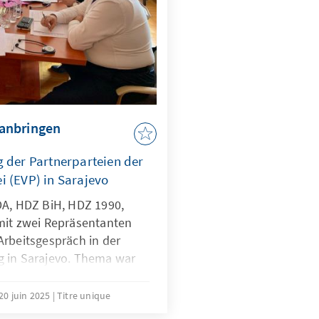
anbringen
g der Partnerparteien der
i (EVP) in Sarajevo
DA, HDZ BiH, HDZ 1990,
mit zwei Repräsentanten
Arbeitsgespräch in der
 in Sarajevo. Thema war
iH in die EU, der aufgrund
ins Stocken gekommen ist.
20 juin 2025
Titre unique