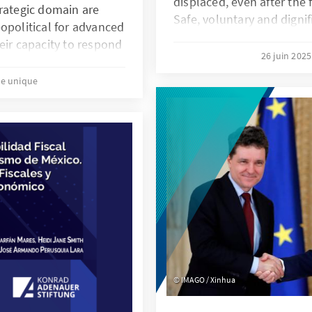
displaced, even after the 
trategic domain are
Safe, voluntary and digni
opolitical for advanced
addressing core security, 
eir capacity to respond
challenges in the new Syr
26 juin 202
ropose opportunities for
economic recovery.
 these challenges,
re unique
calibration of its
ness the UK’s unique
ts, and relationships.
IMAGO / Xinhua