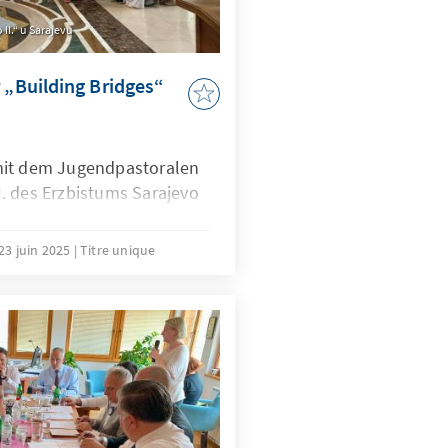
II.“ u Sarajevu
 „Building Bridges“
mit dem Jugendpastoralen
. des Erzbistums Sarajevo
23 juin 2025
Titre unique