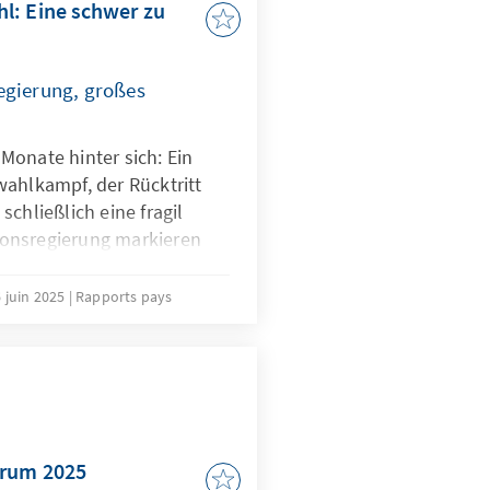
l: Eine schwer zu
egierung, großes
Monate hinter sich: Ein
wahlkampf, der Rücktritt
chließlich eine fragil
onsregierung markieren
ang. Mit Nicușor Dan und
wei Reformer an der Spitze
 juin 2025
Rapports pays
rtschaftlichen Problemen
genüber der politischen
 die neue Regierung muss
inem Parlament mit
gegenüber einer
 und im Schatten einer
orum 2025
fang mit vielen