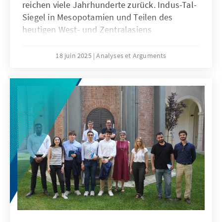
reichen viele Jahrhunderte zurück. Indus-Tal-
Siegel in Mesopotamien und Teilen des
heutigen West- und Zentralasiens
unterstreichen die starken historischen
Verbindungen zwischen Indien und den
18 juin 2025
Analyses et Arguments
„westlichen“ Zivilisationen. In den letzten vier
Jahrhunderten waren Indiens Beziehungen
zum Westen durch die Kolonialzeit geprägt.
Während die Briten große Teile des indischen
Subkontinents kontrollierten, behielten die
Franzosen, Niederländer und Portugiesen ihre
Einflussgebiete. Die Kolonialzeit hat Indiens
Sichtweise auf den Westen geprägt. Einerseits
waren die einfachen Inder dem Zorn der
westlichen Kolonialherrschaft ausgesetzt. Der
Unabhängigkeitskrieg von 1857 und der
langwierige Freiheitskampf unterstrichen die
tiefe Unbeliebtheit des westlichen