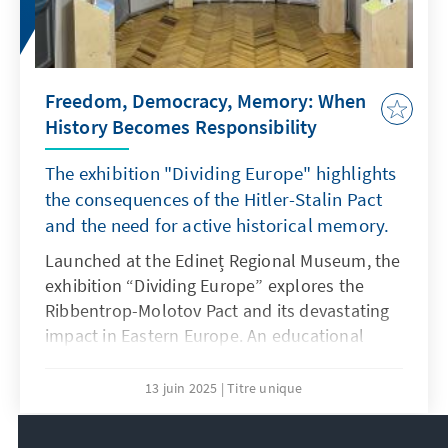
gehörten.
Freedom, Democracy, Memory: When
History Becomes Responsibility
The exhibition "Dividing Europe" highlights
the consequences of the Hitler-Stalin Pact
and the need for active historical memory.
Launched at the Edineț Regional Museum, the
exhibition “Dividing Europe” explores the
Ribbentrop-Molotov Pact and its devastating
impact in Eastern Europe. An educational
initiative promoting historical reflection,
democratic values, and civic engagement.
13 juin 2025
Titre unique