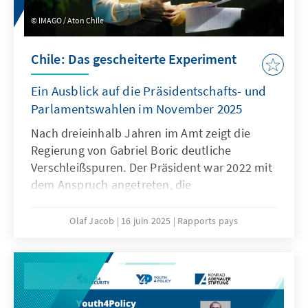
distinctive priorities – the ten Cs – and
IMAGO / Aton Chile
effective policies so the centre-right can
return again to be the engine of peace and
Chile: Das gescheiterte Experiment
prosperity across Europe.
Ein Ausblick auf die Präsidentschafts- und
Parlamentswahlen im November 2025
Nach dreieinhalb Jahren im Amt zeigt die
Regierung von Gabriel Boric deutliche
Verschleißspuren. Der Präsident war 2022 mit
dem Anspruch angetreten, die
demokratischen Institutionen radikal
umzugestalten und die traditionelle Politik
Olaf Jacob
16 juin 2025
Rapports pays
durch eine junge Generation enthusiastischer,
„moralisch überlegener Politiker“ zu
ersetzen. Geblieben sind zahlreiche
Korruptionsskandale, an denen führende
Vertreter der Regierungspartei von Gabriel