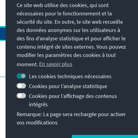
Ce site web utilise des cookies, qui sont
60
/630
nécessaires pour le fonctionnement et la
sécurité du site. En outre, le site web recueille
des données anonymes sur les utilisateurs à
des fins d’analyse statistique et pour afficher le
contenu intégré de sites externes. Vous pouvez
modifier les paramètres des cookies à tout
moment.
En savoir plus
Visitez aussi
Les cookies techniques nécessaires
Impressum
Protection des données
Cookies pour l’analyse statistique
Conditions d'utilisation
Cookies pour l’affichage des contenus
Déclaration d'accessibilité
intégrés
Signaler un obstacle
Remarque: La page sera rechargée pour activer
Istanbul Security Conference
vos modifications
© Konrad-Adenauer-Stiftung e.V. 2026