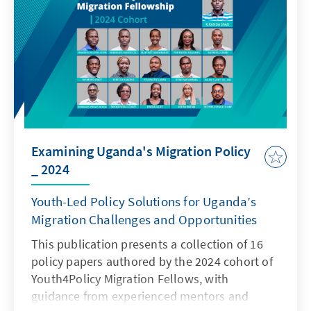
Boric, Frente Amplio, maßgeblich beteiligt
waren. Während klar ist, dass das Boric-
Experiment gescheitert ist, bleibt offen, wer
bei den Wahlen im November von der
Unzufriedenheit vieler Chilenen profitieren
kann.
Examining Uganda's Migration Policy
_ 2024
Youth-Led Policy Solutions for Uganda’s
Migration Challenges and Opportunities
This publication presents a collection of 16
policy papers authored by the 2024 cohort of
Youth4Policy Migration Fellows, with
guidance from experienced mentors and