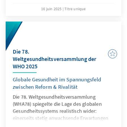
researchers. It offers a timely and in-depth
examination of Uganda’s evolving migration
16 juin 2025
Titre unique
landscape, addressing both internal and
cross-border migration issues.
Die 78.
Weltgesundheitsversammlung der
WHO 2025
Globale Gesundheit im Spannungsfeld
zwischen Reform & Rivalität
Die 78. Weltgesundheitsversammlung
(WHA78) spiegelte die Lage des globalen
Gesundheitssystems realistisch wider:
einerseits stetig anwachsende Erwartungen
an die WHO seitens der Mitglieder,