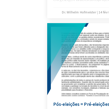
Kabinettsumbildung auf sich w
Regierung noch im Wartestan
Dr. Wilhelm Hofmeister
14 fév
sein Ansehen gegenüber der Ö
nicht verbessert und das Obe
erschwert die Konsolidierung 
Pós-eleições = Pré-eleiçõe