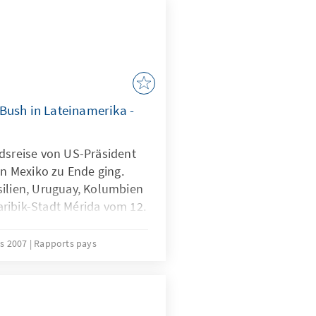
Bush in Lateinamerika -
ndsreise von US-Präsident
in Mexiko zu Ende ging.
silien, Uruguay, Kolumbien
ribik-Stadt Mérida vom 12.
der Gespräche mit dem
n Felipe Calderón. Für
s 2007
Rapports pays
fenthalt im Lande in seiner
izielle Treffen mit seinem
skollegen. Konkrete
ralen Beziehungen hat es