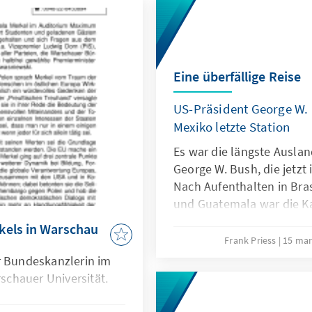
Eine überfällige Reise
US-Präsident George W. 
Mexiko letzte Station
Es war die längste Ausla
George W. Bush, die jetzt 
Nach Aufenthalten in Bra
und Guatemala war die Ka
bis 14. März Schauplatz 
kels in Warschau
mexikanischen Präsidente
Frank Priess
15 mar
Bush war es der fünfte Au
r Bundeskanzlerin im
Amtszeit und das erste off
chauer Universität.
neuen mexikanischen Amt
Ergebnisse für die bilate