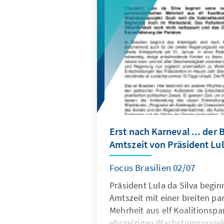
genauer auf den Grund. Im le
möglichen Zukunftsszenarien 
Erst nach Karneval ... der 
Amtszeit von Präsident Lula
Focus Brasilien 02/07
Präsident Lula da Silva begin
Amtszeit mit einer breiten p
Mehrheit aus elf Koalitionsp
ehrgeizigen Wachstumsprojekt