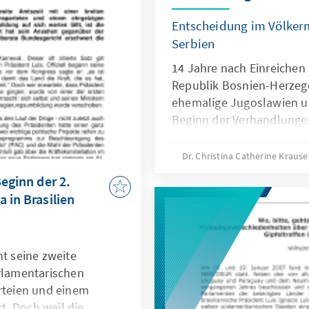
tzten Teil werden die
analysiert.
Entscheidung im Völker
Serbien
14 Jahre nach Einreichen
Republik Bosnien-Herzeg
ehemalige Jugoslawien u
Beginn der Verhandlunge
Urteilsspruch gestern, am
BuH hatte sich in dieser 
Dr. Christina Catherine Kraus
Konvention über Verhütu
Beginn der 2.
Völkermordes von 1948 be
 in Brasilien
IGH über die Anwendung 
urteilen. Die 15 Richter 
des Völkermordes frei.
nt seine zweite
arlamentarischen
arteien und einem
. Doch weil die