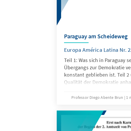
Paraguay am Scheideweg
Europa América Latina Nr. 2
Teil 1: Was sich in Paraguay 
Übergangs zur Demokratie ve
konstant geblieben ist. Teil 2
Qualität der Demokratie anh
Indikatoren, sozioökonomisc
der Wahrnehmung der Bürger. 
Professor Diego Abente Brun
1 
Regierungspolitik beschriebe
das sei vorweg genommen – d
Demokratie in Paraguay erklär
Charakteristik des politische