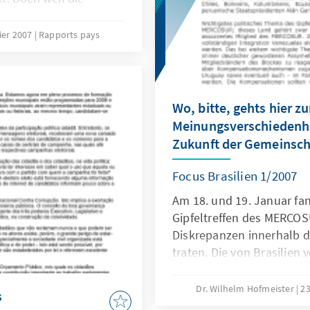
arten läßt, ist die
d. Das Parlament hat
rier 2007
Rapports pays
ffentlichkeit noch
rste Bundesgericht
der Parteien.
Wo, bitte, gehts hier z
Meinungsverschiedenhe
Zukunft der Gemeinsch
Focus Brasilien 1/2007
Am 18. und 19. Januar fan
Gipfeltreffen des MERCOSU
Diskrepanzen innerhalb d
traten. Die von Brasilien 
befürwortete Aufnahme B
vollzogen.
Dr. Wilhelm Hofmeister
23
s