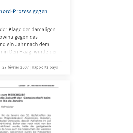
mord-Prozess gegen
 der Klage der damaligen
owina gegen das
nd ein Jahr nach dem
n in Den Haag, wurde der
 26. Februar, verkündet.
Klage auf die UN-
e
27 février 2007
Rapports pays
ng und Bestrafung des
rufen. Erstmals hatte der
dieser Konvention zu
des IGH sprachen Serbien