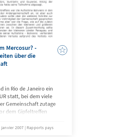
um Mercosur? -
iten über die
aft
d in Rio de Janeiro ein
R statt, bei dem viele
er Gemeinschaft zutage
vor dem Gipfeltreffen
oliviens wurde nicht
 janvier 2007
Rapports pays