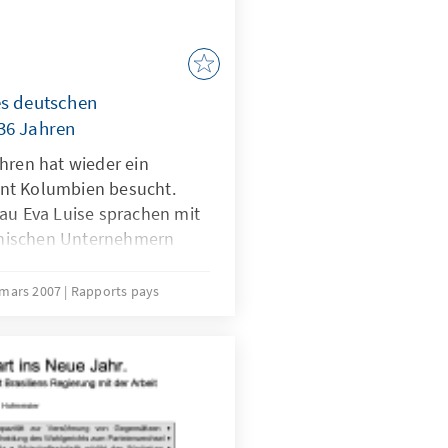
s vorweg zu nehmen –
ie Reise selbst das
es deutschen
36 Jahren
hren hat wieder ein
nt Kolumbien besucht.
rau Eva Luise sprachen mit
nischen Unternehmern
rn der
eit im Land, darunter
 mars 2007
Rapports pays
tiftungen in Kolumbien.