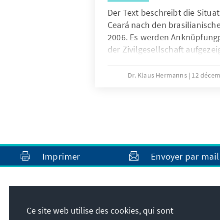
Der Text beschreibt die Situa
Ceará nach den brasilianisc
2006. Es werden Anknüpfungp
der Zivilgesellschaft aufgezeig
Dr. Klaus Hermanns
12 décem
Imprimer
Envoyer par mail
Ce site web utilise des cookies, qui sont