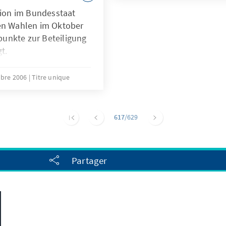
tion im Bundesstaat
hen Wahlen im Oktober
unkte zur Beteiligung
t.
bre 2006
Titre unique
617
/629
Partager