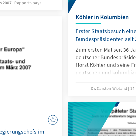
s 2007
Rapports pays
erwartungsgemäß – um e
kaum gegeben, eher war d
Köhler in Kolumbien
Zeichen.
Erster Staatsbesuch ein
Bundespräsidenten seit 
Zum ersten Mal seit 36 Ja
deutscher Bundespräside
Horst Köhler und seine F
deutschen und kolumbia
sowie deutschen Vertrete
Entwicklungszusammenarb
Dr. Carsten Wieland
14
auch mit den deutschen S
Regierungschefs im