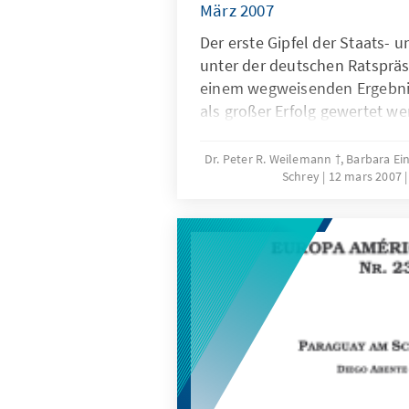
März 2007
Der erste Gipfel der Staats- 
unter der deutschen Ratspräs
einem wegweisenden Ergebni
als großer Erfolg gewertet we
Gipfels ist zweifach: 1. Die E
Vorreiter undVorbild bei der 
Dr. Peter R. Weilemann †, Barbara Ei
Schrey
12 mars 2007
größten Herausforderungen u
Einanbahnender Klimawandel 
vorhersehbaren sondern bere
spürbarenKonsequenzen für 
letztlich auch unser Gesellsc
DieEntscheidung für ein Wende
birgt sicherlich erhebliche Ko
volkswirtschaftlich aber ein
Einstieg in die „drittetechnol