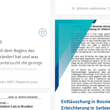
ungewöhnlich viel Zeit, we
die unterschiedliche poli
Dr. Wilhelm Hofmeister
einzelnen Parteien im Par
auch noch innerparteilich
bei der Verteilung von Mi
ausbalancieren musste.
3
seit dem Beginn des
rändert hat und was
 untersucht die geringe
and von Governance-
hen Indikatoren und
Im 3. Teil wird die
mars 2007
Rapports pays
n, deren Ergebnisse –
ie Schieflage der
en. Teil 4 geht der
Enttäuschung in Bosni
n Prozesses in Paraguay
Erleichterung in Serbie