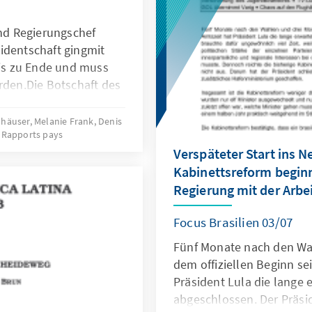
und Regierungschef
identschaft gingmit
s zu Ende und muss
rden.Die Botschaft des
uropäische Union ist
Bewältigung einer der
nhäuser, Melanie Frank, Denis
Rapports pays
nseres Planeten:
Verspäteter Start ins N
mit nicht nur
Kabinettsreform beginn
its
unsere Umwelt und
Regierung mit der Arbe
haftsmodell. 2.
Focus Brasilien 03/07
 in der Klimapolitik
sten,bietet
Fünf Monate nach den Wa
e enorme Chance: Den
dem offiziellen Beginn se
ogische Revolution“.
Präsident Lula die lange 
abgeschlossen. Der Präsi