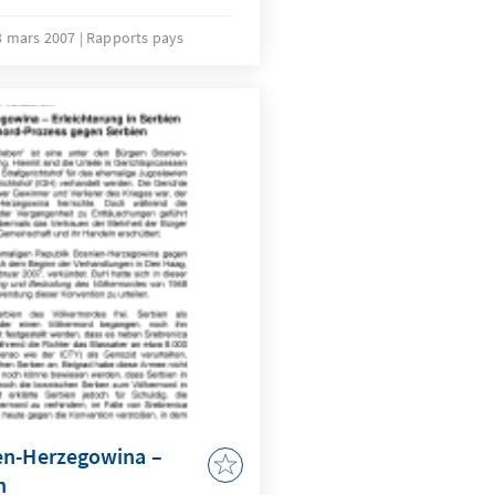
il er 11 Koalitionsparteien,
tischen Stärke der
3 mars 2007
Rapports pays
lament und schließlich
e und regionale Interessen
nisterposten
en-Herzegowina –
n