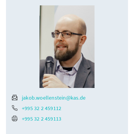
jakob.woellenstein@kas.de
+995 32 2 459112
+995 32 2 459113