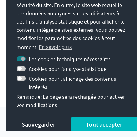
sécurité du site. En outre, le site web recueille
des données anonymes sur les utilisateurs à
Thèmes
des fins d’analyse statistique et pour afficher le
contenu intégré de sites externes. Vous pouvez
modifier les paramètres des cookies à tout
EUROPE ET AFFAIRES INTERNATIONALES
moment.
En savoir plus
MULTILATÉRALISME ET NATIONS UNIES
Les cookies techniques nécessaires
Cookies pour l’analyse statistique
THÈMES PRINCIPAUX
Cookies pour l’affichage des contenus
intégrés
LA LIBERTÉ A BESOIN DE SÉCURITÉ
Remarque: La page sera rechargée pour activer
vos modifications
À propos de cette collection
Sauvegarder
Tout accepter