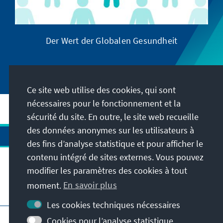
Der Wert der Globalen Gesundheit
G
Ce site web utilise des cookies, qui sont
nécessaires pour le fonctionnement et la
sécurité du site. En outre, le site web recueille
des données anonymes sur les utilisateurs à
des fins d’analyse statistique et pour afficher le
contenu intégré de sites externes. Vous pouvez
modifier les paramètres des cookies à tout
moment.
En savoir plus
Visitez aussi
Les cookies techniques nécessaires
Impressum
Protection des données
Cookies pour l’analyse statistique