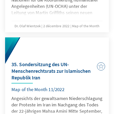
Angelegenheiten (UN-OCHA) unter der
Leitung von Martin Griffiths seinen neuen
"Global Humanitarian Overview" (GHO) für
das Jahr 2023 vor. Im kommenden Jahr geht
Dr. Olaf Wientzek
2 décembre 2022
Map of the Month
OCHA von einem Anstieg Bedürftiger von ca.
20% auf 339 Millionen Menschen aus, das ist
1/23 Personen weltweit. Um die Bedürftigsten
230 Millionen in 69 Ländern zu erreichen,
werden 51,1 Mrd. USD benötigt, 10,5 Mrd. USD
oder 25% mehr als noch im Jahr zuvor. Allein
35. Sondersitzung des UN-
in den letzten 5 Jahren hat sich die Zahl
Menschenrechtsrats zur Islamischen
bedürftiger Menschen verdoppelt. Während
Republik Iran
die benötigten Gelder entsprechend massiv in
die Höhe kletterten, blieb der Kreis der
Map of the Month 11/2022
Geberländer relativ klein (die USA stellen
Angesichts der gewaltsamen Niederschlagung
nahezu die Hälfte der bisherigen Mittel,
der Proteste im Iran im Nachgang des Todes
Deutschland ist mit Abstand zweitgrößter
der 22-jährigen Mahsa Amini Mitte September,