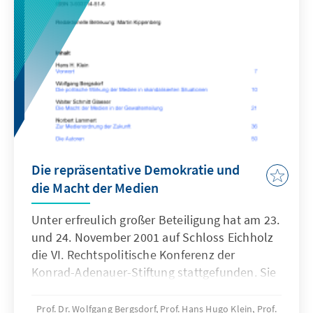
Die repräsentative Demokratie und
die Macht der Medien
Unter erfreulich großer Beteiligung hat am 23.
und 24. November 2001 auf Schloss Eichholz
die VI. Rechtspolitische Konferenz der
Konrad-Adenauer-Stiftung stattgefunden. Sie
behandelte das gewiss nicht neue, aber
immer wieder aktuelle Thema „Die
Prof. Dr. Wolfgang Bergsdorf, Prof. Hans Hugo Klein, Prof.