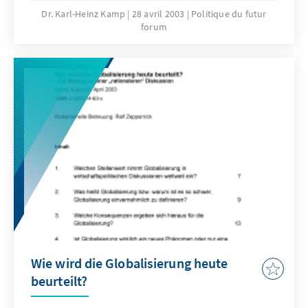
supranationalen Demokratisierung der
Dr. Karl-Heinz Kamp
28 avril 2003
Politique du futur
forum
Europäischen Union / Deutschland in der
Weltwirtschaft: Die Chancen der
Globalisierung nutzen / Entwicklungspolitik
zwischen Realismus, Pragmatismus und Ethik
Wie wird die Globalisierung heute
beurteilt?