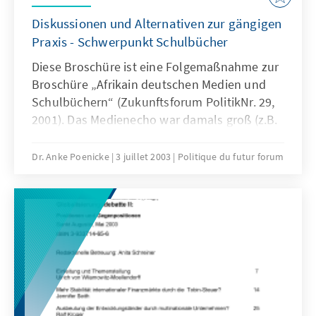
Diskussionen und Alternativen zur gängigen
Praxis - Schwerpunkt Schulbücher
Diese Broschüre ist eine Folgemaßnahme zur
Broschüre „Afrikain deutschen Medien und
Schulbüchern“ (Zukunftsforum PolitikNr. 29,
2001). Das Medienecho war damals groß (z.B.
Süddeutsche Zeitung, Frankfurter Allgemeine
Zeitung, Deutschlandfunk, WDR, ARD
Dr. Anke Poenicke
3 juillet 2003
Politique du futur forum
Kulturreport). Weil auch die Schulbuchverlage
Interesse bekundeten, organisierte die
Konrad-Adenauer-Stiftung (in
Zusammenarbeit mit dem Georg-Eckert-
Institut für Internationale
Schulbuchforschung) wenige Monate später
die Tagung „Afrika in den Schulbüchern“.