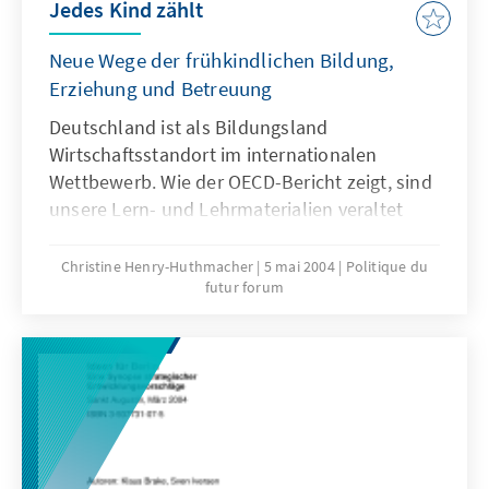
Jedes Kind zählt
Neue Wege der frühkindlichen Bildung,
Erziehung und Betreuung
Deutschland ist als Bildungsland
Wirtschaftsstandort im internationalen
Wettbewerb. Wie der OECD-Bericht zeigt, sind
unsere Lern- und Lehrmaterialien veraltet
und unser Betreuungsansatz für Kleinkinder
unzureichend. Wir brauchen einen neuen
Christine Henry-Huthmacher
5 mai 2004
Politique du
futur forum
Ansatz der Betreuungskultur, der die
Entwicklungsmöglichkeiten und Fähigkeiten
der Kinder in den Mittelpunkt rückt, die
Lebenslagen der Eltern berücksichtigt und
Arbeit und Leben in besseren Einklang bringt.
Die folgenden Aufsätze geben hierzu neue
Anregungen und Lösungsansätze.