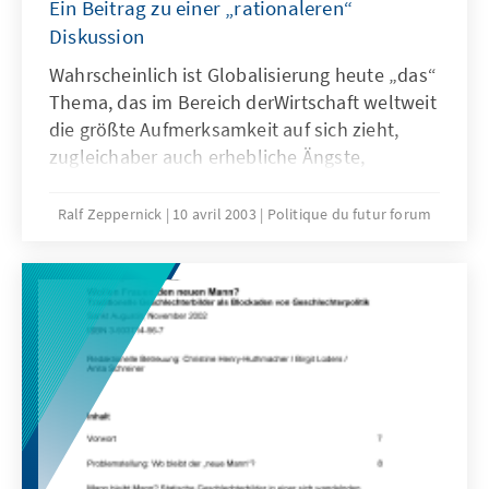
Ein Beitrag zu einer „rationaleren“
Diskussion
Wahrscheinlich ist Globalisierung heute „das“
Thema, das im Bereich derWirtschaft weltweit
die größte Aufmerksamkeit auf sich zieht,
zugleichaber auch erhebliche Ängste,
Aggressionen, Hoffnungen und
Widerständeauslöst. Gleichgültig, ob wir den
Ralf Zeppernick
10 avril 2003
Politique du futur forum
Blick nach Europa oder nach
Nordamerika,nach Lateinamerika oder Asien
wenden, überall auf der Welt werdenheute
die Konsequenzen der Globalisierung
diskutiert.