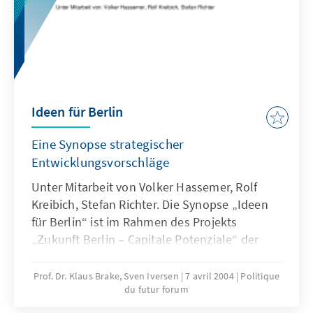
Ideen für Berlin
Eine Synopse strategischer
Entwicklungsvorschläge
Unter Mitarbeit von Volker Hassemer, Rolf
Kreibich, Stefan Richter. Die Synopse „Ideen
für Berlin“ ist im Rahmen des Projekts
„Zukunft Berlin – Capitale Potenziale“ der
Konrad-Adenauer-Stiftung entstanden. Ziel
dieses Projekts ist es, engagierte Bürgerinnen
Prof. Dr. Klaus Brake, Sven Iversen
7 avril 2004
Politique
du futur forum
und Bürger Berlins nicht nur zum Sprechen
über, sondern auch zum Handeln für die Stadt