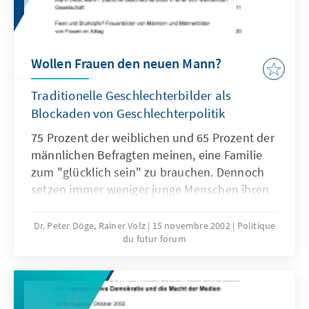
Wollen Frauen den neuen Mann?
Traditionelle Geschlechterbilder als
Blockaden von Geschlechterpolitik
75 Prozent der weiblichen und 65 Prozent der
männlichen Befragten meinen, eine Familie
zum "glücklich sein" zu brauchen. Dennoch
setzen immer weniger junge Menschen ihren
Kinderwunsch auch um.Was sind die
Ursachen?
Dr. Peter Döge, Rainer Volz
15 novembre 2002
Politique
du futur forum