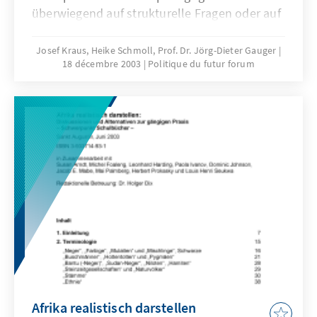
überwiegend auf strukturelle Fragen oder auf
Fragen methodischer Kompetenzen
konzentrieren. Bildung kann sich jedoch nicht
Josef Kraus, Heike Schmoll, Prof. Dr. Jörg-Dieter Gauger
18 décembre 2003
Politique du futur forum
auf bloße Lesefertigkeiten oder das Lösen
einfacher mathematischer oder
naturwissenschaftlicher Textaufgaben
beschränken.
Afrika realistisch darstellen