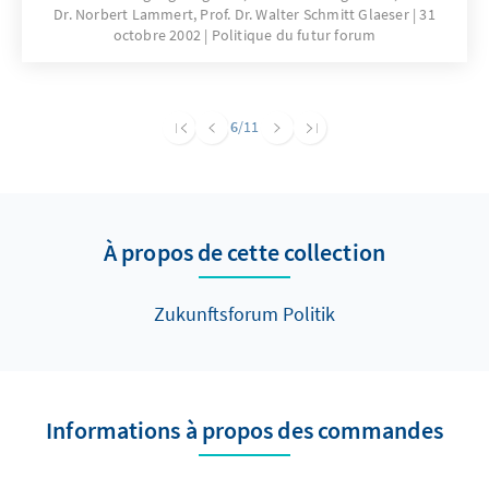
Dr. Norbert Lammert, Prof. Dr. Walter Schmitt Glaeser
31
repräsentative Demokratie und die Macht der
octobre 2002
Politique du futur forum
Medien“, dem sich im Zuge der
Veränderungen der Kommunikationstechnik
einerseits und des Umgangs mit ihr
andererseits aber immer wieder neue Aspekte
6
/11
abgewinnen lassen.
À propos de cette collection
Zukunftsforum Politik
Informations à propos des commandes