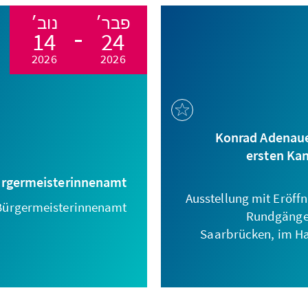
פבר׳
נוב׳
14
24
2026
2026
Konrad Adenaue
ersten Kan
ürgermeisterinnenamt
Ausstellung mit Eröff
 Bürgermeisterinnenamt!
Rundgängen 
Saarbrücken, im H