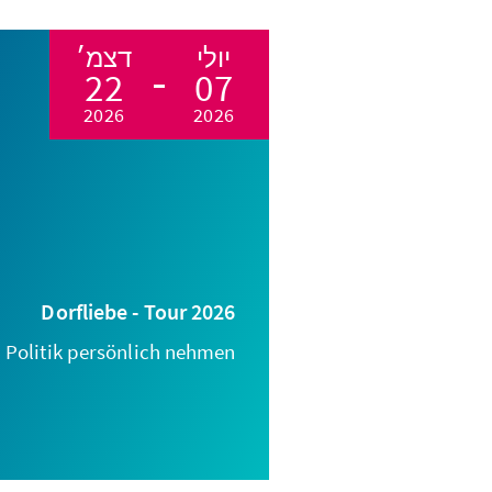
יולי
דצמ׳
22
07
2026
2026
Dorfliebe - Tour 2026
Politik persönlich nehmen