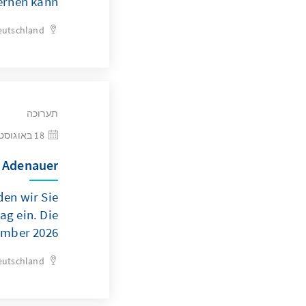
ernen kann
eutschland
תערוכה
18 באוגוסט 2026
 Adenauer"
en wir Sie
ag ein. Die
ember 2026.
eutschland