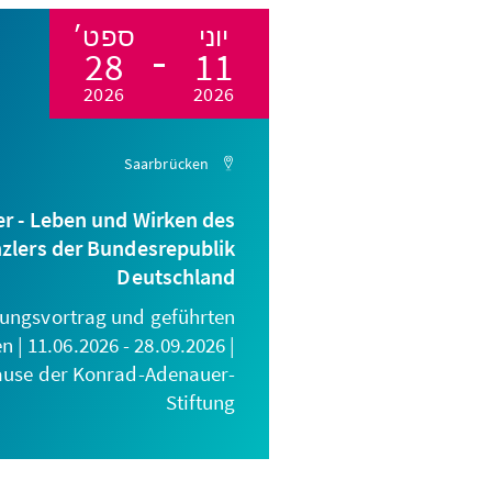
יוני
ספט׳
28
11
2026
2026
Saarbrücken
r - Leben und Wirken des
zlers der Bundesrepublik
Deutschland
nungsvortrag und geführten
| 11.06.2026 - 28.09.2026 |
ause der Konrad-Adenauer-
Stiftung