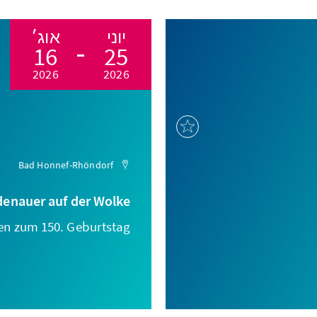
יוני
אוג׳
16
25
2026
2026
Bad Honnef-Rhöndorf
denauer auf der Wolke
en zum 150. Geburtstag