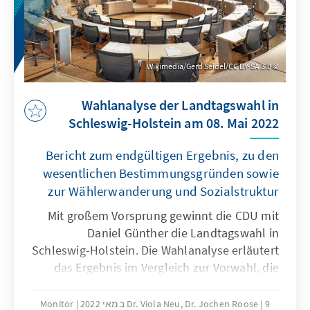
Wikimedia/Gerd Seidel/CC BY-SA 3.0
Wahlanalyse der Landtagswahl in
Schleswig-Holstein am 08. Mai 2022
Bericht zum endgültigen Ergebnis, zu den
wesentlichen Bestimmungsgründen sowie
zur Wählerwanderung und Sozialstruktur
Mit großem Vorsprung gewinnt die CDU mit
Daniel Günther die Landtagswahl in
Schleswig-Holstein. Die Wahlanalyse erläutert
das Ergebnis im Vergleich zur Vorwahl, die
Wählerwanderungen und die wesentlichen
Bestimmungsgründe des Wahlergebnisses.
9 במאי 2022
Dr. Viola Neu, Dr. Jochen Roose
Monitor