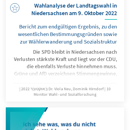
Wahlanalyse der Landtagswahl in
Niedersachsen am 9. Oktober 2022
Bericht zum endgültigen Ergebnis, zu den
wesentlichen Bestimmungsgründen sowie
zur Wählerwanderung und Sozialstruktur
Die SPD bleibt in Niedersachsen nach
Verlusten stärkste Kraft und liegt vor der CDU,
die ebenfalls Verluste hinnehmen muss.
Grüne und AfD verzeichnen Stimmengewinne,
während die FDP an der Fünf-Prozent-Hürde
scheitert. Ausgehend von den
10 באוקטובר 2022
Dr. Viola Neu, Dominik Hirndorf
Monitor Wahl- und Sozialforschung
Wahltagsbefragungen und Umfragen im
Vorfeld der Wahl wird die Rolle der
Spitzenkandidatinnen und -kandidaten, der
wichtigsten politischen Themen und
Parteikompetenzen für das Wahlergebnis