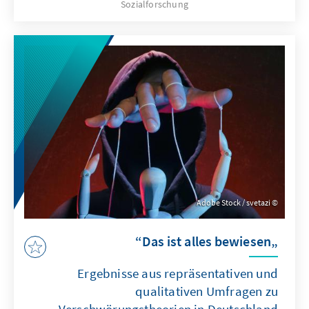
Sozialforschung
Bürger in die Zukunft? Wie unterscheiden sich
die Einstellungen zwischen Ost- und
Westdeutschland und zwischen den
verschiedenen Parteianhängerschaften? Wie
verändern sich die Parteisympathien? Diesen
Fragen geht die Studie mit Hilfe von zwei
repräsentativen Umfragen im Abstand von
sechs Monaten nach.
Adobe Stock / svetazi
„Das ist alles bewiesen“
Ergebnisse aus repräsentativen und
qualitativen Umfragen zu