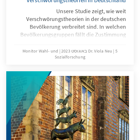
Verschwörungstheorien in Deutschland
Unsere Studie zeigt, wie weit
Verschwörungstheorien in der deutschen
Bevölkerung verbreitet sind. In welchen
Bevölkerungsgruppen fällt die Zustimmung
höher aus? Welche Parteianhängerschaft
sticht heraus? Welche Verschwörungstheorien
5 באוגוסט 2023
Dr. Viola Neu
Monitor Wahl- und
Sozialforschung
sind wie in den Köpfen der Menschen
verankert? Welche Verschwörungen haben
sich durch die Corona-Pandemie verfestigt?
Was bedeutet es, wenn Menschen in die Welt
der Verschwörungstheorien abgetaucht sind?
Die Analyse repräsentativer Umfragedaten
und qualitativer Tiefeninterviews gibt
Aufschluss über diese Fragen.