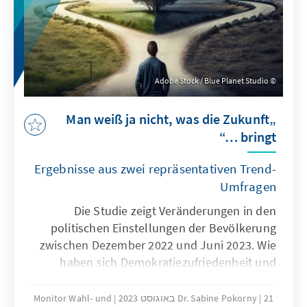
Adobe Stock / Blue Planet Studio
„Man weiß ja nicht, was die Zukunft
bringt …“
Ergebnisse aus zwei repräsentativen Trend-
Umfragen
Die Studie zeigt Veränderungen in den
politischen Einstellungen der Bevölkerung
zwischen Dezember 2022 und Juni 2023. Wie
haben sich Demokratiezufriedenheit und
Institutionenvertrauen entwickelt? Wie
optimistisch blicken die Bürgerinnen und
21 באוגוסט 2023
Dr. Sabine Pokorny
Monitor Wahl- und