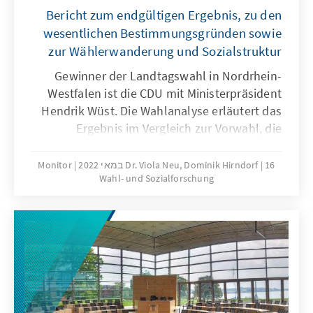
Bericht zum endgültigen Ergebnis, zu den
wesentlichen Bestimmungsgründen sowie
zur Wählerwanderung und Sozialstruktur
Gewinner der Landtagswahl in Nordrhein-
Westfalen ist die CDU mit Ministerpräsident
Hendrik Wüst. Die Wahlanalyse erläutert das
Ergebnis im Vergleich zur Vorwahl, die
Wählerwanderungen und die wesentlichen
Bestimmungsgründe des Wahlergebnisses.
16 במאי 2022
Dr. Viola Neu, Dominik Hirndorf
Monitor
Wahl- und Sozialforschung
Ausgehend von den Wahltagsbefragungen
und Umfragen im Vorfeld der Wahl wird u.a.
die Bedeutung der Einschätzungen von
Spitzenkandidatinnen und -kandidaten,
Parteikompetenzen sowie die Beurteilung von
Leistungen der Regierung für das
Wahlergebnis erläutert.