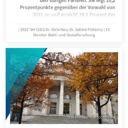
den übrigen Parteien. Sie legt 10,2
Prozentpunkte gegenüber der Vorwahl von
2021 zu und erreicht 28,2 Prozent der
Zweitstimmen. Die Parteien der
Regierungskoalition aus SPD, Grünen und
13 בפברואר 2023
Dr. Viola Neu, Dr. Sabine Pokorny
Monitor Wahl- und Sozialforschung
Linke verlieren. Die SPD hat zum dritten Mal in
Folge ihr historisch schlechtestes Ergebnis in
Berlin. Die FDP scheitert an der Fünf-Prozent-
Hürde. Im Vergleich zu anderen
Bundesländern wird die Wahl von besonders
niedrigen Zufriedenheiten auf allen Ebenen
geprägt.
O de Andrade/ flickr / CC BY 2.0