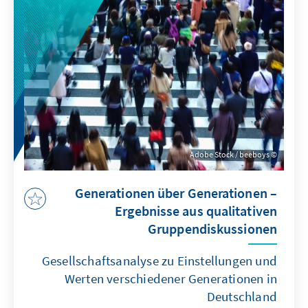
Ausgehend von den Umfragen im Vorfeld der
Wahl wird die Rolle der Spitzenkandidatinnen
und -kandidaten, der wichtigsten politischen
Themen und Parteikompetenzen für das
Wahlergebnis analysiert.
Adobe Stock / beeboys
Generationen über Generationen –
Ergebnisse aus qualitativen
Gruppendiskussionen
Gesellschaftsanalyse zu Einstellungen und
Werten verschiedener Generationen in
Deutschland