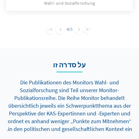
Wahl- und Sozialforschung
Ausgehend von den Wahltagsbefragungen
und Umfragen im Vorfeld der Wahl wird u. a.
die Bedeutung der Einschätzungen von
Spitzenkandidatinnen und -kandidaten,
4
/5
Parteikompetenzen sowie die Beurteilung von
Leistungen der Regierung für das
Wahlergebnis erläutert.
על סדרה זו
Die Publikationen des Monitors Wahl- und
Sozialforschung sind Teil unserer Monitor-
Publikationsreihe. Die Reihe Monitor behandelt
übersichtlich jeweils ein Schwerpunktthema aus der
Perspektive der KAS-Expertinnen und -Experten und
ordnet es anhand weniger „Punkte zum Mitnehmen“
in den politischen und gesellschaftlichen Kontext ein.