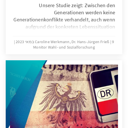
Unsere Studie zeigt: Zwischen den
Generationen werden keine
Generationenkonflikte verhandelt, auch wenn
aufgrund der konkreten Lebenssituation
unterschiedliche Interessenlagen bestehen.
Die digitale Transformation der Gesellschaft
9 במאי 2023
Caroline Werkmann, Dr. Hans-Jürgen Frieß
Monitor Wahl- und Sozialforschung
und die Beherrschung des Wandels werden in
Altersgruppen diskutiert. Angst,
gesellschaftlich abgehängt zu werden, nicht
mehr mithalten zu können, haben vor allem
die Älteren. Aber auch bei Jüngeren sind
Unsicherheiten sichtbar. Die Krisen der letzten
Jahre und Jahrzehnte prägen die
Wahrnehmung der Teilnehmenden und
führen zum Teil zu fatalistischen
Einschätzungen.