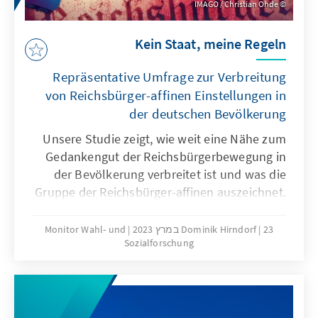
IMAGO / Christian Ohde
Kein Staat, meine Regeln
Repräsentative Umfrage zur Verbreitung
von Reichsbürger-affinen Einstellungen in
der deutschen Bevölkerung
Unsere Studie zeigt, wie weit eine Nähe zum
Gedankengut der Reichsbürgerbewegung in
der Bevölkerung verbreitet ist und was die
Gruppe der Reichsbürger-affinen auszeichnet.
Wie steht es um die Akzeptanz von
staatlichen Regeln und wie hoch ist das
23 במרץ 2023
Dominik Hirndorf
Monitor Wahl- und
Sozialforschung
Gewaltpotenzial? Welche
Parteianhängerschaft sticht heraus? Die
Analyse repräsentativer Umfragedaten und
qualitativer Tiefeninterviews gibt Aufschluss
über diese Fragen.