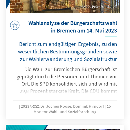
IMAGO / Peter Schickert
Wahlanalyse der Bürgerschaftswahl
in Bremen am 14. Mai 2023
Bericht zum endgültigen Ergebnis, zu den
wesentlichen Bestimmungsgründen sowie
zur Wählerwanderung und Sozialstruktur
Die Wahl zur Bremischen Bürgerschaft ist
geprägt durch die Personen und Themen vor
Ort. Die SPD konsolidiert sich und wird mit
29,8 Prozent stärkste Kraft. Die CDU kommt
mit 26,2 Prozent auf Platz 2 und hält ihr gutes
Ergebnis von 2019. Die Grünen verlieren
15 במאי 2023
Dr. Jochen Roose, Dominik Hirndorf
Monitor Wahl- und Sozialforschung
dagegen deutlich und erreichen 11,9 Prozent.
Die Linke bleibt auf dem Niveau ihres
Vorwahlergebnisses mit 10,9 Prozent.