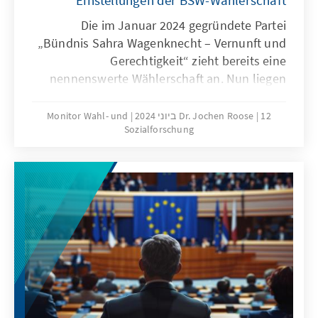
Einstellungen der BSW-Wählerschaft
Die im Januar 2024 gegründete Partei
„Bündnis Sahra Wagenknecht – Vernunft und
Gerechtigkeit“ zieht bereits eine
nennenswerte Wählerschaft an. Nun liegen
repräsentative Ergebnisse über Einstellungen
von Wahlberechtigten vor, die bei einer
12 ביוני 2024
Dr. Jochen Roose
Monitor Wahl- und
Sozialforschung
Bundestagswahl das BSW wählen wollen. Es
sind häufiger Menschen zwischen 41 und 60
Jahren, in Ostdeutschland ist die Partei
deutlich stärker. In der Einwanderungspolitik
wird eine stärkere Begrenzung des Zuzugs
gefordert. Bei einer Konkurrenz von
Klimaschutz und Wirtschaftswachstum
plädieren sie stärker für
Wirtschaftswachstum.