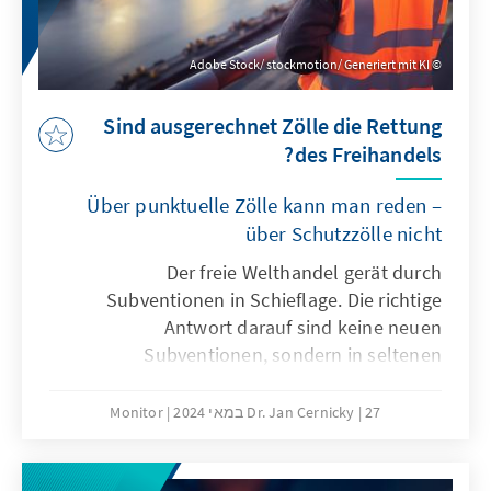
Adobe Stock/ stockmotion/ Generiert mit KI
Sind ausgerechnet Zölle die Rettung
des Freihandels?
Über punktuelle Zölle kann man reden –
über Schutzzölle nicht
Der freie Welthandel gerät durch
Subventionen in Schieflage. Die richtige
Antwort darauf sind keine neuen
Subventionen, sondern in seltenen
Ausnahmefällen punktuelle Zölle: Hinter der
Sorge vor den Auswirkungen wirtschaftlicher
27 במאי 2024
Dr. Jan Cernicky
Monitor
Abhängigkeiten geraten die Vorteile des
offenen Welthandels zunehmend in den