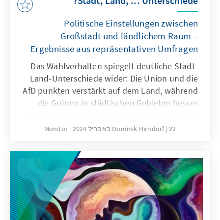
Stadt, Land, ... Unterschiede?
Politische Einstellungen zwischen
Großstadt und ländlichem Raum –
Ergebnisse aus repräsentativen Umfragen
Das Wahlverhalten spiegelt deutliche Stadt-
Land-Unterschiede wider: Die Union und die
AfD punkten verstärkt auf dem Land, während
die Grünen in städtischen Gebieten besser
abschneiden. Wie lassen sich diese Effekte
erklären? Unsere Studie zeigt anhand von
22 באפריל 2024
Dominik Hirndorf
Monitor
repräsentativen Umfragedaten, dass Stadt-
Land-Unterschiede in den Parteisympathien
und leichte Differenzen in den politischen
Einstellungen eine Erklärung für den
unterschiedlichen Wahlerfolg der Parteien
nach Stadt-Land bieten könnten.