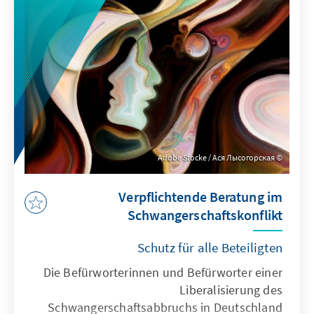
verlieren und 11,9 Prozent erreichen. Das
Bündnis Sahra Wagenknecht (BSW) erreicht
aus dem Stand 6,2 Prozent und liegt noch vor
der FDP (5,2 Prozent) und der Linken (2,7
Prozent).
Adobe Stocke / Ася Лысогорская
Verpflichtende Beratung im
Schwangerschaftskonflikt
Schutz für alle Beteiligten
Die Befürworterinnen und Befürworter einer
Liberalisierung des
Schwangerschaftsabbruchs in Deutschland