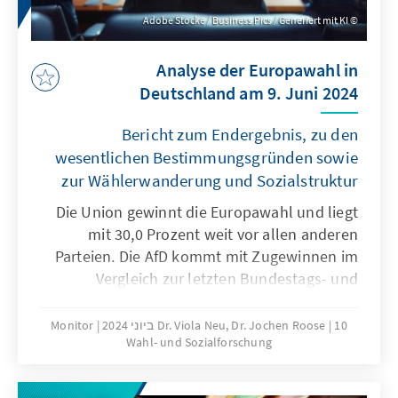
Adobe Stocke / Business Pics / Generiert mit KI
Analyse der Europawahl in
Deutschland am 9. Juni 2024
Bericht zum Endergebnis, zu den
wesentlichen Bestimmungsgründen sowie
zur Wählerwanderung und Sozialstruktur
Die Union gewinnt die Europawahl und liegt
mit 30,0 Prozent weit vor allen anderen
Parteien. Die AfD kommt mit Zugewinnen im
Vergleich zur letzten Bundestags- und
Europawahl auf 15,9 Prozent. Die SPD wird
mit dem schwächsten Ergebnis bei einer
10 ביוני 2024
Dr. Viola Neu, Dr. Jochen Roose
Monitor
Wahl- und Sozialforschung
bundesweiten Wahl drittstärkste Kraft (13,9
Prozent) – gefolgt von den Grünen, die im
Vergleich zur letzten Europawahl deutlich