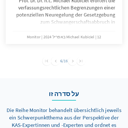
Prof. Dr. Dr. h.c. Michael Kubiciel erörtert die
verfassungsrechtlichen Begrenzungen einer
potenziellen Neuregelung der Gesetzgebung
zum Schwangerschaftsabbruch in
Deutschland. Durch seine Analyse wird die
essenzielle Bedeutung eines ausgewogenen
12 באפריל 2024
Michael Kubiciel
Monitor
Verhältnisses zwischen der Autonomie der
Frau und dem Schutz ungeborenen Lebens,
sowie der Wert langjähriger Kompromisse für
6
/16
die gesellschaftliche Einheit herausgestellt.
על סדרה זו
Die Reihe Monitor behandelt übersichtlich jeweils
ein Schwerpunktthema aus der Perspektive der
KAS-Expertinnen und -Experten und ordnet es