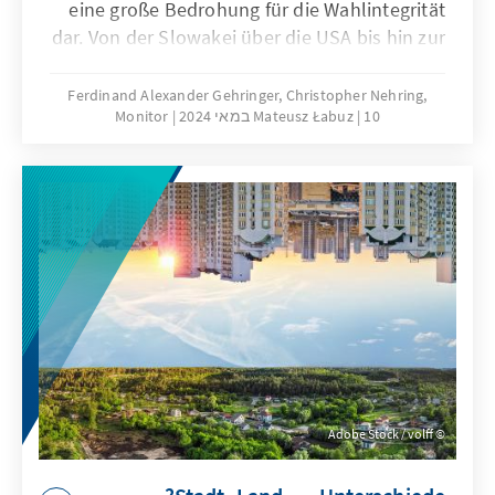
eine große Bedrohung für die Wahlintegrität
dar. Von der Slowakei über die USA bis hin zur
Türkei verwischen manipulierte Audio-, Bild-
oder Videodateien die Grenzen zwischen
Ferdinand Alexander Gehringer, Christopher Nehring,
10 במאי 2024
Mateusz Łabuz
Monitor
Fiktion und Realität und untergraben das
Vertrauen der Öffentlichkeit in verfügbare
Informationen. Die Bekämpfung von Deep
Fakes erfordert robuste
Verteidigungsstrategien, Cyberkompetenz-
Initiativen und ethische Leitlinien für die
Nutzung von KI in der politischen
Kommunikation, um die Integrität
demokratischer Prozesse zu bewahren.
Adobe Stock / volff