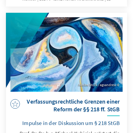
die Realitätstauglichkeit einer geforderten
selbstbestimmten Entscheidung vor dem
Hintergrund der Ursachen für den
Schwangerschaftskonflikt und -abbruch. Auch
die Frage nach der Übereinstimmung einer
selbstbestimmten Entscheidung mit etwaigen
Rechten des ungeborenen Lebens muss
erneut diskutiert werden.
Adobe Stock / agsandrew
Verfassungsrechtliche Grenzen einer
Reform der §§ 218 ff. StGB
Impulse in der Diskussion um § 218 StGB