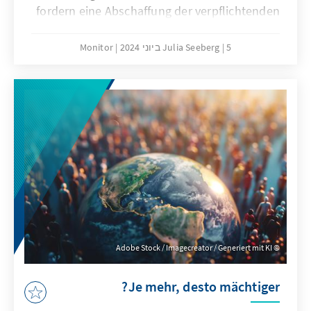
fordern eine Abschaffung der verpflichtenden
Schwangerschaftskonfliktberatung. Die
aktuelle Regelung und die Erfahrung von
5 ביוני 2024
Julia Seeberg
Monitor
Beraterinnen zeigen jedoch, dass die
Pflichtberatung der beste Weg ist, um der
ethischen, rechtlichen und psychosozialen
Dimension dieses Konflikts gerecht zu
werden.
Adobe Stock / Imagecreator / Generiert mit KI
Je mehr, desto mächtiger?