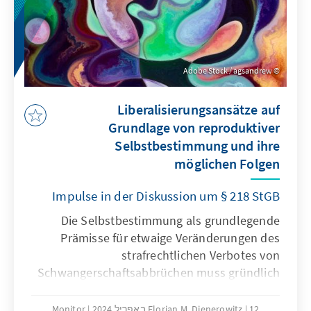
Adobe Stock / agsandrew
Liberalisierungsansätze auf
Grundlage von reproduktiver
Selbstbestimmung und ihre
möglichen Folgen
Impulse in der Diskussion um § 218 StGB
Die Selbstbestimmung als grundlegende
Prämisse für etwaige Veränderungen des
strafrechtlichen Verbotes von
Schwangerschaftsabbrüchen muss gründlich
unter Beachtung verschiedener Aspekte
geprüft werden: Zu nennen ist beispielsweise
12 באפריל 2024
Florian M. Dienerowitz
Monitor