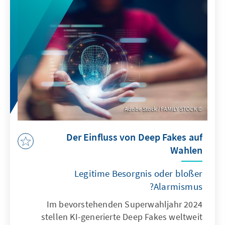
Hintergrund. Es mag Situationen geben, in
denen handelspolitische Abhängigkeiten –
etwa bei Seltenen Erden – durch staatliche
Eingriffe abgemildert werden können.
Subventionen zum Aufbau eigener
Produktionskapazitäten sind deutlich
ineffizienter, teurer und untergraben das
Marktprinzip.
Adobe Stock / FAMILY STOCK
Der Einfluss von Deep Fakes auf
Wahlen
Legitime Besorgnis oder bloßer
Alarmismus?
Im bevorstehenden Superwahljahr 2024
stellen KI-generierte Deep Fakes weltweit