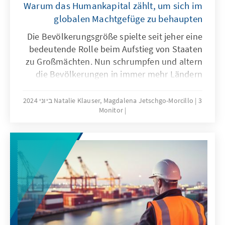
Warum das Humankapital zählt, um sich im
globalen Machtgefüge zu behaupten
Die Bevölkerungsgröße spielte seit jeher eine
bedeutende Rolle beim Aufstieg von Staaten
zu Großmächten. Nun schrumpfen und altern
die Bevölkerungen in immer mehr Ländern
weltweit. Ist in diesem Fall ein Machtverlust
auf der globalen Bühne vorgezeichnet, und
3 ביוני 2024
Natalie Klauser, Magdalena Jetschgo-Morcillo
Monitor
geht ein Bevölkerungswachstum mit einer
Bedeutungszunahme eines Landes einher?
Die Betrachtung von wirtschaftlichen,
sicherheitspolitischen und gesellschaftlichen
Faktoren in Groß- und Mittelmächten gibt
Aufschluss über die Zusammenhänge
zwischen demografischem Wandel,
nationalen Strategien und der globalen
Machtstruktur.