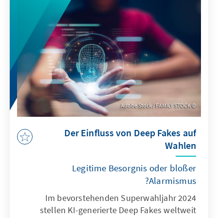
Hintergrund. Es mag Situationen geben, in
denen handelspolitische Abhängigkeiten –
etwa bei Seltenen Erden – durch staatliche
Eingriffe abgemildert werden können.
Subventionen zum Aufbau eigener
Produktionskapazitäten sind deutlich
ineffizienter, teurer und untergraben das
Marktprinzip.
Adobe Stock / FAMILY STOCK
Der Einfluss von Deep Fakes auf
Wahlen
Legitime Besorgnis oder bloßer
Alarmismus?
Im bevorstehenden Superwahljahr 2024
stellen KI-generierte Deep Fakes weltweit