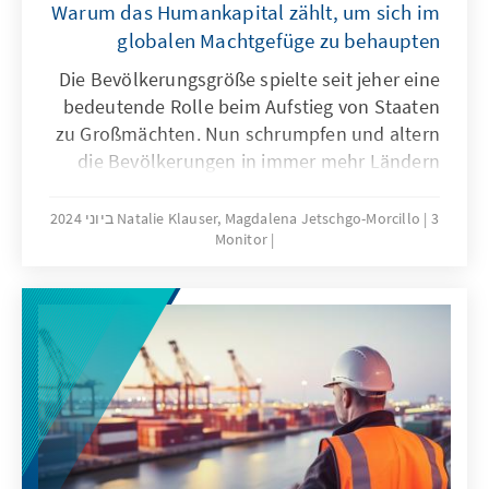
Warum das Humankapital zählt, um sich im
globalen Machtgefüge zu behaupten
Die Bevölkerungsgröße spielte seit jeher eine
bedeutende Rolle beim Aufstieg von Staaten
zu Großmächten. Nun schrumpfen und altern
die Bevölkerungen in immer mehr Ländern
weltweit. Ist in diesem Fall ein Machtverlust
auf der globalen Bühne vorgezeichnet, und
3 ביוני 2024
Natalie Klauser, Magdalena Jetschgo-Morcillo
Monitor
geht ein Bevölkerungswachstum mit einer
Bedeutungszunahme eines Landes einher?
Die Betrachtung von wirtschaftlichen,
sicherheitspolitischen und gesellschaftlichen
Faktoren in Groß- und Mittelmächten gibt
Aufschluss über die Zusammenhänge
zwischen demografischem Wandel,
nationalen Strategien und der globalen
Machtstruktur.