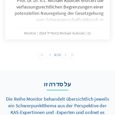
Prof. Dr. Dr. h.c. Michael Kubiciel erörtert die
verfassungsrechtlichen Begrenzungen einer
potenziellen Neuregelung der Gesetzgebung
zum Schwangerschaftsabbruch in
Deutschland. Durch seine Analyse wird die
essenzielle Bedeutung eines ausgewogenen
12 באפריל 2024
Michael Kubiciel
Monitor
Verhältnisses zwischen der Autonomie der
Frau und dem Schutz ungeborenen Lebens,
sowie der Wert langjähriger Kompromisse für
6
/16
die gesellschaftliche Einheit herausgestellt.
על סדרה זו
Die Reihe Monitor behandelt übersichtlich jeweils
ein Schwerpunktthema aus der Perspektive der
KAS-Expertinnen und -Experten und ordnet es