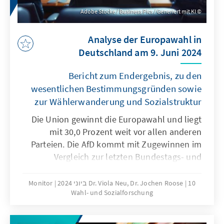
Adobe Stocke / Business Pics / Generiert mit KI
Analyse der Europawahl in
Deutschland am 9. Juni 2024
Bericht zum Endergebnis, zu den
wesentlichen Bestimmungsgründen sowie
zur Wählerwanderung und Sozialstruktur
Die Union gewinnt die Europawahl und liegt
mit 30,0 Prozent weit vor allen anderen
Parteien. Die AfD kommt mit Zugewinnen im
Vergleich zur letzten Bundestags- und
Europawahl auf 15,9 Prozent. Die SPD wird
mit dem schwächsten Ergebnis bei einer
10 ביוני 2024
Dr. Viola Neu, Dr. Jochen Roose
Monitor
Wahl- und Sozialforschung
bundesweiten Wahl drittstärkste Kraft (13,9
Prozent) – gefolgt von den Grünen, die im
Vergleich zur letzten Europawahl deutlich