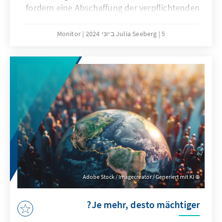
fordern eine Abschaffung der verpflichtenden
Schwangerschaftskonfliktberatung. Die
aktuelle Regelung und die Erfahrung von
5 ביוני 2024
Julia Seeberg
Monitor
Beraterinnen zeigen jedoch, dass die
Pflichtberatung der beste Weg ist, um der
ethischen, rechtlichen und psychosozialen
Dimension dieses Konflikts gerecht zu
werden.
Adobe Stock / Imagecreator / Generiert mit KI
Je mehr, desto mächtiger?