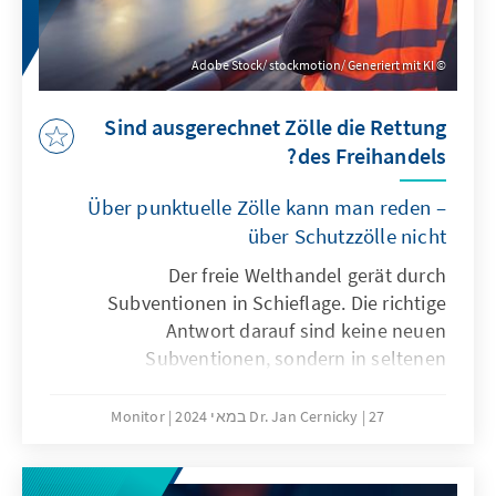
Adobe Stock/ stockmotion/ Generiert mit KI
Sind ausgerechnet Zölle die Rettung
des Freihandels?
Über punktuelle Zölle kann man reden –
über Schutzzölle nicht
Der freie Welthandel gerät durch
Subventionen in Schieflage. Die richtige
Antwort darauf sind keine neuen
Subventionen, sondern in seltenen
Ausnahmefällen punktuelle Zölle: Hinter der
Sorge vor den Auswirkungen wirtschaftlicher
27 במאי 2024
Dr. Jan Cernicky
Monitor
Abhängigkeiten geraten die Vorteile des
offenen Welthandels zunehmend in den