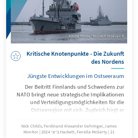
Adobe Stocke / Wojciech Wrzesień
Kritische Knotenpunkte - Die Zukunft
des Nordens
Jüngste Entwicklungen im Ostseeraum
Der Beitritt Finnlands und Schwedens zur
NATO bringt neue strategische Implikationen
und Verteidigungsmöglichkeiten für die
Ostseeregion mit sich. Zugleich birgt er
angesichts der russischen Ambitionen in der
Region auch zusätzliche Herausforderungen
Nick Childs, Ferdinand Alexander Gehringer, James
21 ביוני 2024
Hackett, Fenella McGerty
Monitor
für das Bündnis. Während die NATO agile