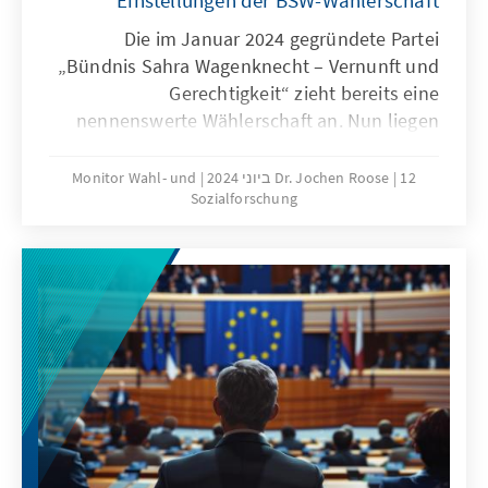
Einstellungen der BSW-Wählerschaft
Die im Januar 2024 gegründete Partei
„Bündnis Sahra Wagenknecht – Vernunft und
Gerechtigkeit“ zieht bereits eine
nennenswerte Wählerschaft an. Nun liegen
repräsentative Ergebnisse über Einstellungen
von Wahlberechtigten vor, die bei einer
12 ביוני 2024
Dr. Jochen Roose
Monitor Wahl- und
Sozialforschung
Bundestagswahl das BSW wählen wollen. Es
sind häufiger Menschen zwischen 41 und 60
Jahren, in Ostdeutschland ist die Partei
deutlich stärker. In der Einwanderungspolitik
wird eine stärkere Begrenzung des Zuzugs
gefordert. Bei einer Konkurrenz von
Klimaschutz und Wirtschaftswachstum
plädieren sie stärker für
Wirtschaftswachstum.