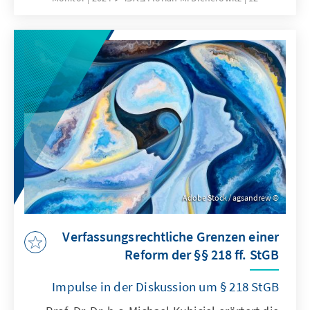
die Realitätstauglichkeit einer geforderten
selbstbestimmten Entscheidung vor dem
Hintergrund der Ursachen für den
Schwangerschaftskonflikt und -abbruch. Auch
die Frage nach der Übereinstimmung einer
selbstbestimmten Entscheidung mit etwaigen
Rechten des ungeborenen Lebens muss
erneut diskutiert werden.
Adobe Stock / agsandrew
Verfassungsrechtliche Grenzen einer
Reform der §§ 218 ff. StGB
Impulse in der Diskussion um § 218 StGB