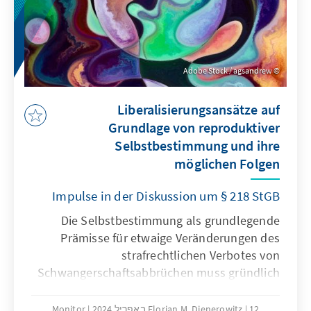
Adobe Stock / agsandrew
Liberalisierungsansätze auf
Grundlage von reproduktiver
Selbstbestimmung und ihre
möglichen Folgen
Impulse in der Diskussion um § 218 StGB
Die Selbstbestimmung als grundlegende
Prämisse für etwaige Veränderungen des
strafrechtlichen Verbotes von
Schwangerschaftsabbrüchen muss gründlich
unter Beachtung verschiedener Aspekte
geprüft werden: Zu nennen ist beispielsweise
12 באפריל 2024
Florian M. Dienerowitz
Monitor