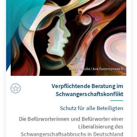
verlieren und 11,9 Prozent erreichen. Das
Bündnis Sahra Wagenknecht (BSW) erreicht
aus dem Stand 6,2 Prozent und liegt noch vor
der FDP (5,2 Prozent) und der Linken (2,7
Prozent).
Adobe Stocke / Ася Лысогорская
Verpflichtende Beratung im
Schwangerschaftskonflikt
Schutz für alle Beteiligten
Die Befürworterinnen und Befürworter einer
Liberalisierung des
Schwangerschaftsabbruchs in Deutschland