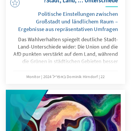
Stadt, Land, ... Unterschiede?
Politische Einstellungen zwischen
Großstadt und ländlichem Raum –
Ergebnisse aus repräsentativen Umfragen
Das Wahlverhalten spiegelt deutliche Stadt-
Land-Unterschiede wider: Die Union und die
AfD punkten verstärkt auf dem Land, während
die Grünen in städtischen Gebieten besser
abschneiden. Wie lassen sich diese Effekte
erklären? Unsere Studie zeigt anhand von
22 באפריל 2024
Dominik Hirndorf
Monitor
repräsentativen Umfragedaten, dass Stadt-
Land-Unterschiede in den Parteisympathien
und leichte Differenzen in den politischen
Einstellungen eine Erklärung für den
unterschiedlichen Wahlerfolg der Parteien
nach Stadt-Land bieten könnten.