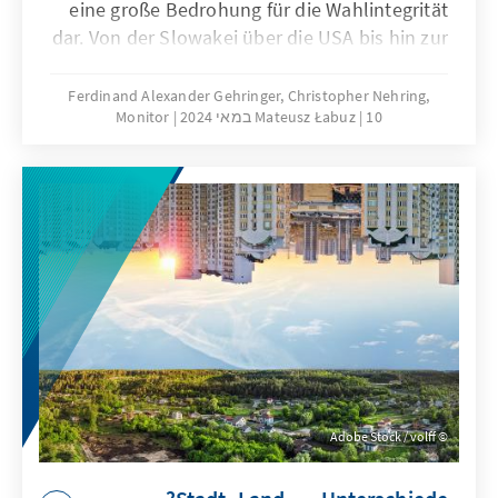
eine große Bedrohung für die Wahlintegrität
dar. Von der Slowakei über die USA bis hin zur
Türkei verwischen manipulierte Audio-, Bild-
oder Videodateien die Grenzen zwischen
Ferdinand Alexander Gehringer, Christopher Nehring,
10 במאי 2024
Mateusz Łabuz
Monitor
Fiktion und Realität und untergraben das
Vertrauen der Öffentlichkeit in verfügbare
Informationen. Die Bekämpfung von Deep
Fakes erfordert robuste
Verteidigungsstrategien, Cyberkompetenz-
Initiativen und ethische Leitlinien für die
Nutzung von KI in der politischen
Kommunikation, um die Integrität
demokratischer Prozesse zu bewahren.
Adobe Stock / volff