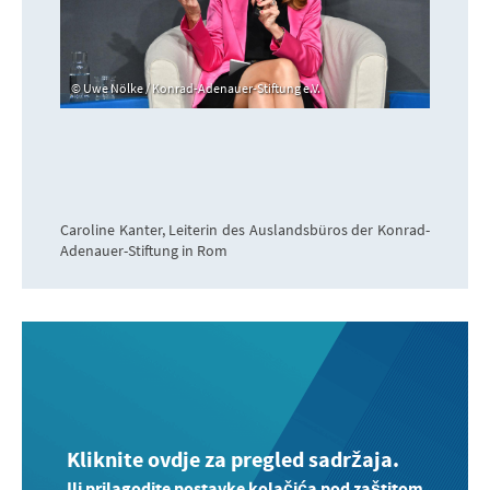
Uwe Nölke / Konrad-Adenauer-Stiftung e.V.
Caroline Kanter, Leiterin des Auslandsbüros der Konrad-
Adenauer-Stiftung in Rom
Kliknite ovdje za pregled sadržaja.
Ili prilagodite postavke kolačića pod zaštitom