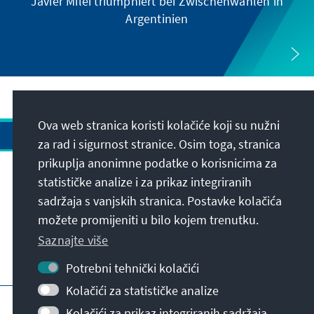
Javier Milei triumphiert bei Zwischenwahlen in
Argentinien
Ova web stranica koristi kolačiće koji su nužni
za rad i sigurnost stranice. Osim toga, stranica
prikuplja anonimne podatke o korisnicima za
Adresa
statističke analize i za prikaz integriranih
sadržaja s vanjskih stranica. Postavke kolačića
možete promijeniti u bilo kojem trenutku.
Kontakt
Saznajte više
Posjetite također
Potrebni tehnički kolačići
Kolačići za statističke analize
Početna stranica KAS-a
Impresum
Kolačići za prikaz integriranih sadržaja