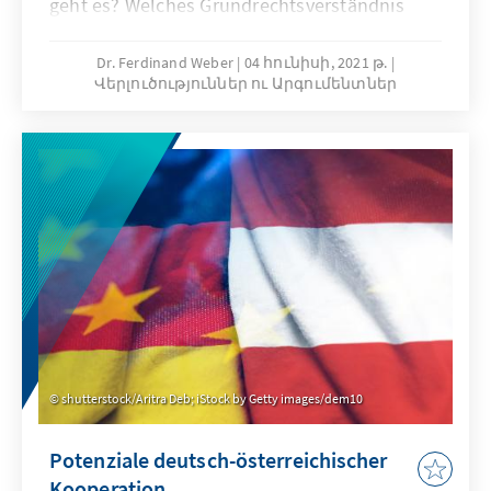
geht es? Welches Grundrechtsverständnis
liegt der Initiative, mit der die Bürgerinnen
und Bürger in den europäischen
Dr. Ferdinand Weber
04 հունիսի, 2021 թ.
Վերլուծություններ ու Արգումենտներ
Mitgliedstaaten mobilisiert werden sollen,
zugrunde? Weckt das Projekt Hoffnungen, die
nur schwer zu erfüllen sind? Auf diese und
weitere Fragen gibt der Autor Ferdinand
Weber Antworten und liefert eine
europarechtliche sowie europapolitische
Einordnung.
shutterstock/Aritra Deb; iStock by Getty images/dem10
Potenziale deutsch-österreichischer
Kooperation