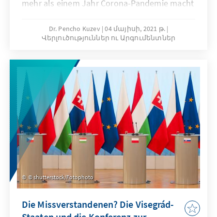
mehr als einem Jahr Corona-Pandemie macht
sich Ernüchterung breit: Eine der wichtigsten
Säulen der Pandemiebekämpfung – die
Dr. Pencho Kuzev
04 մայիսի, 2021 թ.
Վերլուծություններ ու Արգումենտներ
Kontaktverfolgung über die CoronaWarnApp –
ist de facto gescheitert. Was sind die Gründe
hierfür? Warum lassen sich die App-Erfolge
aus asiatischen Ländern nicht auf Europa
übertragen?
© shutterstock/Fotophoto
Die Missverstandenen? Die Visegrád-
Staaten und die Konferenz zur