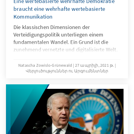
Eine wertebasierte wehrhafte Demokratie
braucht eine wehrhafte wertebasierte
Kommunikation
Die klassischen Dimensionen der
Verteidigungspolitik unterliegen einem
fundamentalen Wandel. Ein Grund ist die
zunehmend vernetzte und digitalisierte Welt.
Der Hard Power tritt die Soft Power
mindestens gleichberechtigt zur Seite.
Natascha Zowislo-Grünewald
27 ապրիլի, 2021 թ.
Վերլուծություններ ու Արգումենտներ
Kommunikation ergänzt den Gedanken der
Soft Power als wesentliche Schlüsselgröße
einer modernen, zeitgemäßen Sicherheits-
und Verteidigungspolitik. Wie lässt sich dieser
Paradigmenwechsel beschreiben? Und wie ist
die deutsche Verteidigungspolitik dafür
gewappnet?