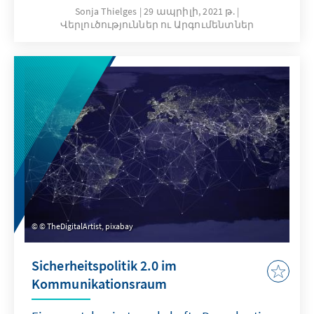
begrenzten innenpolitischen Spielraums. Auf
Sonja Thielges
29 ապրիլի, 2021 թ.
Վերլուծություններ ու Արգումենտներ
der internationalen Bühne kann Biden bereits
erste Erfolge vorweisen und es gibt wichtige
Potenziale für die transatlantische
Kooperation, die genutzt werden können, um
das Pariser Klimaabkommen zum Erfolg zu
führen.
© TheDigitalArtist, pixabay
Sicherheitspolitik 2.0 im
Kommunikationsraum