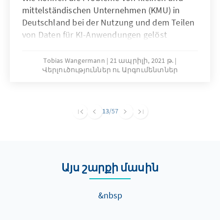
mittelständischen Unternehmen (KMU) in
Deutschland bei der Nutzung und dem Teilen
von Daten für KI-Anwendungen gelöst
werden? Unser Analysen & Argumente stellt
die spezifische Problemlage von KMU in
Tobias Wangermann
21 ապրիլի, 2021 թ.
Վերլուծություններ ու Արգումենտներ
diesem Thema dar, ermittelt Ursachen und
arbeitet Lösungsansätze heraus.
13
/57
Այս շարքի մասին
&nbsp