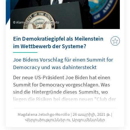
Alamy Stock Foto/DOD Photo
Ein Demokratiegipfel als Meilenstein
im Wettbewerb der Systeme?
Joe Bidens Vorschlag für einen Summit for
Democracy und was dahintersteckt
Der neue US-Präsident Joe Biden hat einen
Summit for Democracy vorgeschlagen. Was
sind die Hintergründe dieses Summits, wo
liegen die Risiken bei diesem neuen "Club der
Demokraten"?
Magdalena Jetschgo-Morcillo
26 ապրիլի, 2021 թ.
Վերլուծություններ ու Արգումենտներ