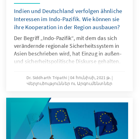
Indien und Deutschland verfolgen ähnliche
Interessen im Indo-Pazifik. Wie können sie
ihre Kooperation in der Region ausbauen?
Der Begriff „Indo-Pazifik“, mit dem das sich
verändernde regionale Sicherheitssystem in
Asien beschrieben wird, hat Einzug in außen-
und sicherheitspolitische Diskurse gehalten.
Das Konzept wurde nicht nur in Asien sondern
auch in Amerika und Europa aufgenommen.
Dr. Siddharth Tripathi
04 հունիսի, 2021 թ.
Վերլուծություններ ու Արգումենտներ
Das Papier analysiert den indischen Ansatz im
Indo-Pazifik und die Reaktion auf die
deutschen Leitlinien. Weiterhin gibt es
Politikempfehlungen, wie die Kooperation
zwischen Deutschland und Indien im Indo-
Pazifik verstärkt werden kann.