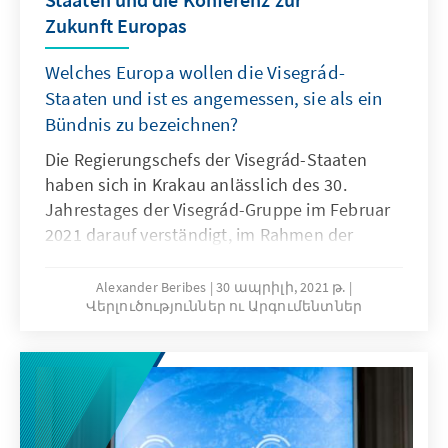
Zukunft Europas
Welches Europa wollen die Visegrád-
Staaten und ist es angemessen, sie als ein
Bündnis zu bezeichnen?
Die Regierungschefs der Visegrád-Staaten
haben sich in Krakau anlässlich des 30.
Jahrestages der Visegrád-Gruppe im Februar
2021 darauf verständigt, im Rahmen der
Zukunftskonferenz zusammenzuarbeiten. Wie
ist dies einzuordnen und für welches Europa
Alexander Beribes
30 ապրիլի, 2021 թ.
Վերլուծություններ ու Արգումենտներ
stehen die Visegrád-Staaten?