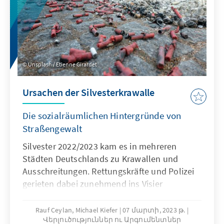
Unsplash / Etienne Girardet
Ursachen der Silvesterkrawalle
Die sozialräumlichen Hintergründe von
Straßengewalt
Silvester 2022/2023 kam es in mehreren
Städten Deutschlands zu Krawallen und
Ausschreitungen. Rettungskräfte und Polizei
gerieten dabei zunehmend ins Visier
gewaltsamer Angriffe. Diese Ereignisse haben
eine erneute Debatte über den
Rauf Ceylan, Michael Kiefer
07 մարտի, 2023 թ.
Վերլուծություններ ու Արգումենտներ
sozialräumlichen Kontext von Straßengewalt