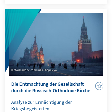
entfacht. Vor allem, nachdem sich
Innenministerin Nancy Faeser öffentlich zu
den Problemen bestimmter Jugendlicher mit
Migrationshintergrund in Deutschland
geäußert hat. Diese Publikation greift die
Frage nach den Ursachen von Gewalt und
nach Konsequenzen auf.
stock.adobe.com/Julia Shepeleva
Die Entmachtung der Gesellschaft
durch die Russisch-Orthodoxe Kirche
Analyse zur Ermächtigung der
Kriegsbegeisterten