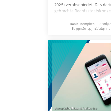
2025) verabschiedet. Das dar
gebrachte Rechtsstaatskonzep
zentralen Punkten dem europ
von Rule of Law. Erklärtes Zie
Daniel Kempken
19 հոկտ
Վերլուծություններ ո
was bedeutet das? Und wie so
positionieren?
unsplash / Shiwa-id / yellow too