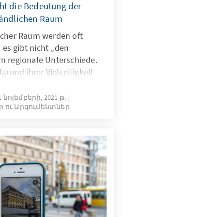
ht die Bedeutung der
ländlichen Raum
icher Raum werden oft
es gibt nicht „den
n regionale Unterschiede.
grund ihrer Vielseitigkeit
ellenwert für den
e Vielseitigkeit aussieht
1 նոյեմբերի, 2021 թ.
եր ու Արգումենտներ
Förderinstrumenten
re Analyse auf und gibt
dlungsempfehlungen.