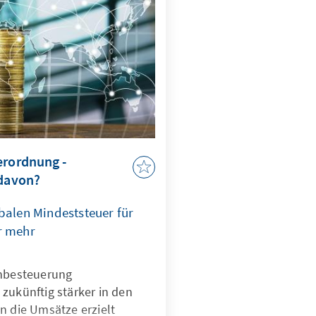
erordnung -
 davon?
balen Mindeststeuer für
r mehr
nnbesteuerung
zukünftig stärker in den
n die Umsätze erzielt