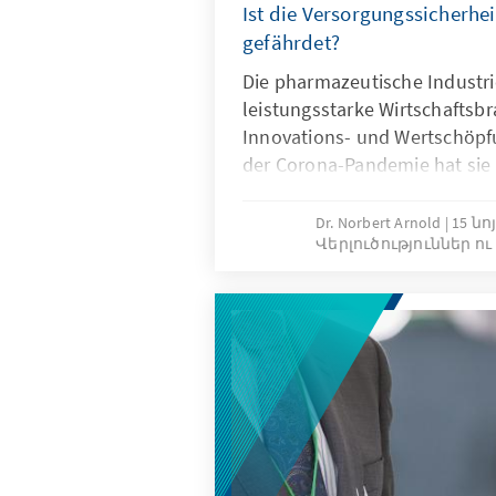
Ist die Versorgungssicherhei
gefährdet?
Die pharmazeutische Industrie
leistungsstarke Wirtschaftsb
Innovations- und Wertschöpf
der Corona-Pandemie hat sie 
gezeigt. Aber aufgrund der in
Vernetzung kommt es immer 
Dr. Norbert Arnold
15 նո
Վերլուծություններ ո
Wie abhängig ist die Pharmain
Deutschland? Wie kann sie g