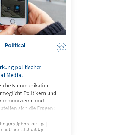
- Political
rkung politischer
al Media.
itische Kommunikation
rmöglicht Politikern und
u kommunizieren und
stellen sich die Fragen:
ommunikation auf die
 und Wähler? Ist davon
 հոկտեմբերի, 2021 թ.
եր ու Արգումենտներ
se neue Art der