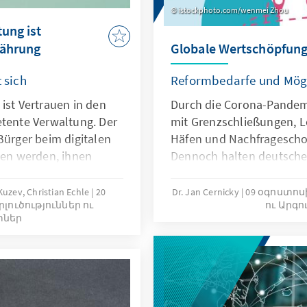
istockphoto.com/wenmei Zhou
tung ist
Währung
Globale Wertschöpfung
 sich
Reformbedarfe und Mögl
ist Vertrauen in den
Durch die Corona-Pande
etente Verwaltung. Der
mit Grenzschließungen, 
Bürger beim digitalen
Häfen und Nachfragescho
en werden, ihnen
Dennoch halten deutsche
dieser Ausnahmesituation
ur Verfügung stehen,
Produktion fest. Ganz off
uzev, Christian Echle
20
Dr. Jan Cernicky
09 օգոստոսի
րլուծություններ ու
ու Արգ
marten“ Staat gelegt.
globalen Verknüpfung vo
տներ
elen die Einbindung
über Wertschöpfungskette
tschaft und die Nutzung
Wirtschaft deutlich größer