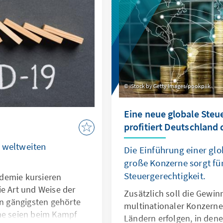
iStock by Getty Images/pookpiik
Eine neue globale Steu
profitiert Deutschland
 weltweiten
Die Einführung einer glo
große Konzerne sorgt fü
Steuergerechtigkeit.
demie kursieren
ie Art und Weise der
Zusätzlich soll die Gewi
 gängigsten gehörte
multinationaler Konzerne 
me seien beim Kampf
Ländern erfolgen, in dene