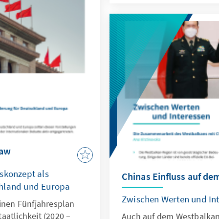
Kommunikation auf partei
und Listenaufstellungen 
zukünftig ein politisches
politischem Influencer-Da
Law
skonzept als
Chinas Einfluss auf d
chland und Europa
Zwischen Werten und In
einen Fünfjahresplan
aatlichkeit (2020 –
Auch auf dem Westbalkan