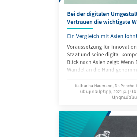
Bei der digitalen Umgestal
Vertrauen die wichtigste 
Ein Vergleich mit Asien lohnt
Voraussetzung für Innovation 
Staat und seine digital komp
Blick nach Asien zeigt: Wenn 
Wandel an die Hand genomm
ausgereifte Verwaltungs- und
Dienstleistungsplattformen z
Katharina Naumann, Dr. Pencho K
սեպտեմբերի, 2021 թ.
Վե
ist der Grundstein für den „s
Արգումեն
Eine entscheidende Rolle spi
von Zivilgesellschaft und Wir
von Open Data.