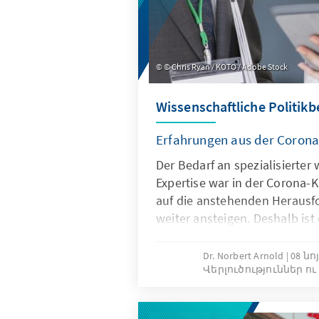
© Chris Ryan / KOTO / Adobe Stock
Wissenschaftliche Politikb
Erfahrungen aus der Coron
Der Bedarf an spezialisierter 
Expertise war in der Corona-K
auf die anstehenden Herausf
weiter ansteigen. Deshalb ist 
Erfahrungen aus der Corona-K
die Verbesserungen der wisse
Dr. Norbert Arnold
08 նո
Վերլուծություններ ո
Politikberatung heranzuziehe
identifiziert Ansätze, wie die