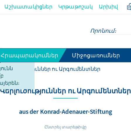
Աշխատակիցներ
Կրթաթոշակ
Արխիվ
Հրապարակումներ
Միջոցառումներ
ի
ունն
Վերլուծություններ ու Արգումենտներ
մբ
այերեն։
Վերլուծություններ ու Արգումենտնե
aus der Konrad-Adenauer-Stiftung
Ընտրել տարեթիվը