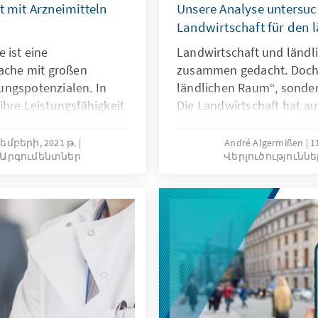
t mit Arzneimitteln
Unsere Analyse untersuc
Landwirtschaft für den 
 ist eine
Landwirtschaft und ländl
rache mit großen
zusammen gedacht. Doch 
ungspotenzialen. In
ländlichen Raum“, sonder
ihre Leistungsfähigkeit
Die Landwirtschaft hat auf
ternationalen
weiterhin einen großen St
wieder zu Engpässen.
ländlichen Raum. Wie dies
յեմբերի, 2021 թ.
André Algermißen
1
ւ Արգումենտներ
Վերլուծությունն
dustrie in
und wie sie sich in den 
estärkt werden?
widerspiegelt, zeigt unse
konkrete politische Han