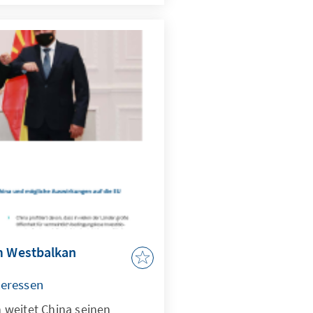
liche Auswahlkriterien
auswirkt? Und geht
 Amt automatisch mit
sein einher?
em Westbalkan
teressen
 weitet China seinen