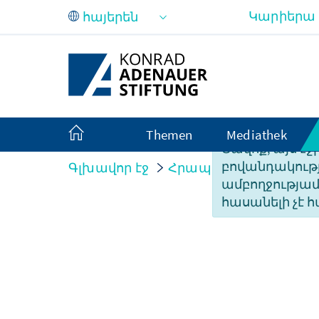
Skip to Main Content
Կարիերա
Themen
Mediathek
Ցավոք, այս էջ
բովանդակությ
Գլխավոր էջ
Հրապարակումներ
ամբողջությա
հասանելի չէ հ