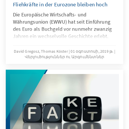
Fliehkräfte in der Eurozone bleiben hoch
Die Europäische Wirtschafts- und
Währungsunion (EWWU) hat seit Einführung
des Euro als Buchgeld vor nunmehr zwanzig
Jahren ein wechselvolle Geschichte erlebt.
Für einen zukunftsfesten Euro bedarf es
zweierlei: 1. wettbewerbsfähige europäische
David Gregosz, Thomas Köster
01 օգոստոսի, 2019 թ.
Վերլուծություններ ու Արգումենտներ
Volkswirtschaften mit soliden Staatsfinanzen
und der Fähigkeit, globalen
Herausforderungen politisch zu begegnen. 2.
Ein institutionelles Regelwerk, das eine
hinreichende Koordinierung nationaler
Wirtschafts- und Fiskalpolitiken ermöglicht,
das Haftungsprinzip durchsetzt und
Notfallwerkzeuge für ökonomische Krisen
bereithält.