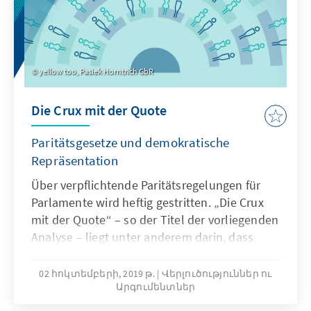
yellow too, Pasiek Horntrich GbR
Die Crux mit der Quote
Paritätsgesetze und demokratische
Repräsentation
Über verpflichtende Paritätsregelungen für
Parlamente wird heftig gestritten. „Die Crux
mit der Quote“ – so der Titel der vorliegenden
Analyse – liegt unter anderem darin, dass
diametral unterschiedliche Auffassungen
dazu vertreten werden, was das Grundgesetz
02 հոկտեմբերի, 2019 թ.
Վերլուծություններ ու
Արգումենտներ
vorgibt. Die Staatsrechtlerin Friederike Wapler
legt dar, dass unterschiedliche Vorstellungen