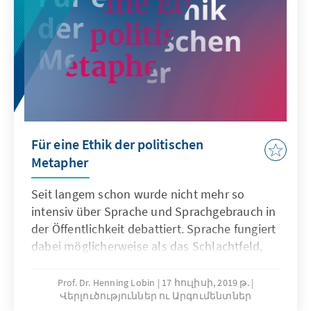
Für eine Ethik der politischen
Metapher
Seit langem schon wurde nicht mehr so
intensiv über Sprache und Sprachgebrauch in
der Öffentlichkeit debattiert. Sprache fungiert
dabei möglicherweise als das Schlachtfeld,
auf dem die gegenwärtigen
identitätspolitischen Kämpfe ausgetragen
Prof. Dr. Henning Lobin
17 հուլիսի, 2019 թ.
Վերլուծություններ ու Արգումենտներ
werden. In einer politischen