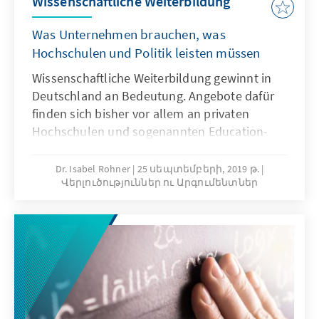
Wissenschaftliche Weiterbildung
Was Unternehmen brauchen, was
Hochschulen und Politik leisten müssen
Wissenschaftliche Weiterbildung gewinnt in
Deutschland an Bedeutung. Angebote dafür
finden sich bisher vor allem an privaten
Hochschulen und sogenannten Education-
Start-ups. Auch die staatlichen Hochschulen
sind aufgefordert ihr Engagement in der
Dr. Isabel Rohner
25 սեպտեմբերի, 2019 թ.
Վերլուծություններ ու Արգումենտներ
wissenschaftlichen Weiterbildung
auszubauen.