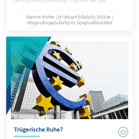
rechtlichen Rundfunks. Gerade bei der
jüngeren Zielgruppe verlieren die Sender
konstant an Akzeptanz, die Frage nach der
Daphne Wolter
16 սեպտեմբերի, 2019 թ.
Վերլուծություններ ու Արգումենտներ
Legitimation in der zukünftigen
Medienlandschaft wird zu Recht gestellt; eine
grundlegende Reform des öffentlich-
rechtlichen Rundfunks ist existenziell für
seinen weiteren Fortbestand. Das vorliegende
Papier liefert einen kompakten Überblick zur
Historie und zum Status quo und gibt
Anregungen für ein „öffentlich-rechtliches
Update“ zur Anpassung an das digitale
Zeitalter.
littleclie/iStock by Getty Images
Trügerische Ruhe?