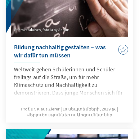
terovesalainen, fotolia by Adobe
Bildung nachhaltig gestalten – was
wir dafür tun müssen
Weltweit gehen Schülerinnen und Schüler
freitags auf die Straße, um für mehr
Klimaschutz und Nachhaltigkeit zu
demonstrieren. Dass junge Menschen sich für
Klimapolitik interessieren, müssen die
Schulen aufgreifen. Lehrpläne sind inhaltlich
Prof. Dr. Klaus Zierer
18 սեպտեմբերի, 2019 թ.
Վերլուծություններ ու Արգումենտներ
überfrachtet und teilweise unzeitgemäß. Um
gesamtgesellschaftliche Themen von der
Straße in die Schule zu holen, brauchen