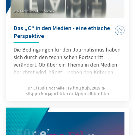
© MicroStockHub/iStock
Das „C“ in den Medien - eine ethische
Perspektive
Die Bedingungen für den Journalismus haben
sich durch den technischen Fortschritt
verändert. Ob über ein Thema in den Medien
berichtet wird, hängt – neben den Kriterien
Neuigkeit und Relevanz –zunehmend von
weiteren entscheidenden Faktoren ab: die
Dr. Claudia Nothelle
19 հուլիսի, 2019 թ.
Վերլուծություններ ու Արգումենտներ
Existenz von Bildern, die Möglichkeit der
Personalisierung und die Erregung von
Emotionen.