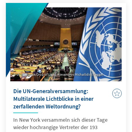
von demokratischer Repräsentation eine
zentrale Rolle für die
Meinungsverschiedenheiten spielen. Es geht
um nicht weniger als die Frage, wie wir unsere
repräsentative Demokratie verstehen und
gestalten.
shutterstock/Drop of Light, Alexandros Michailidis (Flagge)
Die UN-Generalversammlung:
Multilaterale Lichtblicke in einer
zerfallenden Weltordnung?
In New York versammeln sich dieser Tage
wieder hochrangige Vertreter der 193