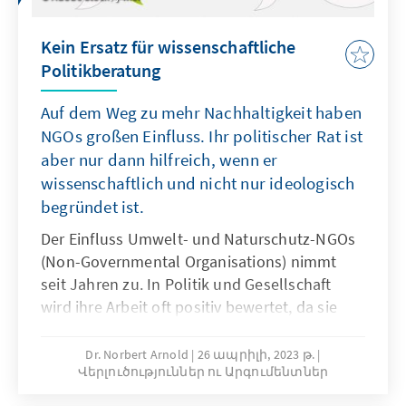
Kein Ersatz für wissenschaftliche
Politikberatung
Auf dem Weg zu mehr Nachhaltigkeit haben
NGOs großen Einfluss. Ihr politischer Rat ist
aber nur dann hilfreich, wenn er
wissenschaftlich und nicht nur ideologisch
begründet ist.
Der Einfluss Umwelt- und Naturschutz-NGOs
(Non-Governmental Organisations) nimmt
seit Jahren zu. In Politik und Gesellschaft
wird ihre Arbeit oft positiv bewertet, da sie
anscheinend die „gute Sache“ für Umwelt
und Natur vertreten. Sie inszenieren sich in
Dr. Norbert Arnold
26 ապրիլի, 2023 թ.
Վերլուծություններ ու Արգումենտներ
der Rolle des Davids – im Kampf gegen
Goliath, um angebliche Eigeninteressen der