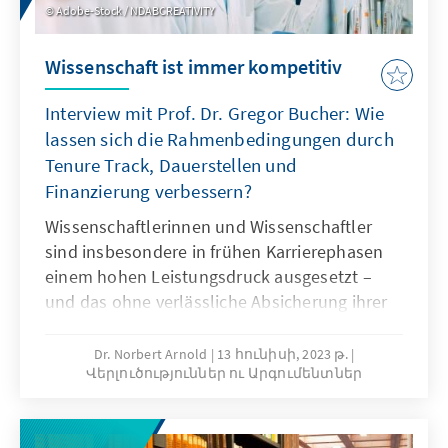
Adobe-Stock / NDABCREATIVITY
Wissenschaft ist immer kompetitiv
Interview mit Prof. Dr. Gregor Bucher: Wie
lassen sich die Rahmenbedingungen durch
Tenure Track, Dauerstellen und
Finanzierung verbessern?
Wissenschaftlerinnen und Wissenschaftler
sind insbesondere in frühen Karrierephasen
einem hohen Leistungsdruck ausgesetzt –
und das ohne verlässliche Absicherung ihrer
Lebensgrundlage. Deshalb brauchen sie
bessere Rahmenbedingungen und
Dr. Norbert Arnold
13 հունիսի, 2023 թ.
Վերլուծություններ ու Արգումենտներ
Planungsperspektiven. Diese liegen im
Interesse der betroffenen
Wissenschaftlerinnen und Wissenschaftler,