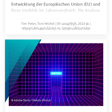
Entwicklung der Europäischen Union (EU) und
ihres Umfelds im Jahresvergleich. Die Analyse
liefert eine multithematische
Standortbestimmung in den Bereichen
Tim Peter, Toni Michel
05 ապրիլի, 2023 թ.
Վերլուծություններ ու Արգումենտներ
Innovation und Wettbewerbsfähigkeit,
europapolitische Ausrichtung der
Mitgliedstaaten und globales Umfeld. Durch
die Verwendung qualitativer und quantitativer
Indikatoren gibt die Analyse fundierte
Einblicke in aktuelle Trends und
Entwicklungen.
Adobe Stock / Oleksiy Oliinyk