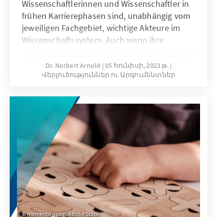
Wissenschaftlerinnen und Wissenschaftler in
frühen Karrierephasen sind, unabhängig vom
jeweiligen Fachgebiet, wichtige Akteure im
Wissenschaftssystem. Auch wenn ihre
Karrierewege in der öffentlich geförderten
Forschung grundsätzlich mit Unwägbarkeiten
Dr. Norbert Arnold
05 հունիսի, 2023 թ.
Վերլուծություններ ու Արգումենտներ
verbunden sind und eine hohe Risikotoleranz
erfordern, ist es eine notwendige Aufgabe,
danach zu streben, die Arbeitsbedingungen
und die Perspektiven immer weiter zu
verbessern. Dies kommt den Bedürfnissen der
Forschenden und gleichzeitig den Interessen
der Universitäten an wissenschaftlicher
Exzellenz zugute.
memento_jpeg/ Adobe Stock