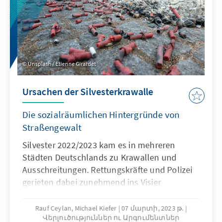
Unsplash / Etienne Girardet
Ursachen der Silvesterkrawalle
Die sozialräumlichen Hintergründe von
Straßengewalt
Silvester 2022/2023 kam es in mehreren
Städten Deutschlands zu Krawallen und
Ausschreitungen. Rettungskräfte und Polizei
gerieten dabei zunehmend ins Visier
gewaltsamer Angriffe. Diese Ereignisse haben
eine erneute Debatte über den
Rauf Ceylan, Michael Kiefer
07 մարտի, 2023 թ.
Վերլուծություններ ու Արգումենտներ
sozialräumlichen Kontext von Straßengewalt