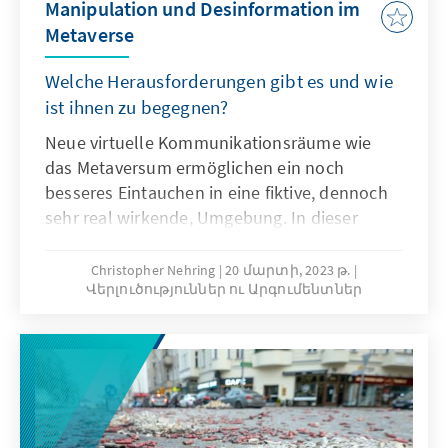
Manipulation und Desinformation im
Metaverse
Welche Herausforderungen gibt es und wie
ist ihnen zu begegnen?
Neue virtuelle Kommunikationsräume wie
das Metaversum ermöglichen ein noch
besseres Eintauchen in eine fiktive, dennoch
sehr real wirkende, Umgebung. In dieser
Umgebung findet eine noch stärkere
Vermischung von Unterhaltung und
Christopher Nehring
20 մարտի, 2023 թ.
Վերլուծություններ ու Արգումենտներ
Information statt. Daher können dort auch
Desinformation sowie Manipulation intensiver
aufgenommen werden. Auf was genau
müssen wir uns bei dieser Technologie
einstellen und wie kann Desinformation in
diesen Kommunikationsräumen begegnet
werden?