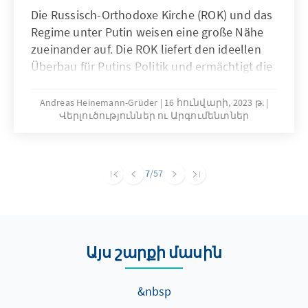
Die Russisch-Orthodoxe Kirche (ROK) und das
Regime unter Putin weisen eine große Nähe
zueinander auf. Die ROK liefert den ideellen
Überbau für Putins Politik und ermächtigt die
Kriegsbegeisterten in der Gesellschaft.
Gleichzeitig fördert sie Gleichgültigkeit und
Andreas Heinemann-Grüder
16 հունվարի, 2023 թ.
Վերլուծություններ ու Արգումենտներ
Zynismus gegenüber öffentlichen
Angelegenheiten. Absehbar kommt die
Propaganda der ROK aber an ihre Grenzen, da
diese bei den post-sowjetisch sozialisierten
7
/57
Altersgruppen weniger Gehör findet und ihr
eine zukunftsorientierte Vision fehlt.
Այս շարքի մասին
&nbsp