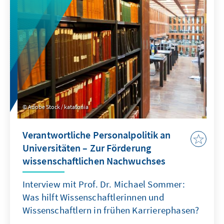
aber auch im Interesse der
Forschungseinrichtungen. Dennoch muss
allen bewusst sein, dass eine Tätigkeit in der
Forschung immer mit einem hohen
Wettbewerbsdruck verbunden bleibt, der
Leistungsbereitschaft und „Risikoaffinität“
voraussetzt.
Adobe Stock / katatonia
Verantwortliche Personalpolitik an
Universitäten – Zur Förderung
wissenschaftlichen Nachwuchses
Interview mit Prof. Dr. Michael Sommer:
Was hilft Wissenschaftlerinnen und
Wissenschaftlern in frühen Karrierephasen?