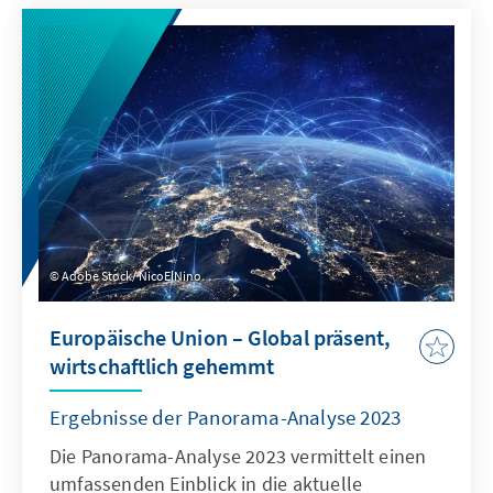
Konzerne zu entlarven. Orientieren sich NGOs
weniger an Ideologien und stattdessen an
wissenschaftlichen Fakten ist ihre Rolle in der
Politik- und Gesellschaftsberatung positiv zu
bewerten. Im Idealfall ergänzen sie die
wissenschaftliche Politikberatung.
Adobe Stock/ NicoElNino
Europäische Union – Global präsent,
wirtschaftlich gehemmt
Ergebnisse der Panorama-Analyse 2023
Die Panorama-Analyse 2023 vermittelt einen
umfassenden Einblick in die aktuelle