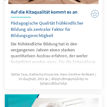
Auf die Kitaqualität kommt es an
Pädagogische Qualität frühkindlicher
Bildung als zentraler Faktor für
Bildungsgerechtigkeit
Die frühkindliche Bildung hat in den
vergangenen Jahren einen starken
quantitativen Ausbau erfahren, der weiter
fortgeführt werden muss. Für die Entwicklung
von Kindern und deren weiteren
Bildungsverlauf ist die pädagogische Qualität
Stefan Faas, Katharina Kluczniok, Hans-Günther Roßbach
16 մայիսի, 2023 թ.
Վերլուծություններ ու
von Kindertageseinrichtungen zentral. Sie
Արգումենտներ
stellt einen entscheidenden, durch
Bildungspolitik zu steuernden, Faktor für
mehr Bildungsgerechtigkeit dar. Um
Bildungspolitik, Trägerhandeln und die