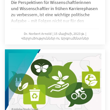
Die Perspektiven für Wissenschaftlerinnen
und Wissenschaftler in frühen Karrierephasen
zu verbessern, ist eine wichtige politische
Aufgabe – mit Folgen nicht nur für den
wissenschaftlichen Nachwuchs selbst,
sondern für das Wissenschaftssystem
Dr. Norbert Arnold
15 մայիսի, 2023 թ.
Վերլուծություններ ու Արգումենտներ
insgesamt. Dazu gibt es bereits viele
Diskussionsbeiträge, vor allem aus Sicht des
wissenschaftlichen Nachwuchses, von
Verbänden und der Leitungsebenen
betroffener Einrichtungen. Aber wie bewerten
renommierte Wissenschaftler, die aktiv in der
Forschung tätig sind, die Arbeitsbedingungen
und Perspektiven von Promovierenden und
Postdocs?
Adobe Stock / j-mel