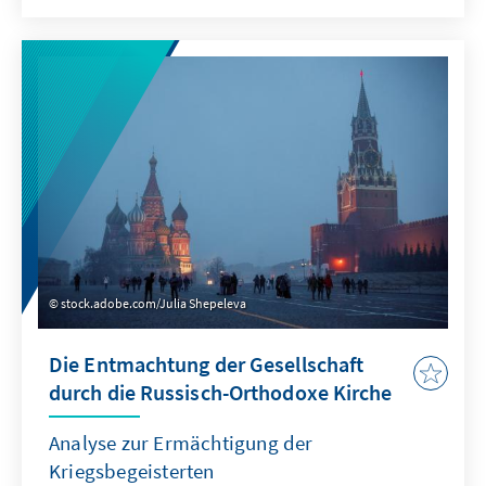
entfacht. Vor allem, nachdem sich
Innenministerin Nancy Faeser öffentlich zu
den Problemen bestimmter Jugendlicher mit
Migrationshintergrund in Deutschland
geäußert hat. Diese Publikation greift die
Frage nach den Ursachen von Gewalt und
nach Konsequenzen auf.
stock.adobe.com/Julia Shepeleva
Die Entmachtung der Gesellschaft
durch die Russisch-Orthodoxe Kirche
Analyse zur Ermächtigung der
Kriegsbegeisterten