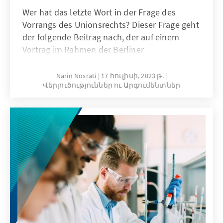
Wer hat das letzte Wort in der Frage des
Vorrangs des Unionsrechts? Dieser Frage geht
der folgende Beitrag nach, der auf einem
Vortrag im Rahmen der Berliner
Rechtspolitischen Konferenz im Oktober 2022
basiert. Er untersucht eine Reihe von
Narin Nosrati
17 հուլիսի, 2023 թ.
Վերլուծություններ ու Արգումենտներ
Entscheidungen nationaler Höchstgerichte
der letzten Jahre und beleuchtet
insbesondere die Rolle des
Bundesverfassungsgerichts (BVerfG).