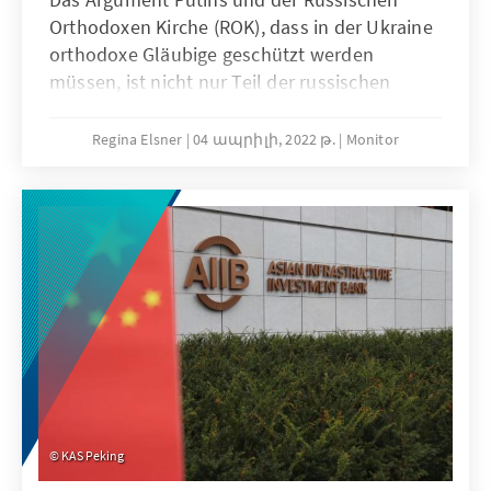
Orthodoxen Kirche (ROK), dass in der Ukraine
orthodoxe Gläubige geschützt werden
müssen, ist nicht nur Teil der russischen
Kriegspropaganda und instrumentalisiert die
ukrainischen Gläubigen, es hat auch
Regina Elsner
04 ապրիլի, 2022 թ.
Monitor
weitergehende Folgen im internationalen
Einsatz für Religionsfreiheit. Der Krieg in der
Ukraine im angeblichen Schutz verfolgter
Christen unterwandert auch die
Menschenrechtsagenda internationaler
Akteure und sollte kritisch hinterfragt werden.
KAS Peking