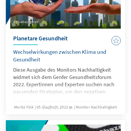
pixabay/ geralt
Planetare Gesundheit
Wechselwirkungen zwischen Klima und
Gesundheit
Diese Ausgabe des Monitors Nachhaltigkeit
widmet sich dem Genfer Gesundheitsforum
2022. Expertinnen und Experten suchen nach
passenden Strategien, um den negativen
Effekten des Klimawandels auf die
menschliche Gesundheit entgegenzutreten.
Moritz Fink
05 մայիսի, 2022 թ.
Monitor Nachhaltigkeit
Das Oberthema der Konferenz lautet "Covid-
19 Pandemic and Environmental Emergency:
Reinventing Global Health in times of Global