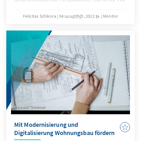
untersucht die Hürden, die Menschen davon
abhalten, Wohneigentum aufzubauen.
Felicitas Schikora
04 ապրիլի, 2022 թ.
Monitor
pexels/ Thirdman
Mit Modernisierung und
Digitalisierung Wohnungsbau fördern