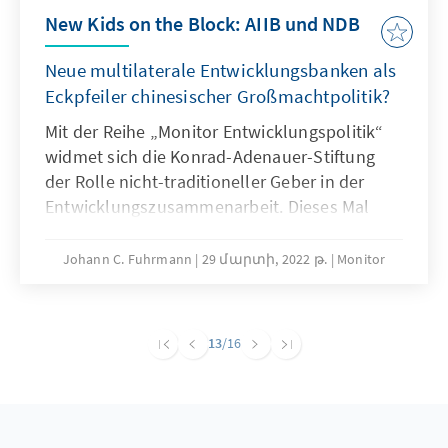
New Kids on the Block: AIIB und NDB
Neue multilaterale Entwicklungsbanken als
Eckpfeiler chinesischer Großmachtpolitik?
Mit der Reihe „Monitor Entwicklungspolitik“
widmet sich die Konrad-Adenauer-Stiftung
der Rolle nicht-traditioneller Geber in der
Entwicklungszusammenarbeit. Dieses Mal
werfen wir einen Blick auf zwei multilaterale
Entwicklungsbanken: die NDB der BRICS-
Johann C. Fuhrmann
29 մարտի, 2022 թ.
Monitor
Staaten, mit Hauptsitz in Shanghai, sowie die
AIIB, mit Sitz in Peking. Mit deren
Neugründung fordert China die Dominanz der
13
/16
USA in der Entwicklungsfinanzierung heraus
und verdeutlicht seine globalen
Führungsansprüche.