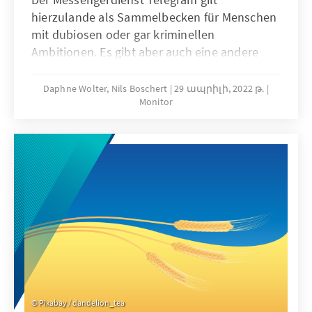
hierzulande als Sammelbecken für Menschen
mit dubiosen oder gar kriminellen
Ambitionen. Es gibt aber auch eine andere
Seite: Für die Menschen in der Ukraine ist
Telegram in Zeiten des Krieges zur
Daphne Wolter, Nils Boschert
29 ապրիլի, 2022 թ.
Monitor
wichtigsten Informationsquelle geworden.
Über 1,5 Millionen Menschen verfolgen die
Ansprachen des ukrainischen Präsidenten
Wolodymyr Selenskyj. Der vorliegende
Monitor erklärt Telegram und analysiert den
schwierigen Spagat zwischen
Meinungsfreiheit und Desinformation.
Pixabay / dandelion_tea