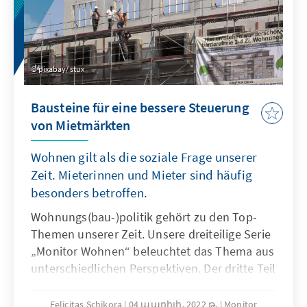
pixabay/ stux
Bausteine für eine bessere Steuerung
von Mietmärkten
Wohnen gilt als die soziale Frage unserer
Zeit. Mieterinnen und Mieter sind häufig
besonders betroffen.
Wohnungs(bau-)politik gehört zu den Top-
Themen unserer Zeit. Unsere dreiteilige Serie
„Monitor Wohnen“ beleuchtet das Thema aus
unterschiedlichen Perspektiven. Der dritte Teil
belegt/bestätigt, dass bereits eine Vielzahl an
Maßnahmen existiert, die versucht,
Felicitas Schikora
04 ապրիլի, 2022 թ.
Monitor