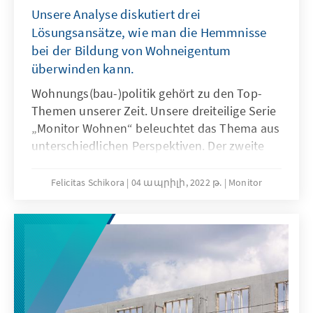
Unsere Analyse diskutiert drei
Lösungsansätze, wie man die Hemmnisse
bei der Bildung von Wohneigentum
überwinden kann.
Wohnungs(bau-)politik gehört zu den Top-
Themen unserer Zeit. Unsere dreiteilige Serie
„Monitor Wohnen“ beleuchtet das Thema aus
unterschiedlichen Perspektiven. Der zweite
Teil stellt drei Lösungsansätze vor, um den
Wohnungsbau mithilfe von Modernisierung
Felicitas Schikora
04 ապրիլի, 2022 թ.
Monitor
und Digitalisierung zu stärken.