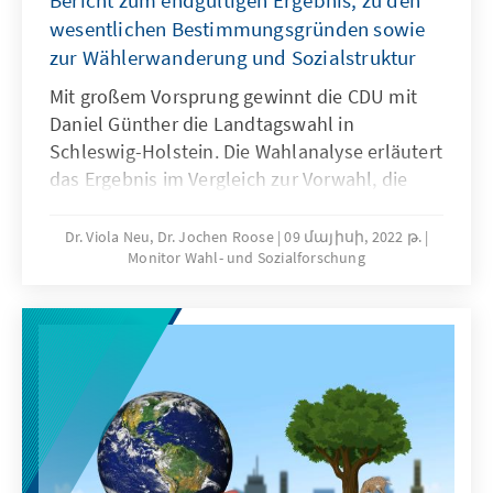
Bericht zum endgültigen Ergebnis, zu den
wesentlichen Bestimmungsgründen sowie
zur Wählerwanderung und Sozialstruktur
Mit großem Vorsprung gewinnt die CDU mit
Daniel Günther die Landtagswahl in
Schleswig-Holstein. Die Wahlanalyse erläutert
das Ergebnis im Vergleich zur Vorwahl, die
Wählerwanderungen und die wesentlichen
Bestimmungsgründe des Wahlergebnisses.
Dr. Viola Neu, Dr. Jochen Roose
09 մայիսի, 2022 թ.
Monitor Wahl- und Sozialforschung
Ausgehend von den Wahltagsbefragungen
und Umfragen im Vorfeld der Wahl wird u. a.
die Bedeutung der Einschätzungen von
Spitzenkandidatinnen und -kandidaten,
Parteikompetenzen sowie die Beurteilung von
Leistungen der Regierung für das
Wahlergebnis erläutert.