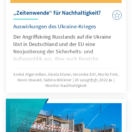
„Zeitenwende“ für Nachhaltigkeit?
Auswirkungen des Ukraine-Krieges
Der Angriffskrieg Russlands auf die Ukraine
löst in Deutschland und der EU eine
Neujustierung der Sicherheits- und
Außenpolitik aus. Aber auch Bereiche
nachhaltiger Entwicklung geraten in
Bewegung, wie Klimaschutz,
André Algermißen, Gisela Elsner, Veronika Ertl, Moritz Fink,
Kevin Oswald, Sabina Wölkner
20 ապրիլի, 2022 թ.
Energieversorgung, Umwelt, Landwirtschaft,
Monitor Nachhaltigkeit
Ernährung, Globale Gesundheit oder
Entwicklungszusammenarbeit. Unser Monitor
skizziert die Auswirkungen des Angriffskrieges
auf diese Themen und zieht ein vorläufiges
Fazit.