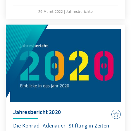
Machtkämpfe, Naturkatastrophen und die
Coronapandemie haben das Jahr geprägt.
29 Maret 2022
Jahresberichte
Liberale Demokratien standen und stehen
weiter unter Druck. Wir erwarten deshalb,
dass unsere Schwerpunktthemen auch im
Jahr 2022 nicht an Relevanz verlieren werden.
Jahresbericht 2020
Die Konrad- Adenauer- Stiftung in Zeiten