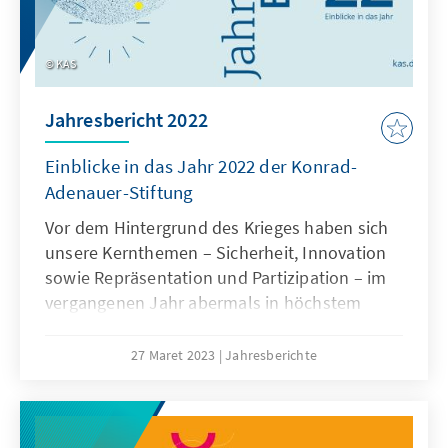
KAS
Jahresbericht 2022
Einblicke in das Jahr 2022 der Konrad-
Adenauer-Stiftung
Vor dem Hintergrund des Krieges haben sich
unsere Kernthemen – Sicherheit, Innovation
sowie Repräsentation und Partizipation – im
vergangenen Jahr abermals in höchs­tem
Maße bewährt. Sie haben unserer Arbeit die
notwendige Orientierung in unruhigen Zeiten
27 Maret 2023
Jahresberichte
gegeben. Wir konnten unsere Positionen
schärfen und gezielt der Öffentlichkeit
vermitteln.