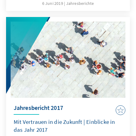
auf die Frage, was uns als Gesellschaft
6 Juni 2019
Jahresberichte
zusammenhält und auf dem Weg in die
Zukunft antreibt. Dies zeigen auch die
vielfältigen Aktivitäten des Jahres 2018, zu
denen dieser Bericht einen Überblick bietet.
Zusammen mit unserem Internetangebot
spiegelt die Publikation das hohe
Engagement, die Kompetenz und die
Leistungsbereitschaft der Mitarbeiterinnen
und Mitarbeiter im In- und Ausland wider.
Jahresbericht 2017
Mit Vertrauen in die Zukunft | Einblicke in
das Jahr 2017