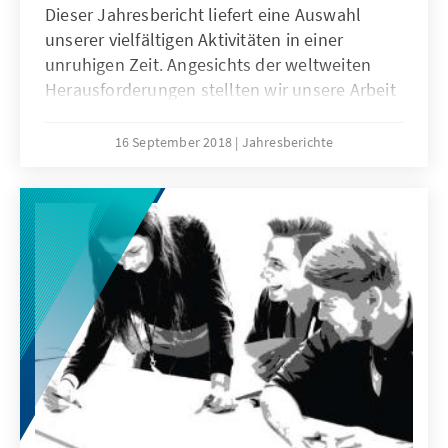
Dieser Jahresbericht liefert eine Auswahl
unserer vielfältigen Aktivitäten in einer
unruhigen Zeit. Angesichts der weltweiten
Herausforderungen stellten wir unsere Arbeit
2017 unter das Leitmotiv „Mit Vertrauen in die
Zukunft“. Zusammen mit unserem
16 September 2018
Jahresberichte
Internetangebot spiegelt die Publikation das
hohe Engagement, die Kompetenz und die
Leistungsbereitschaft der Mitarbeiterinnen
und Mitarbeiter im In- und Ausland wider.