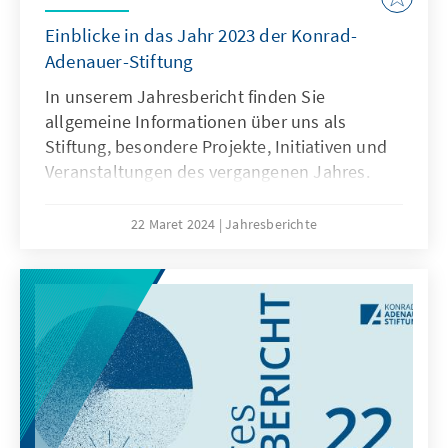
Einblicke in das Jahr 2023 der Konrad-
Adenauer-Stiftung
In unserem Jahresbericht finden Sie
allgemeine Informationen über uns als
Stiftung, besondere Projekte, Initiativen und
Veranstaltungen des vergangenen Jahres.
Darüber hinaus finden Sie Inhalte zu unseren
Schwerpunktthemen, unserem Fellowship
22 Maret 2024
Jahresberichte
mit Prof. Dr. Antje Boetius, Berichte aus den
Hauptabteilungen, besondere Jubiläen,
Informationen zur Förderung, zum Vorstand,
zum Kuratorium, zu verschiedenen
Ausschüssen, zu unserem Freundeskreis und
vieles mehr.