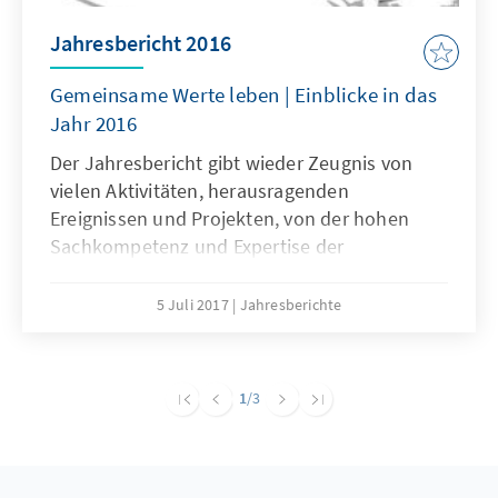
Jahresbericht 2016
Gemeinsame Werte leben | Einblicke in das
Jahr 2016
Der Jahresbericht gibt wieder Zeugnis von
vielen Aktivitäten, herausragenden
Ereignissen und Projekten, von der hohen
Sachkompetenz und Expertise der
Mitarbeiterinnen und Mitarbeiter und ihrem
weltweiten Engagement für Demokratie,
5 Juli 2017
Jahresberichte
Menschenwürde, Freiheit und
Rechtsstaatlichkeit. Sie alle haben unseren
großen Dank mehr als verdient.
1
/3