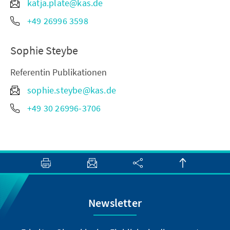
katja.plate@kas.de
+49 26996 3598
Sophie Steybe
Referentin Publikationen
sophie.steybe@kas.de
+49 30 26996-3706
Newsletter