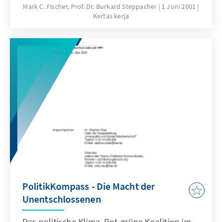
längerfristiger Bedeutung sein.
Mark C. Fischer, Prof. Dr. Burkard Steppacher
1 Juni 2001
Kertas kerja
PolitikKompass - Die Macht der
Unentschlossenen
Das politische Klima, Rot-grüne Koalition im