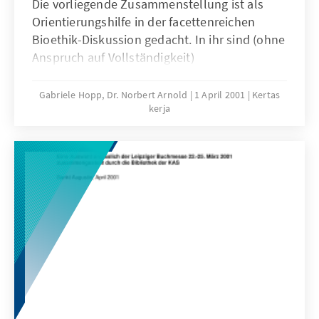
Die vorliegende Zusammenstellung ist als
Orientierungshilfe in der facettenreichen
Bioethik-Diskussion gedacht. In ihr sind (ohne
Anspruch auf Vollständigkeit)
Stellungnahmen und Positionspapiere
wichtiger Organisationen in
Gabriele Hopp, Dr. Norbert Arnold
1 April 2001
Kertas
kerja
Deutschlandstichwortartig zusammengefasst.
Die Bezugsquellen für die Originaltexte sind
jeweils angegeben.