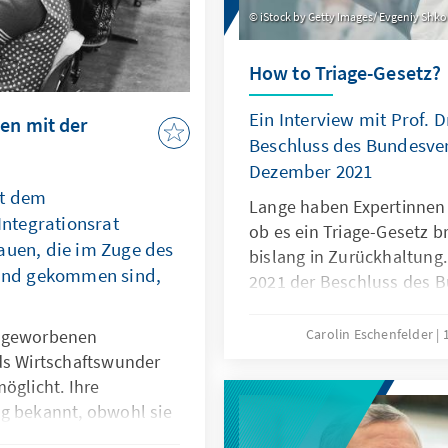
iStock by Getty Images/ Evgeniy Shk
How to Triage-Gesetz?
Ein Interview mit Prof. 
n mit der
Beschluss des Bundesve
Dezember 2021
it dem
Lange haben Expertinnen 
ntegrationsrat
ob es ein Triage-Gesetz br
auen, die im Zuge des
bislang in Zurückhaltun
nd gekommen sind,
2021 der Beschluss des 
zur Triage-Thematik veröf
Interview analysiert Prof.
angeworbenen
Carolin Eschenfelder
Situation und schätzt die
ds Wirtschaftswunder
öglicht. Ihre
ig bekannt, obwohl sie
e sind. Unsere