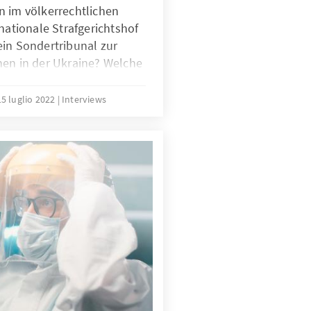
n im völkerrechtlichen
rnationale Strafgerichtshof
ein Sondertribunal zur
hen in der Ukraine? Welche
n Organe der Vereinten
ik vom Institut für
15 luglio 2022
Interviews
lkerrecht an der
hr München betrachtet die
ine aus
Perspektive: Wie können wir
vorgehen?