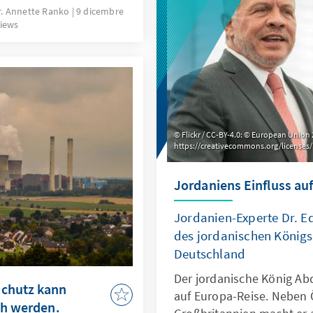
ht die eine Geschichte,
Dr. Annette Ranko
9 dicembre
views
tig wie die Personen
Flickr / CC-BY-4.0: © European Union 
https://creativecommons.org/licenses/
Jordaniens Einfluss au
Jordanien-Experte Dr. 
des jordanischen Königs 
Deutschland
Der jordanische König Abd
schutz kann
auf Europa-Reise. Neben 
ch werden.