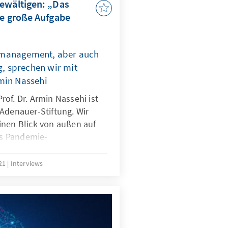
bewältigen: „Das
ne große Aufgabe
nmanagement, aber auch
ng, sprechen wir mit
min Nassehi
of. Dr. Armin Nassehi ist
Adenauer-Stiftung. Wir
inen Blick von außen auf
das Pandemie-
chlands und die
sistenz.
021
Interviews