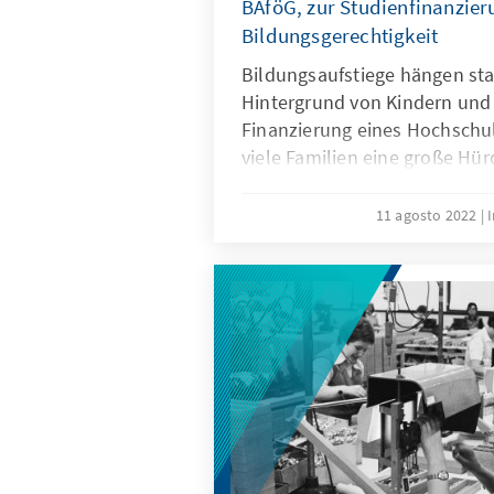
BAföG, zur Studienfinanzier
Bildungsgerechtigkeit
Bildungsaufstiege hängen sta
Hintergrund von Kindern und
Finanzierung eines Hochschul
viele Familien eine große Hür
Leistungen unterbleibt daher 
Potenziale von Kindern und 
11 agosto 2022
nicht ausgeschöpft – mit groß
Betroffenen und für die Gesel
braucht es eine BAföG-Reform
Bildungschancen verbessert.
sollte nicht vom Portemonnai