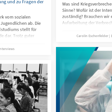
ung und zu Fragen der
Was sind Kriegsverbreche
Sinne? Wofür ist der Inte
zuständig? Brauchen wir 
rk vom sozialen
Aufarbeitung der Verbrec
 Jugendlichen ab. Die
Rolle haben die einzelne
studiums stellt für
Nationen? Dr. Donald Rizn
de dar. Trotz guter
Carolin Eschenfelder
Öffentliches Recht und Vö
oft ein Studium; die
Universität der Bundeswe
Jugendlichen werden
Interviews
Geschehnisse in der Ukra
en Nachteilen für die
völker(straf)rechtlicher 
lschaft. Deshalb
mit Recht gegen Gewalt 
, die die
 Ein Hochschulstudium
e der Eltern abhängen.