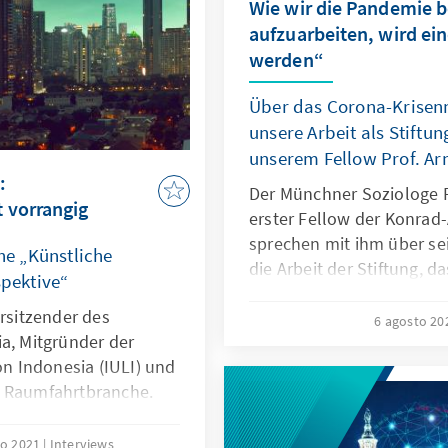
Wie wir die Pandemie 
aufzuarbeiten, wird ei
werden“
Über das Corona-Krise
unsere Arbeit als Stiftu
unserem Fellow Prof. Ar
:
Der Münchner Soziologe Pr
 vorrangig
erster Fellow der Konrad-
sprechen mit ihm über se
ihe „Künstliche
die Arbeit der Stiftung, 
spektive“
Krisenmanagement Deuts
orsitzender des
gesellschaftliche Krisenre
6 agosto 2
a, Mitgründer der
son Indonesia (IULI) und
d Raumfahrtbranche.
io 2021
Interviews