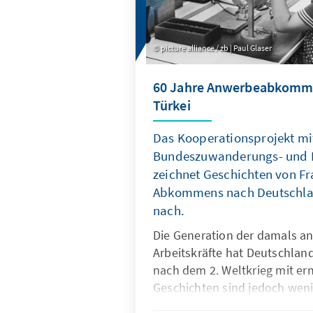
picture alliance / zb | Paul Glaser
60 Jahre Anwerbeabkomme
Türkei
Das Kooperationsprojekt m
Bundeszuwanderungs- und I
zeichnet Geschichten von Fr
Abkommens nach Deutschla
nach.
Die Generation der damals 
Arbeitskräfte hat Deutschlan
nach dem 2. Weltkrieg mit erm
Geschichten sind jedoch wen
Teil der deutschen Geschicht