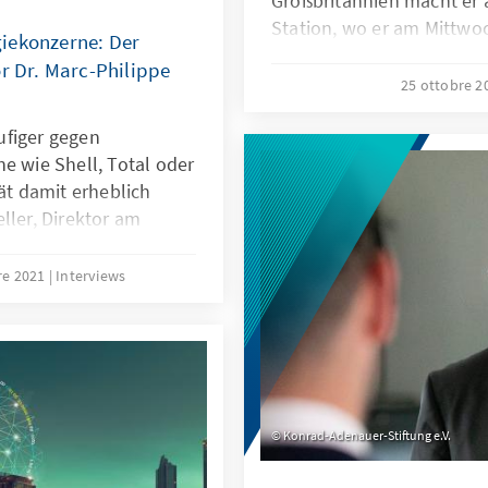
Großbritannien macht er 
Station, wo er am Mittwo
iekonzerne: Der
Merkel empfangen wird. A
or Dr. Marc-Philippe
Teilnahme an der UN-Kli
25 ottobre 
Glasgow geplant. Unser B
ufiger gegen
Edmund Ratka, beantworte
e wie Shell, Total oder
Fragen.
rät damit erheblich
ller, Direktor am
d internationales Privat-
ersität Heidelberg,
re 2021
Interviews
chen Zuständigkeit, zu
pflichten und
ur Rolle der Gerichte
ndel.
Konrad-Adenauer-Stiftung e.V.