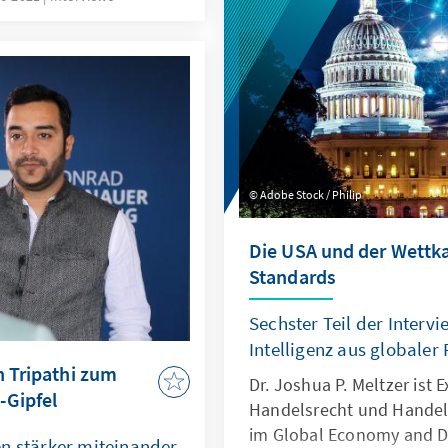
Adobe Stock / Philip
Die USA und der Wettk
Standards
Sechster Teil der Interv
Intelligenz aus globaler
h Tripathi zum
Dr. Joshua P. Meltzer ist 
-Gipfel
Handelsrecht und Handels
im Global Economy and 
n stärker miteinander