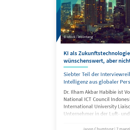
istock / leolintang
KI als Zukunftstechnologie
wünschenswert, aber nicht
Siebter Teil der Interviewre
Intelligenz aus globaler Per
Dr. Ilham Akbar Habibie ist V
National ICT Council Indonesi
International University Liai
Unternehmer in der Luft- un
Jason Chumtong
7 magg