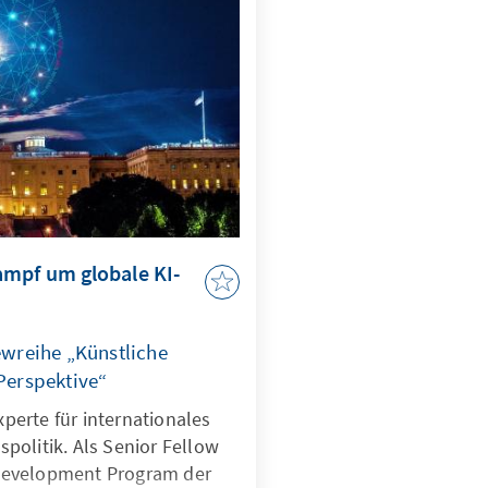
ampf um globale KI-
iewreihe „Künstliche
 Perspektive“
Experte für internationales
politik. Als Senior Fellow
Development Program der