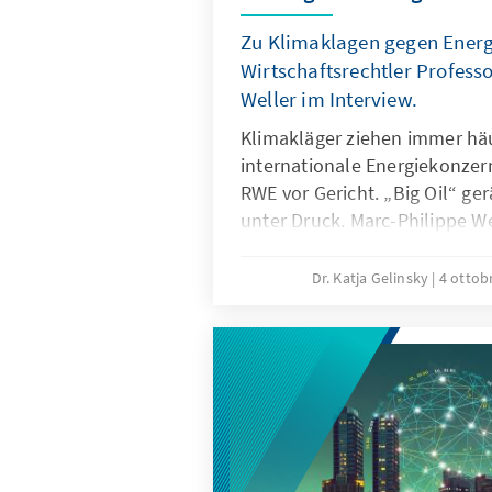
Zu Klimaklagen gegen Energ
Wirtschaftsrechtler Profess
Weller im Interview.
Klimakläger ziehen immer hä
internationale Energiekonzern
RWE vor Gericht. „Big Oil“ ge
unter Druck. Marc-Philippe We
Institut für ausländisches un
und Wirtschaftsrecht der Univ
Dr. Katja Gelinsky
4 ottob
erläutert Fragen zur gerichtli
unternehmerischen Sorgfalts
Kausalitätsproblemen sowie z
im Kampf gegen den Klimawa