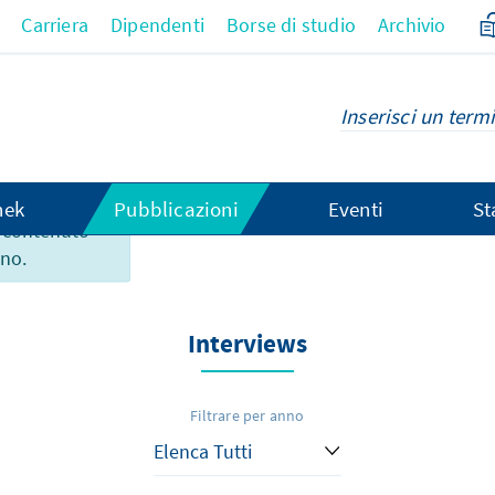
Carriera
Dipendenti
Borse di studio
Archivio
hek
Pubblicazioni
Eventi
St
 contenuto
ano.
Interviews
Filtrare per anno