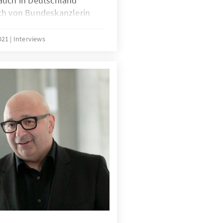
auch in Deutschland
ch von Bundeskanzlerin
ußerdem ist eine
makonferenz COP26 in
2021
Interviews
üroleiter in Amman, Dr.
t dazu die wichtigsten