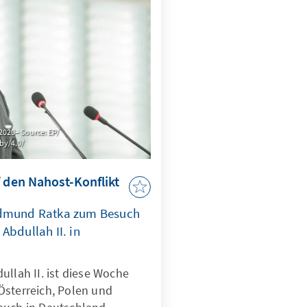
2020– Source: EP/
by/4.0/
f den Nahost-Konflikt
Edmund Ratka zum Besuch
Abdullah II. in
ullah II. ist diese Woche
Österreich, Polen und