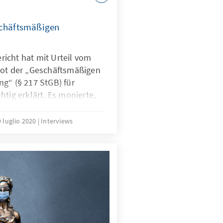
schäftsmäßigen
icht hat mit Urteil vom
bot der „Geschäftsmäßigen
g“ (§ 217 StGB) für
htig erklärt. Es monierte,
Menschen zu stark
ch ist, wie „autonom“
9 luglio 2020
Interviews
Leidensdruck entscheiden
hilft schwerkranken
rliches Leid wirkungsvoll
ilfe – statt Suizidbeihilfe.