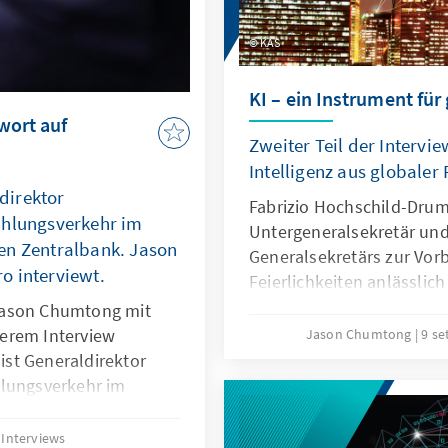
KAS
KI – ein Instrument für
wort auf
Zweiter Teil der Intervi
Intelligenz aus globaler
ldirektor
Fabrizio Hochschild-Dru
ahlungsverkehr im
Untergeneralsekretär un
en Zentralbank. Jason
Generalsekretärs zur Vor
o interviewt.
Feierlichkeiten anlässlic
Gründung der Vereinten N
Jason Chumtong mit
arbeiten zudem an der v
nserem Interview
Jason Chumtong
9 s
vorgelegten Roadmap für 
 ist Generaldirektor
hlungsverkehr im
 Zentralbank (EZB).
nderem wissen, ob
Interviews