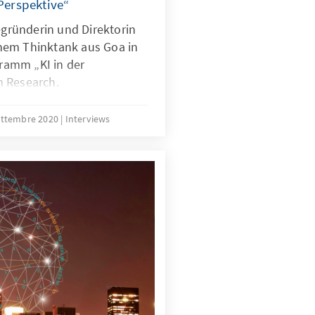
 Perspektive“
begründerin und Direktorin
nem Thinktank aus Goa in
gramm „KI in der
m Research.
ettembre 2020
Interviews