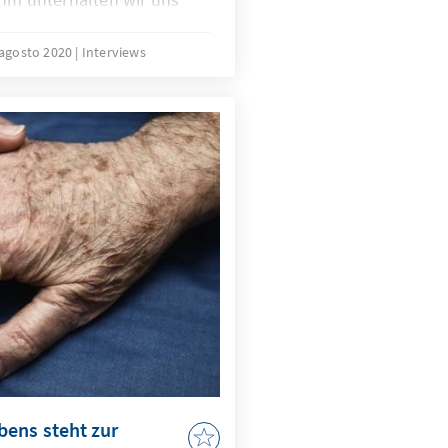
teuerung und Kontrolle
Intelligenz. Es geht um den
 agosto 2020
Interviews
 bei ethischen Grundsätzen
ublik dabei vom Rest der
bens steht zur