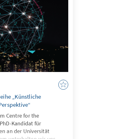
reihe „Künstliche
 Perspektive“
am Centre for the
 PhD-Kandidat für
n an der Universität
ihm unterhalten wir uns