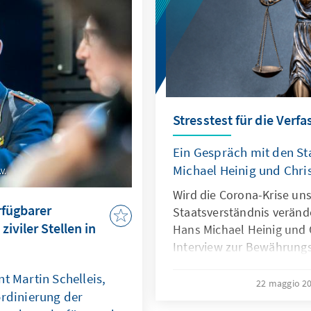
Stresstest für die Ver
Ein Gespräch mit den St
Michael Heinig und Chri
V.
Wird die Corona-Krise un
rfügbarer
Staatsverständnis veränd
iviler Stellen in
Hans Michael Heinig und 
Interview zur Bewährungs
Grundgesetz.
t Martin Schelleis,
22 maggio 2
ordinierung der