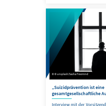
digitales Zentralbankgeld im
Europas Antwort auf Facebook
© unsplash/Sasha Freemind
„Suizidprävention ist eine
gesamtgesellschaftliche A
Interview mit der Vorsitzen