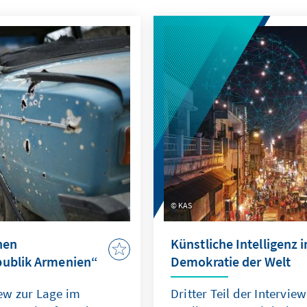
KAS
hen
Künstliche Intelligenz 
publik Armenien“
Demokratie der Welt
ew zur Lage im
Dritter Teil der Intervie