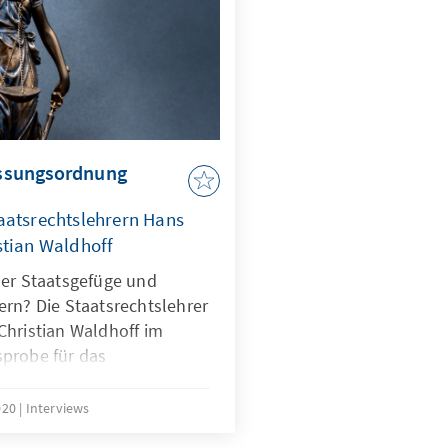
fassungsordnung
aatsrechtslehrern Hans
stian Waldhoff
ser Staatsgefüge und
ern? Die Staatsrechtslehrer
Christian Waldhoff im
probe für das
020
Interviews