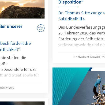
Disposition“
Dr. Thomas Sitte zur ge
Suizidbeihilfe
iler unserer
Das Bundesverfassungsger
26. Februar 2020 das Ver
Förderung der Selbsttötun
beck fordert die
verfassungswidrig und nic
ttlichkeit“
dass die Autonomie des 
beschnitten werde. Fragli
ie stellen die
Dr. Norbert Arnold
2
Menschen unter starkem 
große
können. Palliativmedizin 
insbesondere für das
Menschen. Sie kann körpe
ft und Staat sowie für
lindern und bietet Lebensh
d soziale Gerechtigkeit.
eck zeigt in unserem
Interviews
ass das Vertrauen
rgern der Grundpfeiler
.