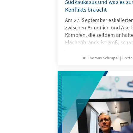
Südkaukasus und was es zur
Konflikts braucht
Am 27. September eskalierte
zwischen Armenien und Aserb
Kämpfen, die seitdem anhalte
Flächenbrands ist groß, schä
ein. Über die aktuelle Lage, 
Einfluss weiterer Akteure de
Dr. Thomas Schrapel
1 ott
mehr braucht, als Aufforderu
spricht er im Interview mit k
leitet von Georgiens Hauptsta
Politischen Dialog Südkauka
Adenauer-Stiftung und ist dor
Armenien und Aserbaidschan