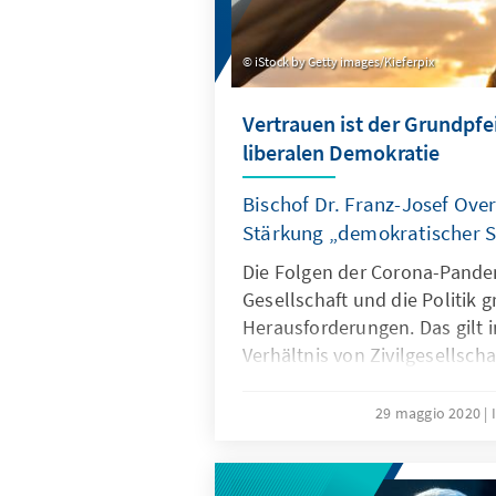
iStock by Getty images/Kieferpix
Vertrauen ist der Grundpfe
liberalen Demokratie
Bischof Dr. Franz-Josef Over
Stärkung „demokratischer Si
Die Folgen der Corona-Pandem
Gesellschaft und die Politik 
Herausforderungen. Das gilt 
Verhältnis von Zivilgesellscha
wirtschaftliche Prosperität un
Bischof Dr. Franz-Josef Overb
29 maggio 2020
Interview eindrücklich auf, d
zwischen Bürgerinnen und Bü
einer liberalen Demokratie ist