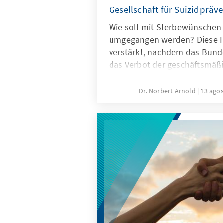
Gesellschaft für Suizidpräv
Wie soll mit Sterbewünsche
umgegangen werden? Diese Fr
verstärkt, nachdem das Bund
das Verbot der geschäftsmäßig
nichtig erklärt hat. Suizidbeihi
schwerwiegende Fragen auf, di
Dr. Norbert Arnold
13 ago
gilt. In vielen Fällen ist Leben
geboten. Suizidprävention erö
neue Lebensperspektiven.