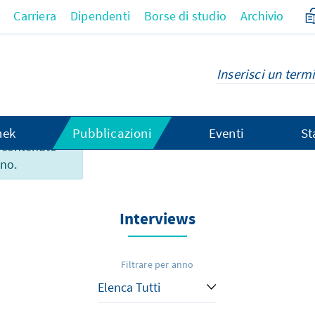
Carriera
Dipendenti
Borse di studio
Archivio
hek
Pubblicazioni
Eventi
St
 contenuto
ano.
Interviews
Filtrare per anno