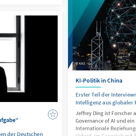
 Form eines E-Euros
s Libra ist?
KAS
KI-Politik in China
Erster Teil der Interview
Intelligenz aus globaler
Jeffrey Ding ist Forscher 
ufgabe“
Governance of AI und ein
Internationale Beziehunge
den der Deutschen
Oxford. Im Gespräch mit 