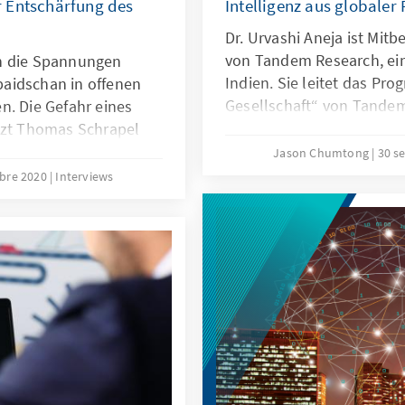
 Entschärfung des
Intelligenz aus globaler
Dr. Urvashi Aneja ist Mit
von Tandem Research, ei
n die Spannungen
Indien. Sie leitet das Pro
aidschan in offenen
Gesellschaft“ von Tande
n. Die Gefahr eines
tzt Thomas Schrapel
die Hintergründe, den
Jason Chumtong
30 s
r Region und warum es
obre 2020
Interviews
ngen zur Waffenruhe,
as.de. Thomas Schrapel
dt Tiflis aus den
sus der Konrad-
t auch zuständig für
.