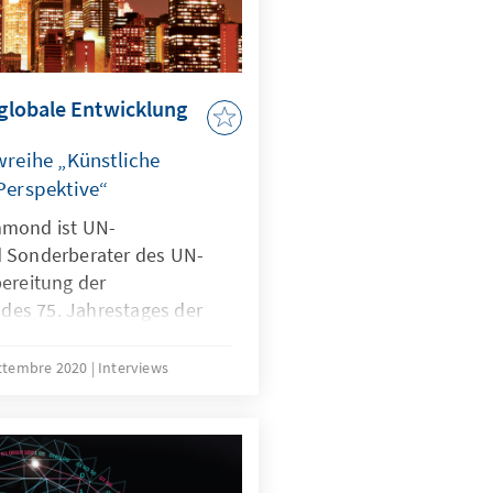
 globale Entwicklung
ewreihe „Künstliche
 Perspektive“
mmond ist UN-
d Sonderberater des UN-
bereitung der
h des 75. Jahrestages der
ationen. Er und sein Team
om UN-Generalsekretär
ettembre 2020
Interviews
digitale Kooperation.