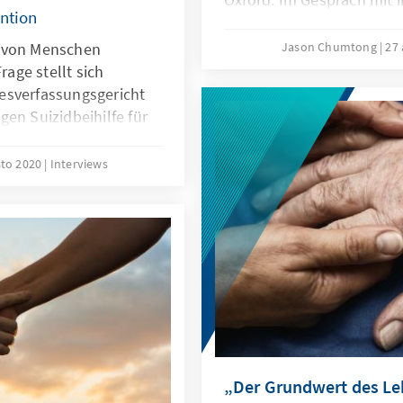
ention
über Chinas politische S
beim Einsatz Künstlicher 
n von Menschen
Jason Chumtong
27
institutionellen Einfluss
age stellt sich
und wie sich die Volksrep
esverfassungsgericht
Welt unterscheidet.
en Suizidbeihilfe für
lfe wirft
e es zu reflektieren
sto 2020
Interviews
shilfe statt Sterbehilfe
ffnet Suizidwilligen
„Der Grundwert des Le