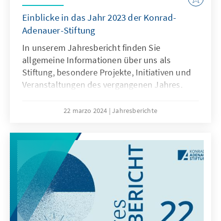
Einblicke in das Jahr 2023 der Konrad-
Adenauer-Stiftung
In unserem Jahresbericht finden Sie
allgemeine Informationen über uns als
Stiftung, besondere Projekte, Initiativen und
Veranstaltungen des vergangenen Jahres.
Darüber hinaus finden Sie Inhalte zu unseren
Schwerpunktthemen, unserem Fellowship
22 marzo 2024
Jahresberichte
mit Prof. Dr. Antje Boetius, Berichte aus den
Hauptabteilungen, besondere Jubiläen,
Informationen zur Förderung, zum Vorstand,
zum Kuratorium, zu verschiedenen
Ausschüssen, zu unserem Freundeskreis und
vieles mehr.