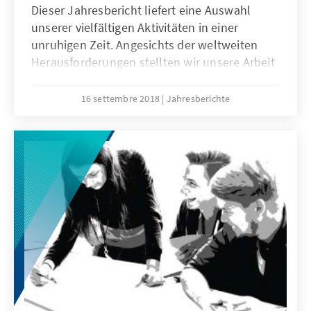
Dieser Jahresbericht liefert eine Auswahl
unserer vielfältigen Aktivitäten in einer
unruhigen Zeit. Angesichts der weltweiten
Herausforderungen stellten wir unsere Arbeit
2017 unter das Leitmotiv „Mit Vertrauen in die
Zukunft“. Zusammen mit unserem
16 settembre 2018
Jahresberichte
Internetangebot spiegelt die Publikation das
hohe Engagement, die Kompetenz und die
Leistungsbereitschaft der Mitarbeiterinnen
und Mitarbeiter im In- und Ausland wider.