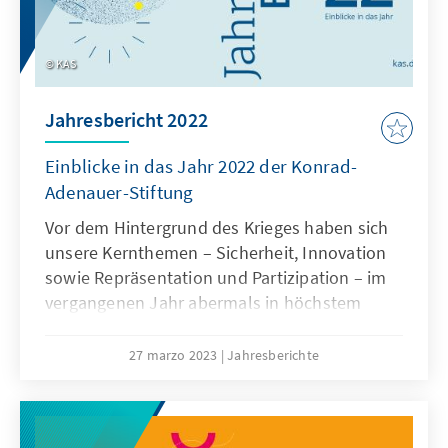
KAS
Jahresbericht 2022
Einblicke in das Jahr 2022 der Konrad-
Adenauer-Stiftung
Vor dem Hintergrund des Krieges haben sich
unsere Kernthemen – Sicherheit, Innovation
sowie Repräsentation und Partizipation – im
vergangenen Jahr abermals in höchs­tem
Maße bewährt. Sie haben unserer Arbeit die
notwendige Orientierung in unruhigen Zeiten
27 marzo 2023
Jahresberichte
gegeben. Wir konnten unsere Positionen
schärfen und gezielt der Öffentlichkeit
vermitteln.