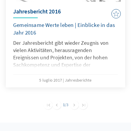
Jahresbericht 2016
Gemeinsame Werte leben | Einblicke in das
Jahr 2016
Der Jahresbericht gibt wieder Zeugnis von
vielen Aktivitäten, herausragenden
Ereignissen und Projekten, von der hohen
Sachkompetenz und Expertise der
Mitarbeiterinnen und Mitarbeiter und ihrem
weltweiten Engagement für Demokratie,
5 luglio 2017
Jahresberichte
Menschenwürde, Freiheit und
Rechtsstaatlichkeit. Sie alle haben unseren
großen Dank mehr als verdient.
1
/3