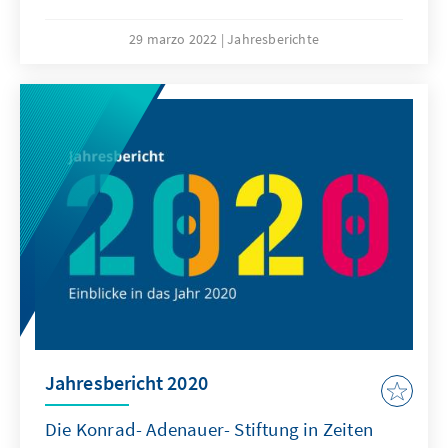
Machtkämpfe, Naturkatastrophen und die
Coronapandemie haben das Jahr geprägt.
29 marzo 2022
Jahresberichte
Liberale Demokratien standen und stehen
weiter unter Druck. Wir erwarten deshalb,
dass unsere Schwerpunktthemen auch im
Jahr 2022 nicht an Relevanz verlieren werden.
Jahresbericht 2020
Die Konrad- Adenauer- Stiftung in Zeiten