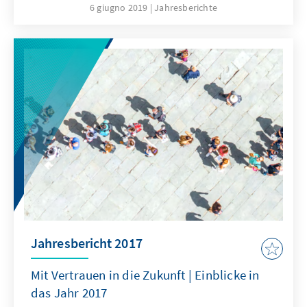
auf die Frage, was uns als Gesellschaft
6 giugno 2019
Jahresberichte
zusammenhält und auf dem Weg in die
Zukunft antreibt. Dies zeigen auch die
vielfältigen Aktivitäten des Jahres 2018, zu
denen dieser Bericht einen Überblick bietet.
Zusammen mit unserem Internetangebot
spiegelt die Publikation das hohe
Engagement, die Kompetenz und die
Leistungsbereitschaft der Mitarbeiterinnen
und Mitarbeiter im In- und Ausland wider.
Jahresbericht 2017
Mit Vertrauen in die Zukunft | Einblicke in
das Jahr 2017