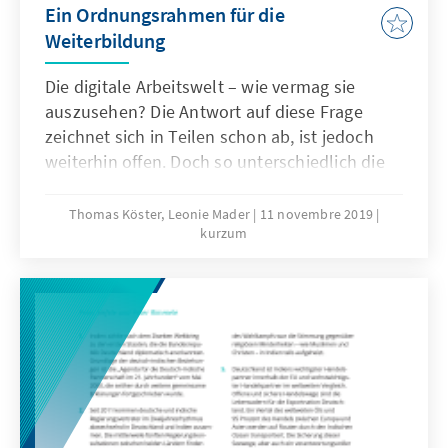
Ein Ordnungsrahmen für die
Weiterbildung
Die digitale Arbeitswelt – wie vermag sie
auszusehen? Die Antwort auf diese Frage
zeichnet sich in Teilen schon ab, ist jedoch
weiterhin offen. Doch so unterschiedlich die
Szenarien auch sind, so haben sie gemein,
dass eine steigende Bedeutung von
Thomas Köster, Leonie Mader
11 novembre 2019
kurzum
Weiterbildung und lebenslangen Lernens
eintreten wird. Dieses Papier arbeitet heraus,
welche politischen Maßnahmen für mehr
Weiterbildung und Weiterbildungskultur auf
Basis der bisherigen Erkenntnisse sinnvoll
erscheinen. Dabei fungiert die Soziale
Marktwirtschaft als wirtschaftspolitisches
Leitbild.