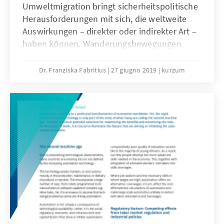
Umweltmigration bringt sicherheitspolitische
Herausforderungen mit sich, die weltweite
Auswirkungen – direkter oder indirekter Art –
haben können. Wanderungsbewegungen
infolge des globalen Klimawandels können zu
politischer, gesellschaftlicher oder
Dr. Franziska Fabritius
27 giugno 2019
kurzum
wirtschaftlicher Destabilisierung der
Ursprungsländer führen. Im Falle
grenzüberschreitender Migration kann sie sich
auf Nachbarländer bzw. -regionen übertragen.
Nachbarregionen der Bundesrepublik
Deutschland und der Europäischen Union wie
Nordafrika und Subsahara-Afrika sowie der
Nahe Osten sind hinsichtlich der Folgen des
Klimawandels besonders gefährdet. Was
können Deutschland, die EU und die direkt
betroffenen Staaten tun, um die akuten
Auswirkungen von Umweltmigration und die