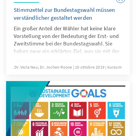
Stimmzettel zur Bundestagswahl müssen
verständlicher gestaltet werden
Ein großer Anteil der Wähler hat keine klare
Vorstellung von der Bedeutung der Erst- und
Zweitstimme bei der Bundestagswahl. Sie
haben zwar ein erklärtes Ziel, was sie mit der
Vergabe der Erst- und Zweitstimme erreichen
möchten, doch setzen sie diese regelmäßig
Dr. Viola Neu, Dr. Jochen Roose
10 ottobre 2019
kurzum
entgegen ihren Präferenzen ein. Dies sind
Ergebnisse einer qualitativen Befragung der
Konrad-Adenauer-Stiftung. Die Informationen
auf dem Stimmzettel führen zu mehreren
Missverständnissen. Daher schlagen wir vor,
den Stimmzettel neu zu gestalten.