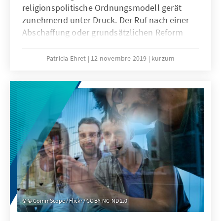
religionspolitische Ordnungsmodell gerät
zunehmend unter Druck. Der Ruf nach einer
Abschaffung oder grundsätzlichen Reform
dieses Modells geht jedoch an den aktuellen
Notwendigkeiten vorbei. Wie kann das
Patricia Ehret
12 novembre 2019
kurzum
religionspolitische Ordnungsmodell in
Deutschland weiterentwickelt werden?
© CommScope / Flickr / CC BY-NC-ND 2.0