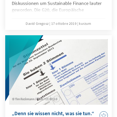
Diskussionen um Sustainable Finance lauter
geworden. Die G20, die Europäische
Kommission und die Bundespolitik befassen
sich derzeit intensiv mit dem Thema. Es geht
David Gregosz
17 ottobre 2019
kurzum
darum, wie man Finanzmarktakteure
ordnungspolitisch bewegen kann,
ökologische und soziale Belange stärker in
Anlageentscheidungen einzubeziehen. Die
politische Auseinandersetzung darüber hat in
Deutschland spät begonnen, während in
Brüssel längst legislative Vorschläge
unterwegs sind.
Tim Reckmann / flickr / CC BY 2.0
„Denn sie wissen nicht, was sie tun.“