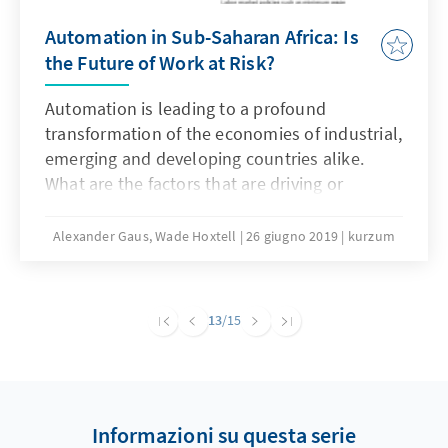
Ursachen zu bekämpfen sowie die Resilienz
Automation in Sub-Saharan Africa: Is
zu stärken?
the Future of Work at Risk?
Automation is leading to a profound
transformation of the economies of industrial,
emerging and developing countries alike.
What are the factors that are driving or
inhibiting the automation revolution in Sub-
Saharan Africa? Is automation a threat to the
Alexander Gaus, Wade Hoxtell
26 giugno 2019
kurzum
countries’ workforces? The “in short”
analyses the potential impact of automation
on Sub-Saharan African economies and
13
/15
provides a basis to frame future debates on
the topic.
Informazioni su questa serie