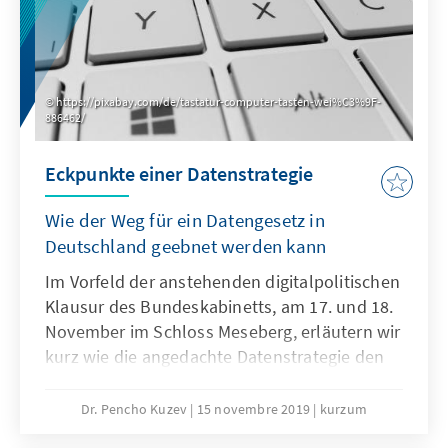
https://pixabay.com/de/tastatur-computer-tasten-wei%C3%9F-
886462/
Eckpunkte einer Datenstrategie
Wie der Weg für ein Datengesetz in
Deutschland geebnet werden kann
Im Vorfeld der anstehenden digitalpolitischen
Klausur des Bundeskabinetts, am 17. und 18.
November im Schloss Meseberg, erläutern wir
kurz wie die angedachte Datenstrategie den
Weg für ein Datengesetz in Deutschland
ebnen kann.
Dr. Pencho Kuzev
15 novembre 2019
kurzum