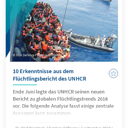
im September 2015. Neben einer globalen
Bestandsaufnahme zum aktuellen
Umsetzungsstand der Sustainable
Development Goals (SDGs) soll bei diesem
Gipfel auch das Instrument des HLPF als
solches hinsichtlich seiner Wirksamkeit als
Kontrollmechanismus des Agenda-Prozesses
kritisch betrachtet werden.
Irish Defence Forces/wikimedia
10 Erkenntnisse aus dem
Flüchtlingsbericht des UNHCR
Ende Juni legte das UNHCR seinen neuen
Bericht zu globalen Flüchtlingstrends 2018
vor. Die folgende Analyse fasst einige zentrale
Aussagen kurz zusammen.