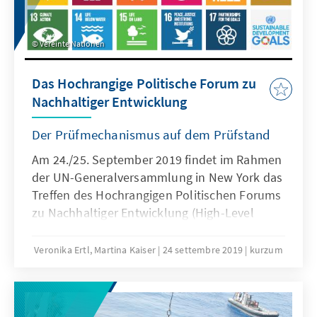
Vereinte Nationen
Das Hochrangige Politische Forum zu
Nachhaltiger Entwicklung
Der Prüfmechanismus auf dem Prüfstand
Am 24./25. September 2019 findet im Rahmen
der UN-Generalversammlung in New York das
Treffen des Hochrangigen Politischen Forums
zu Nachhaltiger Entwicklung (High-Level
Political Forum, HLPF) auf Ebene der Staats-
und Regierungschefs statt – der sogenannte
Veronika Ertl, Martina Kaiser
24 settembre 2019
kurzum
UN-Nachhaltigkeitsgipfel („SDG-Gipfel“). Es
ist das erste Treffen des HLPF auf dieser
Ebene seit Verabschiedung der Agenda 2030