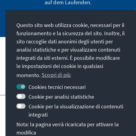
auf dem Laufenden.
Jetzt abonnieren
Questo sito web utilizza cookie, necessari per il
funzionamento e la sicurezza del sito. Inoltre, il
sito raccoglie dati anonimi degli utenti per
analisi statistiche e per visualizzare contenuti
La nostra missione
integrati da siti esterni. È possibile modificare
le impostazioni dei cookie in qualsiasi
Contatto
momento.
Scopri di più
Altre offerte della fondazione
Cookies tecnici necessari
Cookie per analisi statistiche
Colophon
Protezione dei dati
Cookie per la visualizzazione di contenuti
Termini e condizioni
integrati
Erklärung zur Barrierefreiheit
Barriere melden
Nota: la pagina verrà ricaricata per attivare la
Mappa del sito
modifica
© Konrad-Adenauer-Stiftung e.V. 2026