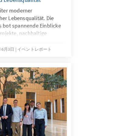
eiter moderner
er Lebensqualität. Die
s bot spannende Einblicke
projekte, nachhaltige
ellschaftlichen
s – ergänzt durch
6年6月3日
イベントレポート
nd Kunsterlebnisse.