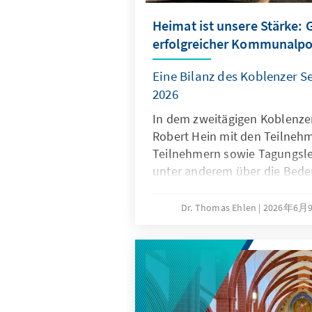
Heimat ist unsere Stärke:
erfolgreicher Kommunalpol
Eine Bilanz des Koblenzer Se
2026
In dem zweitägigen Koblenzer
Robert Hein mit den Teilneh
Teilnehmern sowie Tagungsleit
unter anderem über die Bede
von Geschäftsordnungen und
der Öffentlichkeitsarbeit: Pra
Dr. Thomas Ehlen
2026年6月
kommunale Entscheidungsträ