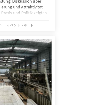
ltung: Diskussion über
ierung und Attraktivität
 Praxis und Politik zeigten
de brachten Fragen ein.
rgernahe Verwaltung durch
10日
イベントレポート
nt.