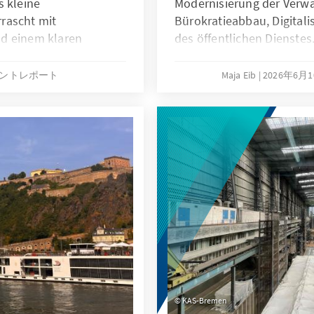
s kleine
Modernisierung der Verwa
rascht mit
Bürokratieabbau, Digitalis
d einem klaren
des öffentlichen Dienstes.
Reformansätze; Studieren
Ziel: zukunftsfähige, bü
ントレポート
Maja Eib
2026年6月
Innovation und Engageme
KAS-Bremen