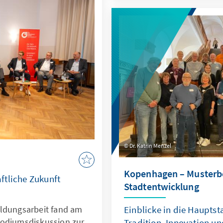
Dr. Katrin Menzel
Kopenhagen – Musterbe
ftliche Zukunft
Stadtentwicklung
ildungsarbeit fand am
Einblicke in die Haupts
Podiumsdiskussion zur
Tradition, Innovation u