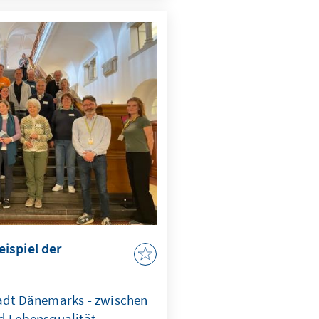
ispiel der
tadt Dänemarks - zwischen
nd Lebensqualität