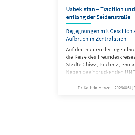
Usbekistan – Tradition un
entlang der Seidenstraße
Begegnungen mit Geschichte
Aufbruch in Zentralasien
Auf den Spuren der legendäre
die Reise des Freundeskreises
Städte Chiwa, Buchara, Sama
Neben beeindruckenden UNE
bot die Reise spannende Einbl
Kultur, Religion und die gesel
Dr. Kathrin Menzel
2026年6
Entwicklung des modernen U