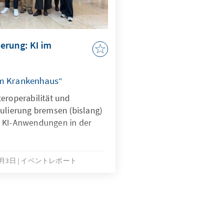
erung: KI im
im Krankenhaus“
eroperabilität und
gulierung bremsen (bislang)
n KI-Anwendungen in der
6月3日
イベントレポート