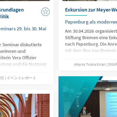
 Grundlagen
Exkursion zur Meyer-We
itik
Papenburg als moderner
minars 29. bis 30. Mai
Am 30.04.2026 organisier
Stiftung Bremen eine Exk
nach Papenburg. Die Anre
 Seminar diskutierte
mit dem Bus von Bremen 
merinnen und
begrüßte Ralf Altenhof d
erin Vera Offizier
erste Informationen zur Me
utung und die Nutzung
Aleyna Tuana Ercan
202
dass die Werft unter and
 sowie die Grundlagen
Kreuzfahrtschiffe für int
xisnahe Einblicke für
9日
イベントレポート
die eine Größe von mehre
ger.
erreichen können, und v
Einblicke auf das Werftge