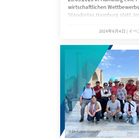
wirtschaftlichen Wettbewerbs
Standortes Hamburg statt. I
Frage, wie die Hansestadt u
komplexen wirtschaftlichen
2026年6月4日
イベ
ihre Standortattraktivität sic
weiterentwickeln kann. Ein B
Brendel, Tagungsleiter der 
Stiftung e.V.
Dr. Katrin Menzel