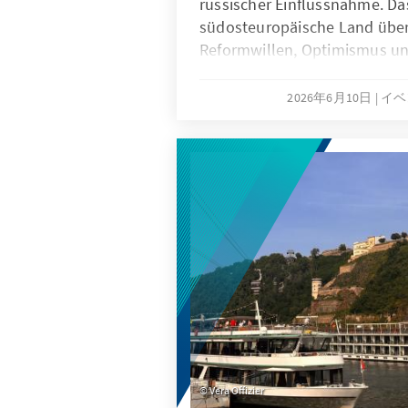
russischer Einflussnahme. Da
südosteuropäische Land über
Reformwillen, Optimismus un
Bekenntnis zu Europa.
2026年6月10日
イベ
Vera Offizier