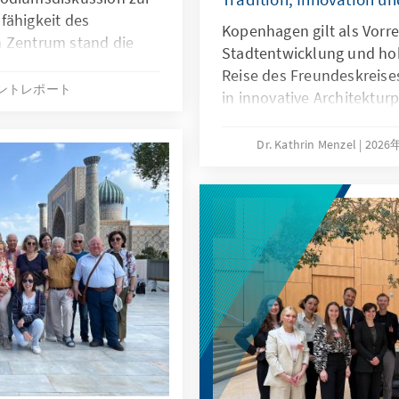
fähigkeit des
Kopenhagen gilt als Vorr
m Zentrum stand die
Stadtentwicklung und hoh
nter zunehmend
Reise des Freundeskreise
 Rahmenbedingungen
ントレポート
in innovative Architektur
hern und
Stadtplanung und die ges
ericht von Maximilian
Erfolgsfaktoren Dänemark
Dr. Kathrin Menzel
202
Konrad-Adenauer-
beeindruckende Kultur- u