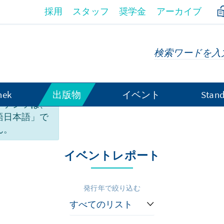
採用
スタッフ
奨学金
アーカイブ
hek
出版物
イベント
Stand
ンテンツは、
語日本語」で
稿
ん。
イベントレポート
発行年で絞り込む