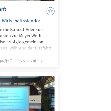
rft
 Wirtschaftsstandort
te die Konrad-Adenauer-
ursion zur Meyer Werft
ise erfolgte gemeinsam
aus. Während der Busfahrt
ie Teilnehmenden und gab
yer Werft. Er erklärte,
6年6月9日
イベントレポート
erem große
ernationale Reedereien baut,
ren Fußballfeldern
ersprach besondere
lände.