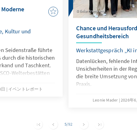
d Moderne
Beke-Bramkamp
Chance und Herausford
, Kultur und
Gesundheitsbereich
n Seidenstraße führte
Werkstattgespräch „KI 
 durch die historischen
Datenlücken, fehlende Int
rkand und Taschkent.
Unsicherheiten in der Re
SCO-Welterbestätten
die breite Umsetzung vo
icke in Geschichte,
Praxis.
lschaftliche
月3日
イベントレポート
sbekistans.
Leonie Mader
2026年
5
/92