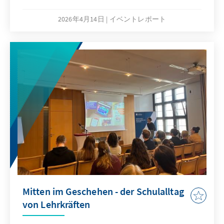
Europa. Der Sicherheitsexperte ist Gründer
und Direktor des IRIS – Instituts für
2026年4月14日
イベントレポート
Risikoanalyse und Internationale Sicherheit.
Ein Bericht von Fynn Verheyen, Fotos: Cetin
Yaman, Freier Journalist / Pressefotograf
Mitten im Geschehen - der Schulalltag
von Lehrkräften