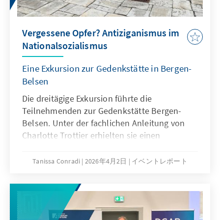
Vergessene Opfer? Antiziganismus im
Nationalsozialismus
Eine Exkursion zur Gedenkstätte in Bergen-
Belsen
Die dreitägige Exkursion führte die
Teilnehmenden zur Gedenkstätte Bergen-
Belsen. Unter der fachlichen Anleitung von
Charlotte Trottier erhielten sie einen
tiefgehenden Einblick in die Geschichte der
NS-Verfolgung von Sinti und Roma sowie in
Tanissa Conradi
2026年4月2日
イベントレポート
gegenwärtige Formen des Antiziganismus.
Durch die Verbindung aus historischer
Recherche, inhaltlichen Impulsen und
gemeinsamer Reflexion entstand ein