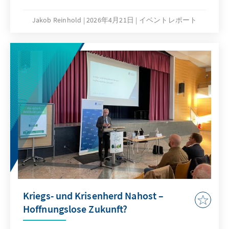
Rund 90 Teilnehmerinnen und Teilnehmer
aus Bundes- und Länderparlamenten, aus
Jakob Reinhold
2026年4月21日
イベントレポート
dem Gesundheitsbereich (Charité Berlin,
Universitätsklinik Hamburg-Eppendorf,
Mediensuchberatungsstellen) und dem
Bereich der Medienpädagogik diskutierten
über die derzeitigen politischen Ideen zur
Regulierung der sozialen Plattformen im
Internet.
Kriegs- und Krisenherd Nahost –
Hoffnungslose Zukunft?