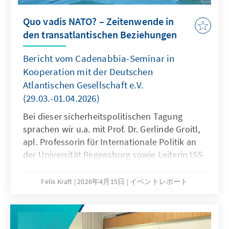
Quo vadis NATO? – Zeitenwende in
den transatlantischen Beziehungen
Bericht vom Cadenabbia-Seminar in
Kooperation mit der Deutschen
Atlantischen Gesellschaft e.V.
(29.03.-01.04.2026)
Bei dieser sicherheitspolitischen Tagung
sprachen wir u.a. mit Prof. Dr. Gerlinde Groitl,
apl. Professorin für Internationale Politik an
der Universität Regensburg sowie Leiterin ISS
Institut für Sicherheit und Strategie in
München und Dr. Andrew B. Denison, Direktor
Felix Kraft
2026年4月15日
イベントレポート
von Transatlantic Networks.