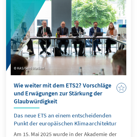
Anselmi das Konzept der Kulturhauptstadt
vor. Ein weiterer Höhepunkt war der Besuch
des Kaßberg-Gefängnismuseums, das die
Geschichte des Gefängnisses in
verschiedenen Zeitepochen beleuchtet. Zum
Schlus folgte eine Stadtführung mit Peter
Patt, der wichtige Sehenswürdigkeiten wie
das alte Rathaus und den Karl-Marx-Kopf
zeigte.
KAS/Gerd Markert
Wie weiter mit dem ETS2? Vorschläge
und Erwägungen zur Stärkung der
Glaubwürdigkeit
Das neue ETS an einem entscheidenden
Punkt der europäischen Klimaarchitektur
Am 15. Mai 2025 wurde in der Akademie der