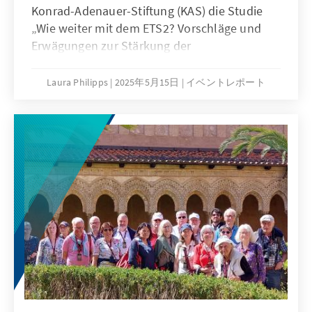
Konrad-Adenauer-Stiftung (KAS) die Studie
„Wie weiter mit dem ETS2? Vorschläge und
Erwägungen zur Stärkung der
Glaubwürdigkeit“ von Prof. Dr. Ottmar
Edenhofer und Dr. Michael Pahle des
Laura Philipps
2025年5月15日
イベントレポート
Potsdam-Institut für Klimafolgenforschung
(PIK) vorgestellt. Die Fachkonferenz brachte
Expertinnen und Experten aus Wissenschaft,
Industrie und Politik zusammen und setzte
Impulse, wie das Emissionshandelssystem
ETS2 glaubwürdig, sozial ausgewogen und
wirtschaftlich tragfähig umgesetzt werden
kann.