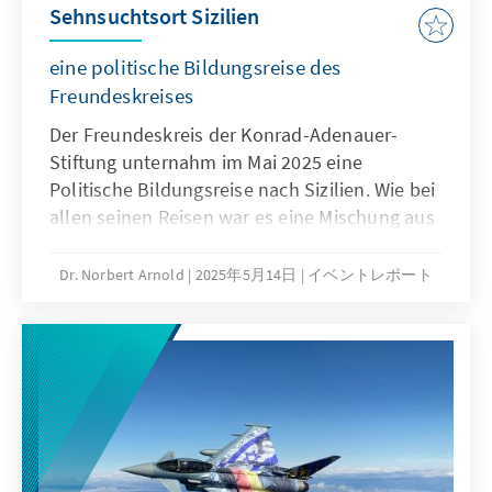
Sehnsuchtsort Sizilien
eine politische Bildungsreise des
Freundeskreises
Der Freundeskreis der Konrad-Adenauer-
Stiftung unternahm im Mai 2025 eine
Politische Bildungsreise nach Sizilien. Wie bei
allen seinen Reisen war es eine Mischung aus
Sightseeing- und Diskussionsprogramm.
Gesellschaftliche und politische Aspekte
Dr. Norbert Arnold
2025年5月14日
イベントレポート
standen im Vordergrund.