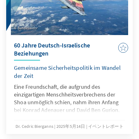
Bundeswehr
60 Jahre Deutsch-Israelische
Beziehungen
Gemeinsame Sicherheitspolitik im Wandel
der Zeit
Eine Freundschaft, die aufgrund des
einzigartigen Menschheitsverbrechens der
Shoa unmöglich schien, nahm ihren Anfang
bei Konrad Adenauer und David Ben Gurion.
Heute ist daraus eine kraftvolle
Sicherheitspartnerschaft erwachsen. Sie ist
Dr. Cedric Bierganns
2025年5月14日
イベントレポート
geprägt durch eine vorausschauende, beiden