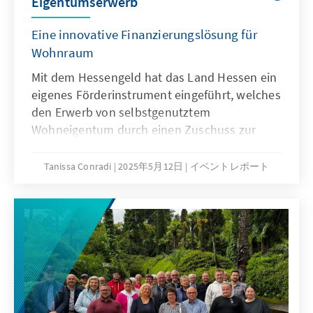
Eigentumserwerb
Eine innovative Finanzierungslösung für
Wohnraum
Mit dem Hessengeld hat das Land Hessen ein
eigenes Förderinstrument eingeführt, welches
den Erwerb von selbstgenutztem
Wohneigentum durch einen Zuschuss zur
Grunderwerbsteuer unterstützt. Ziel ist es,
landespolitisch einen gezielten Impuls für
Tanissa Conradi
2025年5月12日
イベントレポート
mehr Eigentum, bezahlbares Bauen und eine
stärkere Bauwirtschaft zu setzen.