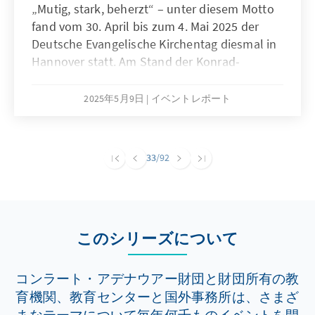
„Mutig, stark, beherzt“ – unter diesem Motto
fand vom 30. April bis zum 4. Mai 2025 der
Deutsche Evangelische Kirchentag diesmal in
Hannover statt. Am Stand der Konrad-
Adenauer-Stiftung auf dem sogenannten
„Markt der Möglichkeiten“ kamen
2025年5月9日
イベントレポート
Vertreterinnen und Vertreter aus Politik,
Kirche und Gesellschaft zusammen, um über
aktuelle gesellschaftliche Herausforderungen
33
/92
zu diskutieren.
このシリーズについて
コンラート・アデナウアー財団と財団所有の教
育機関、教育センターと国外事務所は、さまざ