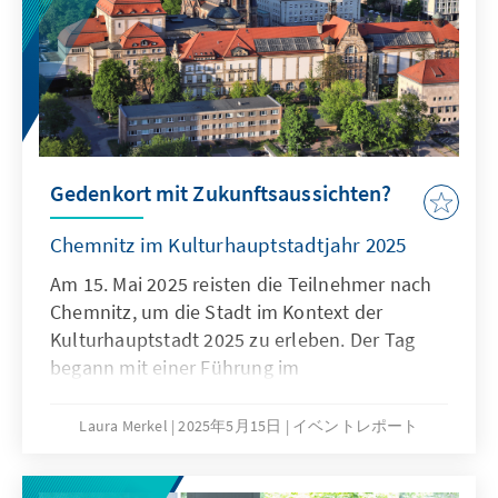
Gedenkort mit Zukunftsaussichten?
Chemnitz im Kulturhauptstadtjahr 2025
Am 15. Mai 2025 reisten die Teilnehmer nach
Chemnitz, um die Stadt im Kontext der
Kulturhauptstadt 2025 zu erleben. Der Tag
begann mit einer Führung im
Industriemuseum, wo die Geschichte der
sächsischen Industrie und das Leben von
Laura Merkel
2025年5月15日
イベントレポート
Jørgen Skafte Rasmussen thematisiert
wurden. Nach dem Mittagessen stellte Pascal