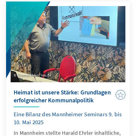
Seiten zugutekommende
Rüstungskooperation und Deutschlands Rolle
als nachrichtendienstlicher Unterstützer und
immer wieder diskreter Vermittler im
Hintergrund, wie Oberst Dr. Klaus Jürgen
Haffner, Verteidigungsattaché an der
Deutschen Botschaft in Israel von 2018-2022,
und Dr. Gerhard Conrad vor mehr als 100
geladenen Gästen fachkundig darlegten.
Thomas Ehlen / kas.de
Heimat ist unsere Stärke: Grundlagen
erfolgreicher Kommunalpolitik
Eine Bilanz des Mannheimer Seminars 9. bis
10. Mai 2025
In Mannheim stellte Harald Ehrler inhaltliche,