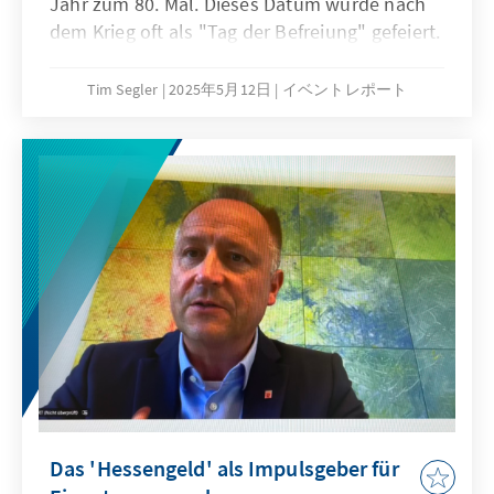
Jahr zum 80. Mal. Dieses Datum wurde nach
dem Krieg oft als "Tag der Befreiung" gefeiert.
Im Osten hingegen konnte man sich
bestenfalls darüber freuen, den Feuersturm
Tim Segler
2025年5月12日
イベントレポート
der Sowjetarmee überlebt zu haben. Von
Freiheit konnte hier auch in den folgenden 44
Jahren kaum die Rede sein. Der Weg führte
direkt von der nationalsozialistischen
Herrschaft in die "Diktatur des Proletariats"
nach sowjetischem Vorbild.
Das 'Hessengeld' als Impulsgeber für