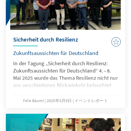
Sicherheit durch Resilienz
Zukunftsaussichten für Deutschland
In der Tagung „Sicherheit durch Resilienz:
Zukunftsaussichten für Deutschland“ 4. – 8.
Mai 2025 wurde das Thema Resilienz nicht nur
aus verschiedenen Blickwinkeln beleuchtet
und sicherheitspolitische Konzepte diskutiert,
sondern auch ein kritischer Blick auf ihre
Felix Bäuml
2025年5月9日
イベントレポート
Bedeutung für unsere gesellschaftliche,
wirtschaftliche und infrastrukturelle Stabilität
geworfen.