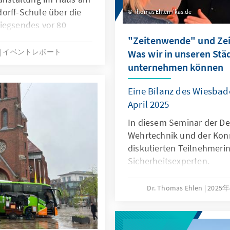
orff-Schule über die
Thomas Ehlen / kas.de
iegsendes vor 80
nien in die Gegenwart.
"Zeitenwende" und Zeit
イベントレポート
Was wir in unseren St
unternehmen können
Eine Bilanz des Wiesbade
April 2025
In diesem Seminar der De
Wehrtechnik und der Kon
diskutierten Teilnehmeri
Sicherheitsexperten.
Dr. Thomas Ehlen
2025