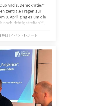
„Quo vadis, Demokratie?“
en zentrale Fragen zur
m 8. April ging es um die
r noch richtig streiten?“,
lle von Ethik und
lschaftliche Umbrüche. Ethik
月30日
イベントレポート
 Demokratie“ diskutiert
n Wege zu mehr
mmenhalt im Fokus.
larisierung und
egenüber Institutionen
der die Frage, wie die
isierten, sich rasch
en kann. Die Reihe
 in der digitalen Ära
e wir den
mmenhalt stärken können.