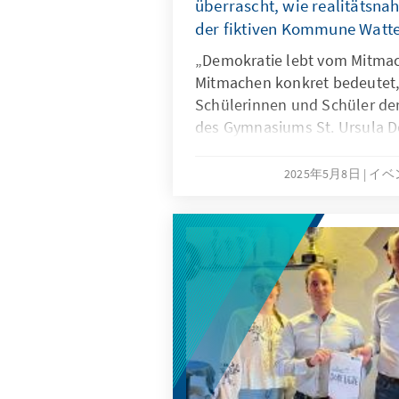
überrascht, wie realitätsn
der fiktiven Kommune Watte
„Demokratie lebt vom Mitma
Mitmachen konkret bedeutet, 
Schülerinnen und Schüler de
des Gymnasiums St. Ursula D
zwei Planspiel-Tagen erfahren
Fraktionsmitglieder der fikti
2025年5月8日
イベ
testeten sie in einer simulier
eigene Überzeugungskraft, w
Journalistinnen und Journal
öffentlichkeitswirksam live be