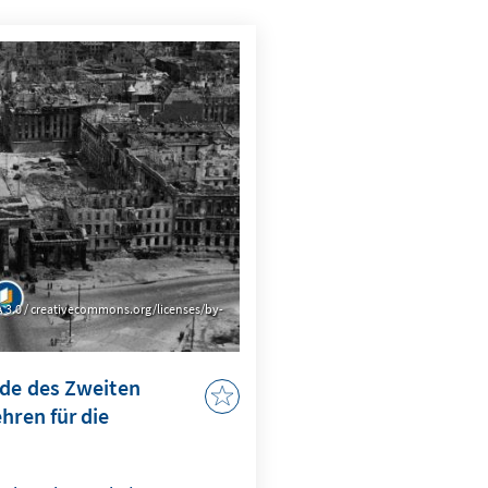
A 3.0 / creativecommons.org/licenses/by-
nde des Zweiten
hren für die