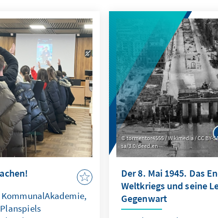
tormentor4555 / Wikimedia / CC BY-S
sa/3.0/deed.en
achen!
Der 8. Mai 1945. Das E
Weltkriegs und seine Le
der KommunalAkademie,
Gegenwart
Planspiels