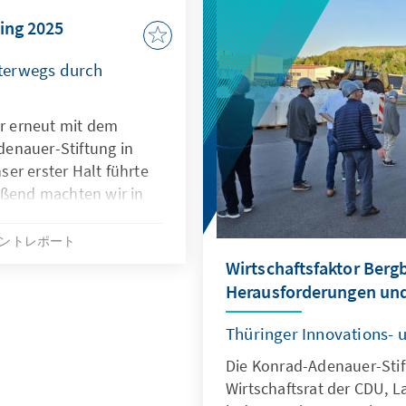
ing 2025
terwegs durch
ir erneut mit dem
enauer-Stiftung in
er erster Halt führte
eßend machten wir in
en Tagen suchten wir
n Bürgerinnen und
ントレポート
ige Eindrücke sammeln.
Wirtschaftsfaktor Berg
Herausforderungen und
Thüringer Innovations- 
Die Konrad-Adenauer-Stif
Wirtschaftsrat der CDU, 