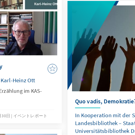
Treffen der deutschen De
ecuadorianischen Verfass
Vorlesung von Prof. Harb
Francisco.
y
 Karl-Heinz Ott
 Erzählung im KAS-
Quo vadis, Demokratie
In Kooperation mit der 
月30日
イベントレポート
Landesbibliothek – Staa
Universitätsbibliothek 