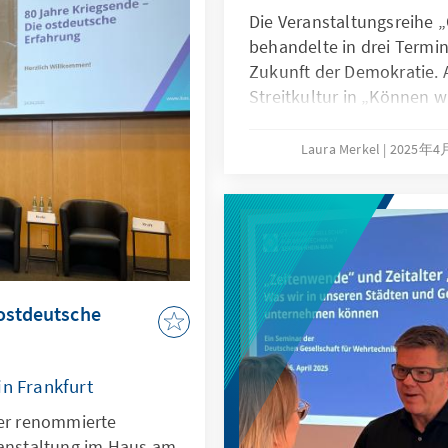
Die Veranstaltungsreihe 
behandelte in drei Termin
Zukunft der Demokratie. A
Streitkultur in „Können wi
am 15. April wurde die Ro
Digitalisierung in „Gesel
Laura Merkel
2025年4
und Digitalisierung in der
und am 29. April stande
gesellschaftlichem Zusa
Angesichts politischer Po
wachsendem Misstrauen g
stellt sich immer drängen
 ostdeutsche
Demokratie in einer global
verändernden Welt besteh
beleuchtete, welche Werte
in Frankfurt
gebraucht werden und wi
der renommierte
gesellschaftlichen Zusa
ranstaltung im Haus am