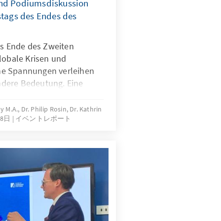
und Podiumsdiskussion
stags des Endes des
as Ende des Zweiten
lobale Krisen und
he Spannungen verleihen
dere Bedeutung. Eine
eihe lädt dazu ein, das
storiographischer
 M.A., Dr. Philip Rosin, Dr. Kathrin
月8日
イベントレポート
lick auf aktuelle politische
agen zu beleuchten. Geplant
zen in Berlin, Paris und
t einem eigenen
t. Den Auftakt der Reihe
025 die wissenschaftliche
chtet von der Konrad-
peration mit der Europa
ankfurt/Oder, der Université