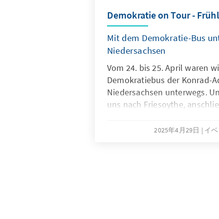
Demokratie on Tour - Frühl
Mit dem Demokratie-Bus un
Niedersachsen
Vom 24. bis 25. April waren w
Demokratiebus der Konrad-Ad
Niedersachsen unterwegs. Uns
uns nach Friesoythe, anschli
Holzminden Station. An beid
das Gespräch mit zahlreiche
2025年4月29日
イベ
Bürgern und konnten vielfält