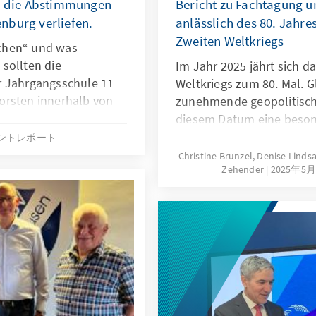
ah die Abstimmungen
Bericht zu Fachtagung 
nburg verliefen.
anlässlich des 80. Jahre
Zweiten Weltkriegs
chen“ und was
sollten die
Im Jahr 2025 jährt sich d
r Jahrgangsschule 11
Weltkriegs zum 80. Mal. G
orsten innerhalb von
zunehmende geopolitisc
. Als
diesem Datum eine beson
ven Stadt Wattenburg
internationale Konferenzr
ントレポート
ten Stadtratssitzung die
Kriegsende sowohl aus hi
Christine Brunzel, Denise Lindsay
ährend die
Zehender
2025年5
Perspektive als auch mit B
isten der Pressegruppe
und gesellschaftliche Fr
richteten.
sind hierfür drei Konferen
New York – jede Stadt mi
thematischen Schwerpunk
bildete am 29./30. April 2
Tagung in Berlin, ausgeri
Adenauer-Stiftung in Koo
Universität Viadrina in Fr