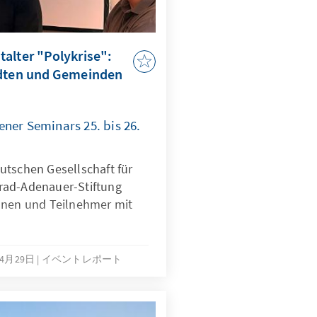
alter "Polykrise":
ädten und Gemeinden
ner Seminars 25. bis 26.
utschen Gesellschaft für
rad-Adenauer-Stiftung
nnen und Teilnehmer mit
年4月29日
イベントレポート