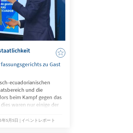
ne sowie der Columbia
 Tagung widmete sich vor
utschland sowie der
ng nach 1945.
taatlichkeit
fassungsgerichts zu Gast
tsch-ecuadorianischen
atsbereich und die
dors beim Kampf gegen das
 dies waren nur einige der
on Prof. Dr. Stephan
mten. Highlights des von
25年5月5日
イベントレポート
Dialogprogramms waren ein