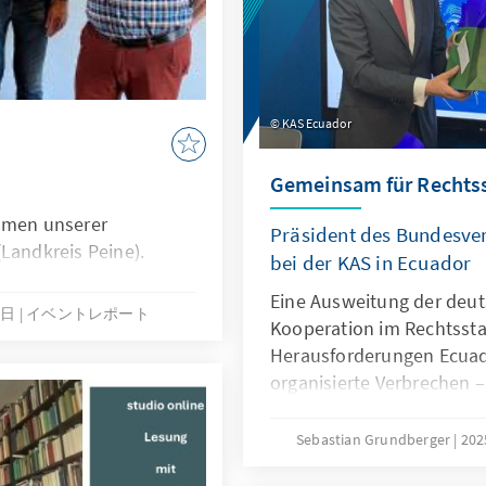
Paris 1 Panthéon Sorbon
University New York. Die
allem der Situation in De
geopolitischen Neuordnu
KAS Ecuador
Gemeinsam für Rechtss
ahmen unserer
Präsident des Bundesver
Landkreis Peine).
bei der KAS in Ecuador
Eine Ausweitung der deu
6日
イベントレポート
Kooperation im Rechtssta
Herausforderungen Ecua
organisierte Verbrechen –
Themen, die den Besuch v
Harbarth in Quito bestim
Sebastian Grundberger
20
der KAS mitgestalteten 