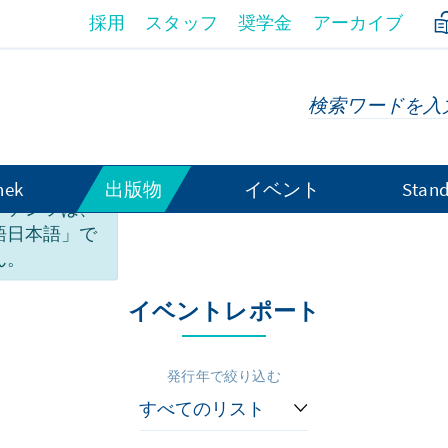
採用
スタッフ
奨学金
アーカイブ
hek
出版物
イベント
Stand
ンテンツは、
語日本語」で
稿
ん。
イベントレポート
発行年で絞り込む