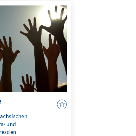
legation mit dem
ungsgericht sowie eine
arth an der Universidad San
?
Sächsischen
ts- und
Dresden