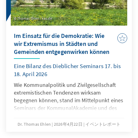
Thomas Ehlen / kas.de
Im Einsatz für die Demokratie: Wie
wir Extremismus in Städten und
Gemeinden entgegenwirken können
Eine Bilanz des Dieblicher Seminars 17. bis
18. April 2026
Wie Kommunalpolitik und Zivilgesellschaft
extremistischen Tendenzen wirksam
begegnen können, stand im Mittelpunkt eines
Seminars der KommunalAkademie und des
Politischen Bildungsforums Rheinland-Pfalz
der Konrad-Adenauer-Stiftung in Dieblich.
Dr. Thomas Ehlen
2026年4月22日
イベントレポート
Ehrenamtliche Kommunalpolitikerinnen und -