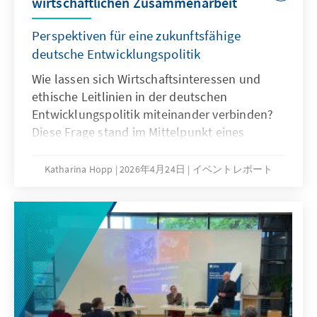
wirtschaftlichen Zusammenarbeit
Perspektiven für eine zukunftsfähige
deutsche Entwicklungspolitik
Wie lassen sich Wirtschaftsinteressen und
ethische Leitlinien in der deutschen
Entwicklungspolitik miteinander verbinden?
Diese Frage stand im Mittelpunkt eines
Fachgesprächs, welches gemeinsam von der
Konrad-Adenauer-Stiftung, vom Bund
Katharina Hopp
2026年4月24日
イベントレポート
Katholischer Unternehmer (BKU), der
AFOS‑Stiftung für Unternehmerische
Entwicklungszusammenarbeit und Ordo
Socialis – Vereinigung zur Förderung der
Christlichen Gesellschaftslehre e. V.
organisiert wurde. Vor dem Hintergrund
geopolitischer Umbrüche und rückläufiger
Haushaltsmittel diskutierten Vertreterinnen