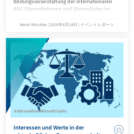
Bildungsveranstaltung der internationalen
KAS-Stipendiatinnen und Stipendiaten im
Norden Deutschlands ein zu einem
Onlinevortrag von Dr. Ralf Altenhof zu dem
Meret Nitschke
2026年4月24日
イベントレポート
Thema „Zwischen Meinungsfreiheit und
Radikalisierung – wie gehen wir mit extremen
Positionen im öffentlichen Raum um?“.
Bild erstellt mit Microsoft Copilot
Interessen und Werte in der