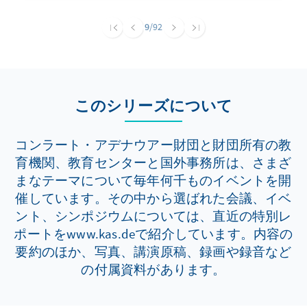
politiker setzten sich zwei Tage lang mit
Erscheinungsformen, Strategien und
9
/92
Gegenmaßnahmen auseinander
このシリーズについて
コンラート・アデナウアー財団と財団所有の教
育機関、教育センターと国外事務所は、さまざ
まなテーマについて毎年何千ものイベントを開
催しています。その中から選ばれた会議、イベ
ント、シンポジウムについては、直近の特別レ
ポートをwww.kas.deで紹介しています。内容の
要約のほか、写真、講演原稿、録画や録音など
の付属資料があります。