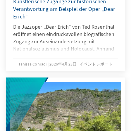
Künstlerische Zugänge zur historischen
Verantwortung am Beispiel der Oper „Dear
Erich“
Die Jazzoper „Dear Erich“ von Ted Rosenthal
eröffnet einen eindrucksvollen biografischen
Zugang zur Auseinandersetzung mit
Nationalsozialismus und Holocaust. Anhand
authentischer Familienbriefe und live
gespielter Musik erleben Schülerinnen und
Tanissa Conradi
2026年4月23日
イベントレポート
Schüler Geschichte persönlich, emotional und
als Auftrag für heutige Erinnerungskultur und
Verantwortung.