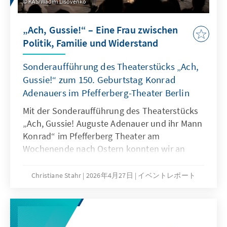
KAS/Wadim Lisovenko
„Ach, Gussie!“ – Eine Frau zwischen
Politik, Familie und Widerstand
Sonderaufführung des Theaterstücks „Ach,
Gussie!“ zum 150. Geburtstag Konrad
Adenauers im Pfefferberg-Theater Berlin
Mit der Sonderaufführung des Theaterstücks
„Ach, Gussie! Auguste Adenauer und ihr Mann
Konrad“ im Pfefferberg Theater am
Wochenende nach Ostern konnten wir an
zwei Abenden einen besonderen Akzent im
Jubiläumsjahr „150 Jahre Konrad Adenauer“
Christiane Stahr
2026年4月27日
イベントレポート
setzen. Inszeniert vom Theater der Altstadt in
Stuttgart, gelang es der Aufführung, einen
differenzierten und persönlichen Blick auf
Konrad Adenauer, vor allem auf das Leben