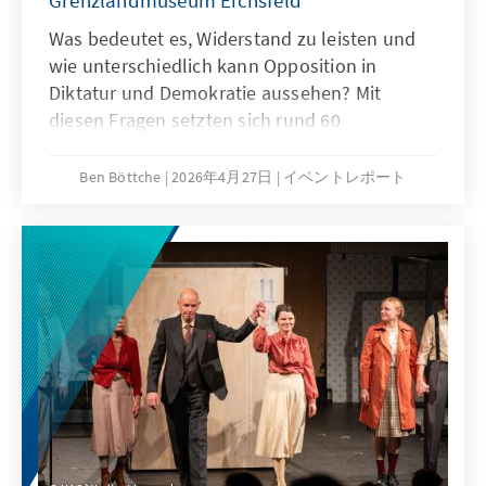
Grenzlandmuseum Eichsfeld
Was bedeutet es, Widerstand zu leisten und
wie unterschiedlich kann Opposition in
Diktatur und Demokratie aussehen? Mit
diesen Fragen setzten sich rund 60
Schülerinnen und Schüler aus Altenburg und
Großburgwedel im Rahmen des
Ben Böttche
2026年4月27日
イベントレポート
Jugendforums „Perspektiven. Geteilt!?“
auseinander. Die zweitägige Veranstaltung im
Grenzlandmuseum Eichsfeld brachte junge
Menschen zusammen, um historische
Erfahrungen mit aktuellen gesellschaftlichen
Herausforderungen zu verknüpfen.