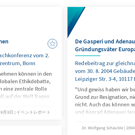
onen
De Gasperi und Adenau
Gründungsväter Europ
Fachkonferenz vom 2.
szentrum, Bonn
Redebeitrag zur gleichn
vom 30. 8. 2004 Gebäude
 nehmen können in den
Leipziger Str. 3-4, 10117 
globalen Ethikdebatte,
 eine zentrale Rolle
"Und gewiss haben wir bei
 auf der Welt fragen
Grund zur Resignation, n
ten Linie, die nicht
nicht. Auch das können wi
d überall drängt es
und Konrad Adenauer lern
年9月3日
イベントレポート
öglich zu tun.
auch von ihnen annehmen,
Auftrag."
Dr. Wolfgang Schäuble
200