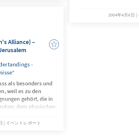
 der Regierung.
2004年4月6日
's Alliance) –
 Jerusalem
dertandings -
nisse“
uss als besonders und
n, weil es zu den
nungen gehört, die in
Unruhen, dem physischen
gkeiten – ja
ung zwischen
5日
イベントレポート
ennoch stattfand.Es
nnte Seminare am