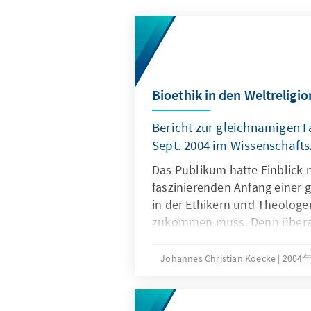
Bioethik in den Weltreligi
Bericht zur gleichnamigen 
Sept. 2004 im Wissenschaft
Das Publikum hatte Einblick
faszinierenden Anfang einer 
in der Ethikern und Theologen
zukommen muss. Denn überall
sich die Menschen nach der ro
überschritten werden darf un
Johannes Christian Koecke
2004
andere, dies so schnell wie m