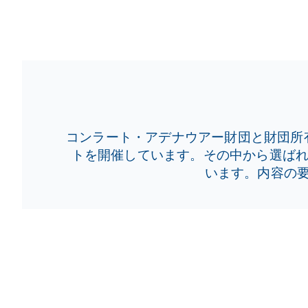
26.03.04 in Ramallah und am 3
コンラート・アデナウアー財団と財団所
トを開催しています。その中から選ばれた
います。内容の