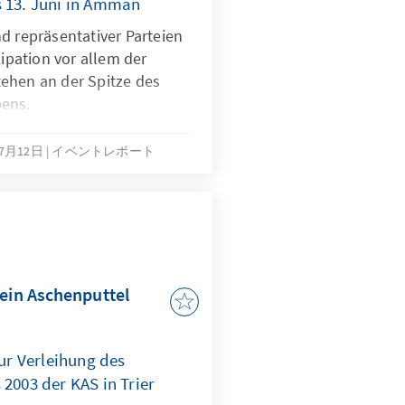
s 13. Juni in Amman
d repräsentativer Parteien
zipation vor allem der
ehen an der Spitze des
bens.
年7月12日
イベントレポート
kein Aschenputtel
r Verleihung des
 2003 der KAS in Trier