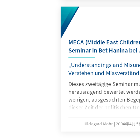
Wirtschaft als auch auf seiten
MECA (Middle East Children
Seminar in Bet Hanina bei
„Understandings and Misun
Verstehen und Missverständ
Dieses zweitägige Seminar m
herausragend bewertet werde
wenigen, ausgesuchten Begeg
dieser Zeit der politischen 
Getrenntsein und der Schwieri
Unmöglichkeiten der Begegn
Hildegard Mohr
2004年4月
Palästinensern und Israelis d
war vorbereitet durch getre