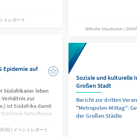
ントレポート
Wilhelm Staudacher
200
S Epidemie auf
Soziale und kulturelle I
Großen Stadt
n Südafrikaner leben
 Verhältnis zur
Bericht zur dritten Vera
o.) ist Südafrika damit
"Metropolen-Mittag": Ge
 Epidemie betroffenen
der Großen Städte
der Auswirkungen auf
ft gewinnt der Kampf
6月2日
イベントレポート
orität auf Seiten der