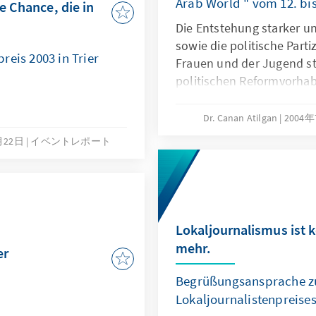
Arab World " vom 12. bi
e Chance, die in
Die Entstehung starker un
sowie die politische Parti
reis 2003 in Trier
Frauen und der Jugend st
politischen Reformvorha
Dr. Canan Atilgan
2004
月22日
イベントレポート
Lokaljournalismus ist 
mehr.
er
Begrüßungsansprache zu
Lokaljournalistenpreises