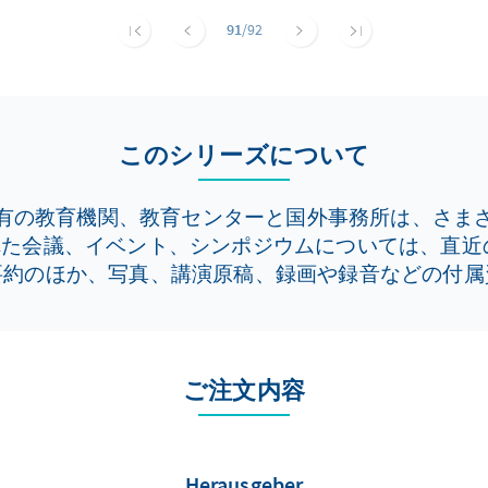
0.03.04 in Tel Aviv.
91
/92
このシリーズについて
有の教育機関、教育センターと国外事務所は、さま
会議、イベント、シンポジウムについては、直近の特別
要約のほか、写真、講演原稿、録画や録音などの付属
ご注文内容
Herausgeber