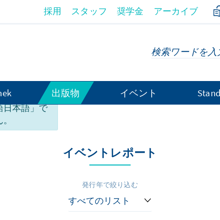
採用
スタッフ
奨学金
アーカイブ
hek
出版物
イベント
Stand
ンテンツは、
語日本語」で
稿
ん。
イベントレポート
発行年で絞り込む