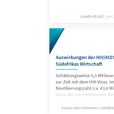
2004年6月16日
イベ
Auswirkungen der HIV/AID
Südafrikas Wirtschaft
Schätzungsweise 5,3 Millione
zur Zeit mit dem HIV-Virus. Im
Bevölkerungszahl (ca. 43,6 Mi
eines der am meisten von der
Länder weltweit. Angesichts 
die südafrikanische Wirtscha
Andrea Ellen Ostheimer
2004年
gegen HIV/AIDS zunehmend Pri