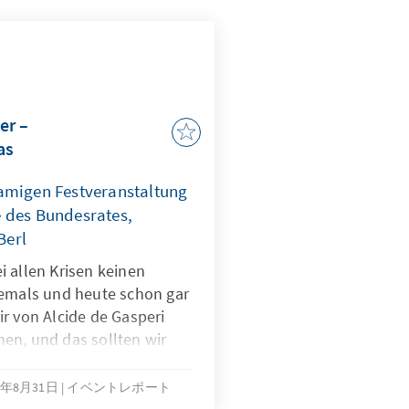
er –
as
amigen Festveranstaltung
 des Bundesrates,
Berl
 allen Krisen keinen
iemals und heute schon gar
r von Alcide de Gasperi
en, und das sollten wir
 als Erbe und als
4年8月31日
イベントレポート